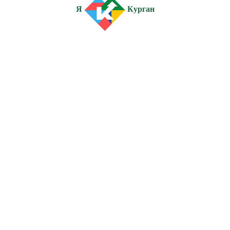
Я
Курган