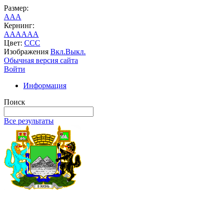
Размер:
A
A
A
Кернинг:
AA
AA
AA
Цвет:
C
C
C
Изображения
Вкл.
Выкл.
Обычная версия сайта
Войти
Информация
Поиск
Все результаты