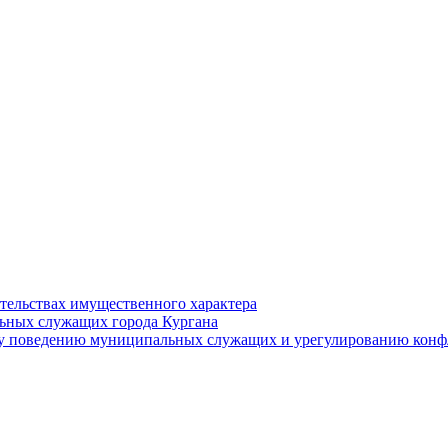
ательствах имущественного характера
ьных служащих города Кургана
у поведению муниципальных служащих и урегулированию конфл