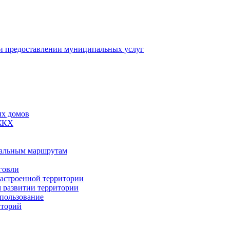
 предоставлении муниципальных услуг
ых домов
 ЖКХ
пальным маршрутам
говли
застроенной территории
м развитии территории
спользование
иторий