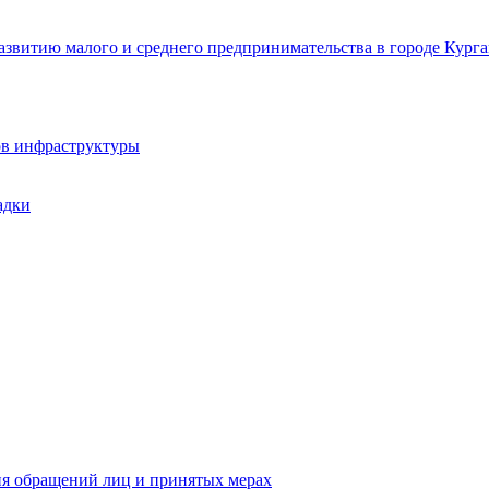
звитию малого и среднего предпринимательства в городе Курга
ов инфраструктуры
адки
ия обращений лиц и принятых мерах