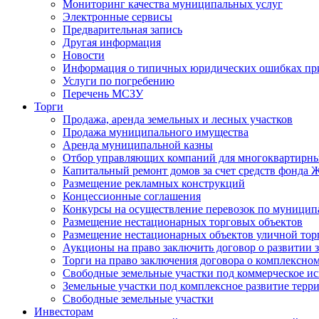
Мониторинг качества муниципальных услуг
Электронные сервисы
Предварительная запись
Другая информация
Новости
Информация о типичных юридических ошибках при
Услуги по погребению
Перечень МСЗУ
Торги
Продажа, аренда земельных и лесных участков
Продажа муниципального имущества
Аренда муниципальной казны
Отбор управляющих компаний для многоквартирн
Капитальный ремонт домов за счет средств фонда
Размещение рекламных конструкций
Концессионные соглашения
Конкурсы на осуществление перевозок по муници
Размещение нестационарных торговых объектов
Размещение нестационарных объектов уличной тор
Аукционы на право заключить договор о развитии 
Торги на право заключения договора о комплексно
Свободные земельные участки под коммерческое и
Земельные участки под комплексное развитие терр
Свободные земельные участки
Инвесторам