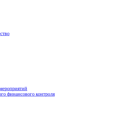
ество
 мероприятий
го финансового контроля