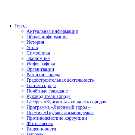
Город
Актуальная информация
Общая информация
История
Устав
Символика
Экономика
Инфографика
Организации
Развитие города
Градостроительная деятельность
Гостям города
Почётные граждане
Руководители города
Галерея «Курганцы - гордость города»
Программа «Любимый город»
Премия «Трудящаяся молодежь»
Противодействие коррупции
Фотогалерея
Видеоновости
Награды