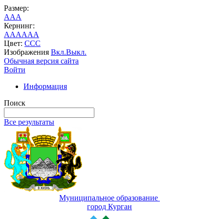
Размер:
A
A
A
Кернинг:
AA
AA
AA
Цвет:
C
C
C
Изображения
Вкл.
Выкл.
Обычная версия сайта
Войти
Информация
Поиск
Все результаты
Муниципальное образование
город Курган