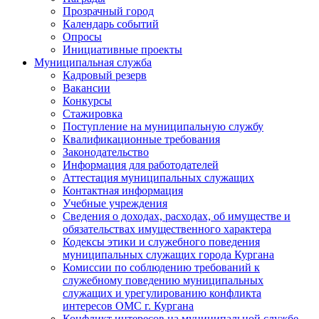
Прозрачный город
Календарь событий
Опросы
Инициативные проекты
Муниципальная служба
Кадровый резерв
Вакансии
Конкурсы
Стажировка
Поступление на муниципальную службу
Квалификационные требования
Законодательство
Информация для работодателей
Аттестация муниципальных служащих
Контактная информация
Учебные учреждения
Сведения о доходах, расходах, об имуществе и
обязательствах имущественного характера
Кодексы этики и служебного поведения
муниципальных служащих города Кургана
Комиссии по соблюдению требований к
служебному поведению муниципальных
служащих и урегулированию конфликта
интересов ОМС г. Кургана
Конфликт интересов на муниципальной службе