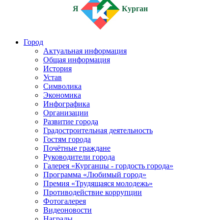
Я
Курган
Город
Актуальная информация
Общая информация
История
Устав
Символика
Экономика
Инфографика
Организации
Развитие города
Градостроительная деятельность
Гостям города
Почётные граждане
Руководители города
Галерея «Курганцы - гордость города»
Программа «Любимый город»
Премия «Трудящаяся молодежь»
Противодействие коррупции
Фотогалерея
Видеоновости
Награды