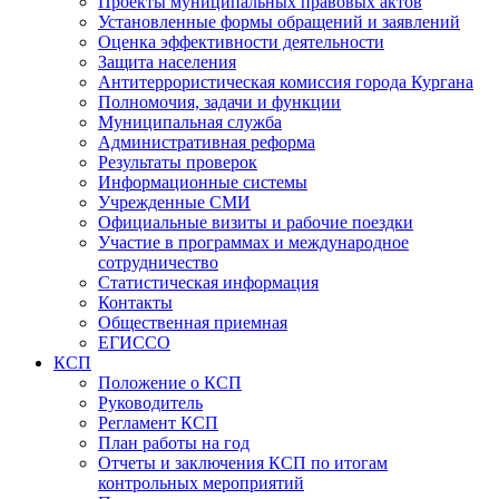
Проекты муниципальных правовых актов
Установленные формы обращений и заявлений
Оценка эффективности деятельности
Защита населения
Антитеррористическая комиссия города Кургана
Полномочия, задачи и функции
Муниципальная служба
Административная реформа
Результаты проверок
Информационные системы
Учрежденные СМИ
Официальные визиты и рабочие поездки
Участие в программах и международное
сотрудничество
Статистическая информация
Контакты
Общественная приемная
ЕГИССО
КСП
Положение о КСП
Руководитель
Регламент КСП
План работы на год
Отчеты и заключения КСП по итогам
контрольных мероприятий