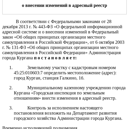
о
внесении изменений в адресный реестр
В соответствии с Федеральными законами от 28
декабря 2013 г.
№ 443-ФЗ «О федеральной информационной
адресной системе и о внесении изменений
в Федеральный
закон «Об общих принципах организации местного
самоуправления в Российской Федерации», от 6 октября 2003
г.
№ 131-ФЗ «Об общих принципах организации местного
самоуправления в Российской Федерации» Администрация
города Кургана
п о с т а н о в л я е т:
Земельному участку с кадастровым номером
45:25:010603:7
определить местоположение (адрес):
город Курган, станция Галкино, 1б.
Муниципальному казенному учреждению города
Кургана «Городская инспекция по земельным
отношениям» внести изменения в адресный реестр.
Контроль за исполнением настоящего
постановления возложить на Департамент развития
городского хозяйства Администрации города Кургана.
Временно исполняющий полномочия