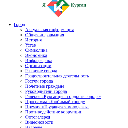
Я
Курган
Город
Актуальная информация
Общая информация
История
Устав
Символика
Экономика
Инфографика
Организации
Развитие города
Градостроительная деятельность
Гостям города
Почётные граждане
Руководители города
Галерея «Курганцы - гордость города»
Программа «Любимый город»
Премия «Трудящаяся молодежь»
Противодействие коррупции
Фотогалерея
Видеоновости
Награды