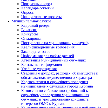
Прозрачный город
Календарь событий
Опросы
Инициативные проекты
Муниципальная служба
Кадровый резерв
Вакансии
Конкурсы
Стажировка
Поступление на муниципальную службу
Квалификационные требования
Законодательство
Информация для работодателей
Аттестация муниципальных служащих
Контактная информация
Учебные учреждения
Сведения о доходах, расходах, об имуществе и
обязательствах имущественного характера
Кодексы этики и служебного поведения
муниципальных служащих города Кургана
Комиссии по соблюдению требований к
служебному поведению муниципальных
служащих и урегулированию конфликта
интересов ОМС г. Кургана
Конфликт интересов на муниципальной службе