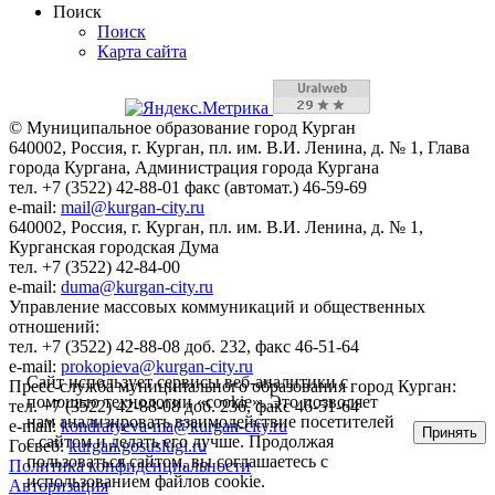
Поиск
Поиск
Карта сайта
© Муниципальное образование город Курган
640002, Россия, г. Курган, пл. им. В.И. Ленина, д. № 1, Глава
города Кургана, Администрация города Кургана
тел. +7 (3522) 42-88-01 факс (автомат.) 46-59-69
e-mail:
mail@kurgan-city.ru
640002, Россия, г. Курган, пл. им. В.И. Ленина, д. № 1,
Курганская городская Дума
тел. +7 (3522) 42-84-00
e-mail:
duma@kurgan-city.ru
Управление массовых коммуникаций и общественных
отношений:
тел. +7 (3522) 42-88-08 доб. 232, факс 46-51-64
e-mail:
prokopieva@kurgan-city.ru
Сайт использует сервисы веб-аналитики с
Пресс-служба муниципального образования город Курган:
помощью технологии «cookie». Это позволяет
тел. +7 (3522) 42-88-08 доб. 236, факс 46-51-64
нам анализировать взаимодействие посетителей
e-mail:
kondratyeva-ma@kurgan-city.ru
Принять
с сайтом и делать его лучше. Продолжая
Госвеб:
kurgan.gosuslugi.ru
пользоваться сайтом, вы соглашаетесь с
Политика конфиденциальности
использованием файлов cookie.
Авторизация