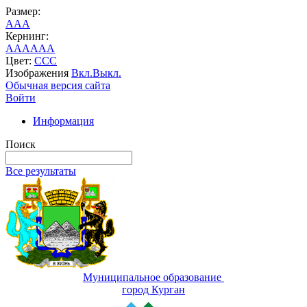
Размер:
A
A
A
Кернинг:
AA
AA
AA
Цвет:
C
C
C
Изображения
Вкл.
Выкл.
Обычная версия сайта
Войти
Информация
Поиск
Все результаты
Муниципальное образование
город Курган