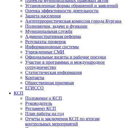
Проекты муниципальных правовых актов
Установленные формы обращений и заявлений
Оценка эффективности деятельности
Защита населения
Антитеррористическая комиссия города Кургана
Полномочия, задачи и функции
Муниципальная служба
Административная реформа
Результаты проверок
Информационные системы
Учрежденные СМИ
Официальные визиты и рабочие поездки
Участие в программах и международное
сотрудничество
Статистическая информация
Контакты
Общественная приемная
ЕГИССО
КСП
Положение о КСП
Руководитель
Регламент КСП
План работы на год
Отчеты и заключения КСП по итогам
контрольных мероприятий