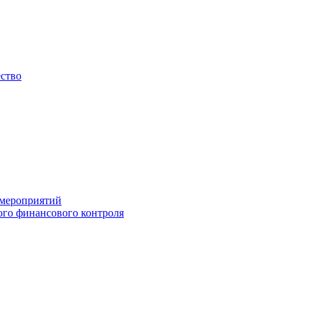
ество
 мероприятий
го финансового контроля