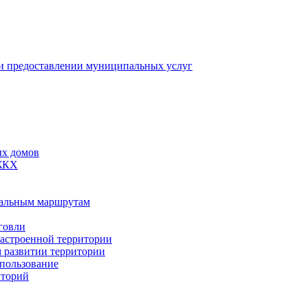
 предоставлении муниципальных услуг
ых домов
 ЖКХ
пальным маршрутам
говли
застроенной территории
м развитии территории
спользование
иторий