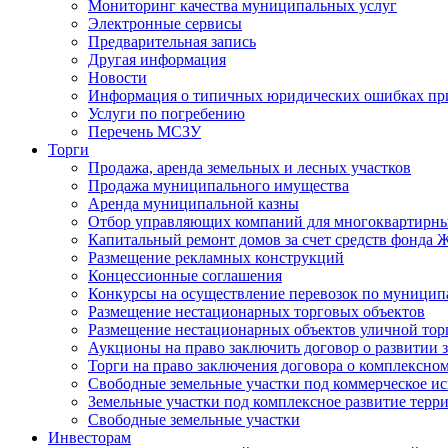
Мониторинг качества муниципальных услуг
Электронные сервисы
Предварительная запись
Другая информация
Новости
Информация о типичных юридических ошибках при
Услуги по погребению
Перечень МСЗУ
Торги
Продажа, аренда земельных и лесных участков
Продажа муниципального имущества
Аренда муниципальной казны
Отбор управляющих компаний для многоквартирн
Капитальный ремонт домов за счет средств фонда
Размещение рекламных конструкций
Концессионные соглашения
Конкурсы на осуществление перевозок по муници
Размещение нестационарных торговых объектов
Размещение нестационарных объектов уличной тор
Аукционы на право заключить договор о развитии 
Торги на право заключения договора о комплексно
Свободные земельные участки под коммерческое и
Земельные участки под комплексное развитие терр
Свободные земельные участки
Инвесторам