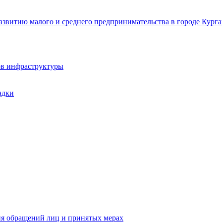
звитию малого и среднего предпринимательства в городе Курга
ов инфраструктуры
адки
ия обращений лиц и принятых мерах