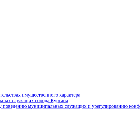
ательствах имущественного характера
ьных служащих города Кургана
у поведению муниципальных служащих и урегулированию конфл