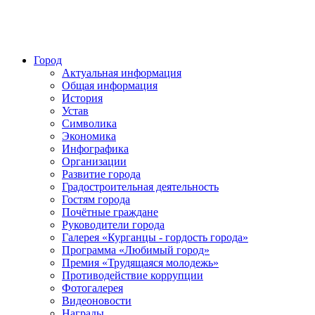
Город
Актуальная информация
Общая информация
История
Устав
Символика
Экономика
Инфографика
Организации
Развитие города
Градостроительная деятельность
Гостям города
Почётные граждане
Руководители города
Галерея «Курганцы - гордость города»
Программа «Любимый город»
Премия «Трудящаяся молодежь»
Противодействие коррупции
Фотогалерея
Видеоновости
Награды