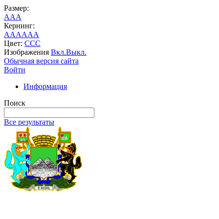
Размер:
A
A
A
Кернинг:
AA
AA
AA
Цвет:
C
C
C
Изображения
Вкл.
Выкл.
Обычная версия сайта
Войти
Информация
Поиск
Все результаты