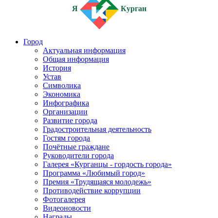
Я
Курган
Город
Актуальная информация
Общая информация
История
Устав
Символика
Экономика
Инфографика
Организации
Развитие города
Градостроительная деятельность
Гостям города
Почётные граждане
Руководители города
Галерея «Курганцы - гордость города»
Программа «Любимый город»
Премия «Трудящаяся молодежь»
Противодействие коррупции
Фотогалерея
Видеоновости
Награды