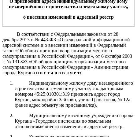
О присвоении адреса
индивидуальному
жилому дому
незавершённого строительства
и земельному участку
,
о
внесении изменений в адресный реестр
В соответствии с Федеральными законами от 28
декабря 2013 г.
№ 443-ФЗ «О федеральной информационной
адресной системе и о внесении изменений
в Федеральный
закон «Об общих принципах организации местного
самоуправления в Российской Федерации», от 6 октября 2003
г.
№ 131-ФЗ «Об общих принципах организации местного
самоуправления в Российской Федерации» Администрация
города Кургана
п о с т а н о в л я е т:
Индивидуальному жилому дому незавершённого
строительства и земельному участку с кадастровым
номером 45:25:010301:319 присвоить адрес: город
Курган, микрорайон Зайково, улица Гранатовая, № 12а
(ранее адрес объекту не присваивался).
Муниципальному казенному учреждению города
Кургана «Городская инспекция по земельным
отношениям» внести изменения в адресный реестр.
Контроль за исполнением настоящего