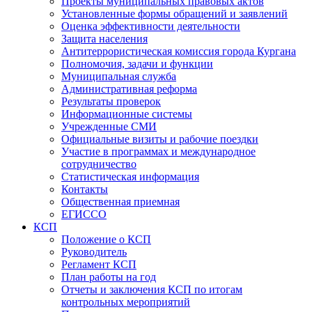
Проекты муниципальных правовых актов
Установленные формы обращений и заявлений
Оценка эффективности деятельности
Защита населения
Антитеррористическая комиссия города Кургана
Полномочия, задачи и функции
Муниципальная служба
Административная реформа
Результаты проверок
Информационные системы
Учрежденные СМИ
Официальные визиты и рабочие поездки
Участие в программах и международное
сотрудничество
Статистическая информация
Контакты
Общественная приемная
ЕГИССО
КСП
Положение о КСП
Руководитель
Регламент КСП
План работы на год
Отчеты и заключения КСП по итогам
контрольных мероприятий