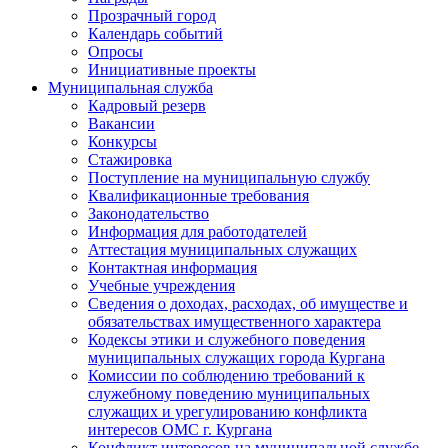
Прозрачный город
Календарь событий
Опросы
Инициативные проекты
Муниципальная служба
Кадровый резерв
Вакансии
Конкурсы
Стажировка
Поступление на муниципальную службу
Квалификационные требования
Законодательство
Информация для работодателей
Аттестация муниципальных служащих
Контактная информация
Учебные учреждения
Сведения о доходах, расходах, об имуществе и
обязательствах имущественного характера
Кодексы этики и служебного поведения
муниципальных служащих города Кургана
Комиссии по соблюдению требований к
служебному поведению муниципальных
служащих и урегулированию конфликта
интересов ОМС г. Кургана
Конфликт интересов на муниципальной службе