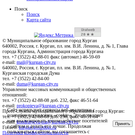
Поиск
Поиск
Карта сайта
© Муниципальное образование город Курган
640002, Россия, г. Курган, пл. им. В.И. Ленина, д. № 1, Глава
города Кургана, Администрация города Кургана
тел. +7 (3522) 42-88-01 факс (автомат.) 46-59-69
e-mail:
mail@kurgan-city.ru
640002, Россия, г. Курган, пл. им. В.И. Ленина, д. № 1,
Курганская городская Дума
тел. +7 (3522) 42-84-00
e-mail:
duma@kurgan-city.ru
Управление массовых коммуникаций и общественных
отношений:
тел. +7 (3522) 42-88-08 доб. 232, факс 46-51-64
e-mail:
prokopieva@kurgan-city.ru
Сайт использует сервисы веб-аналитики с
Пресс-служба муниципального образования город Курган:
помощью технологии «cookie». Это позволяет
тел. +7 (3522) 42-88-08 доб. 236, факс 46-51-64
нам анализировать взаимодействие посетителей
e-mail:
kondratyeva-ma@kurgan-city.ru
Принять
с сайтом и делать его лучше. Продолжая
Госвеб:
kurgan.gosuslugi.ru
пользоваться сайтом, вы соглашаетесь с
Политика конфиденциальности