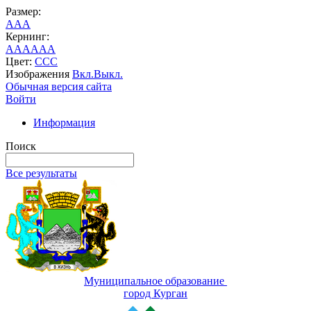
Размер:
A
A
A
Кернинг:
AA
AA
AA
Цвет:
C
C
C
Изображения
Вкл.
Выкл.
Обычная версия сайта
Войти
Информация
Поиск
Все результаты
Муниципальное образование
город Курган