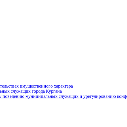
ательствах имущественного характера
ьных служащих города Кургана
у поведению муниципальных служащих и урегулированию конфл