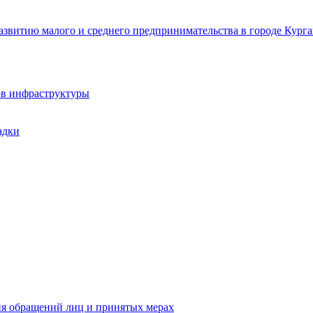
звитию малого и среднего предпринимательства в городе Курга
ов инфраструктуры
адки
ия обращений лиц и принятых мерах