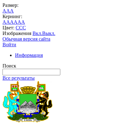
Размер:
A
A
A
Кернинг:
AA
AA
AA
Цвет:
C
C
C
Изображения
Вкл.
Выкл.
Обычная версия сайта
Войти
Информация
Поиск
Все результаты