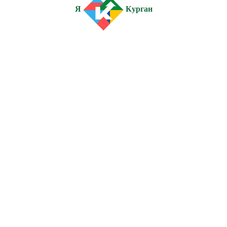
Я
Курган