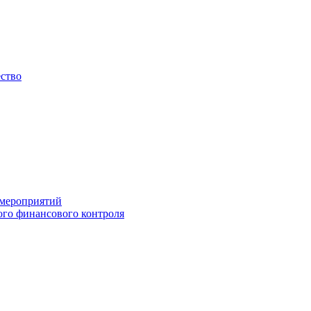
ество
 мероприятий
го финансового контроля