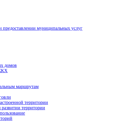
 предоставлении муниципальных услуг
ых домов
 ЖКХ
пальным маршрутам
говли
застроенной территории
м развитии территории
спользование
иторий