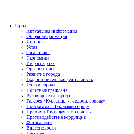
Город
Актуальная информация
Общая информация
История
Устав
Символика
Экономика
Инфографика
Организации
Развитие города
Градостроительная деятельность
Гостям города
Почётные граждане
Руководители города
Галерея «Курганцы - гордость города»
Программа «Любимый город»
Премия «Трудящаяся молодежь»
Противодействие коррупции
Фотогалерея
Видеоновости
Награды