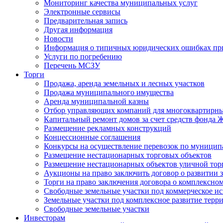
Мониторинг качества муниципальных услуг
Электронные сервисы
Предварительная запись
Другая информация
Новости
Информация о типичных юридических ошибках при
Услуги по погребению
Перечень МСЗУ
Торги
Продажа, аренда земельных и лесных участков
Продажа муниципального имущества
Аренда муниципальной казны
Отбор управляющих компаний для многоквартирн
Капитальный ремонт домов за счет средств фонда
Размещение рекламных конструкций
Концессионные соглашения
Конкурсы на осуществление перевозок по муници
Размещение нестационарных торговых объектов
Размещение нестационарных объектов уличной тор
Аукционы на право заключить договор о развитии 
Торги на право заключения договора о комплексно
Свободные земельные участки под коммерческое и
Земельные участки под комплексное развитие терр
Свободные земельные участки
Инвесторам