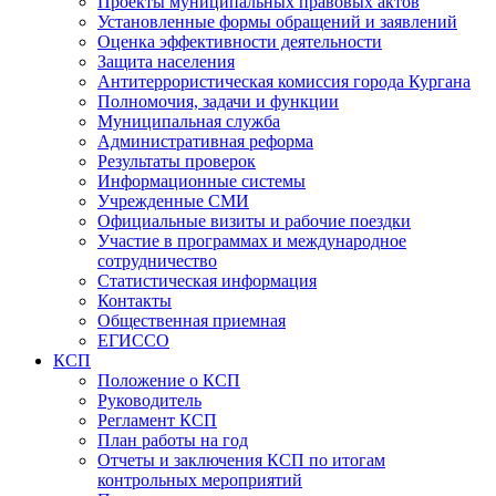
Проекты муниципальных правовых актов
Установленные формы обращений и заявлений
Оценка эффективности деятельности
Защита населения
Антитеррористическая комиссия города Кургана
Полномочия, задачи и функции
Муниципальная служба
Административная реформа
Результаты проверок
Информационные системы
Учрежденные СМИ
Официальные визиты и рабочие поездки
Участие в программах и международное
сотрудничество
Статистическая информация
Контакты
Общественная приемная
ЕГИССО
КСП
Положение о КСП
Руководитель
Регламент КСП
План работы на год
Отчеты и заключения КСП по итогам
контрольных мероприятий