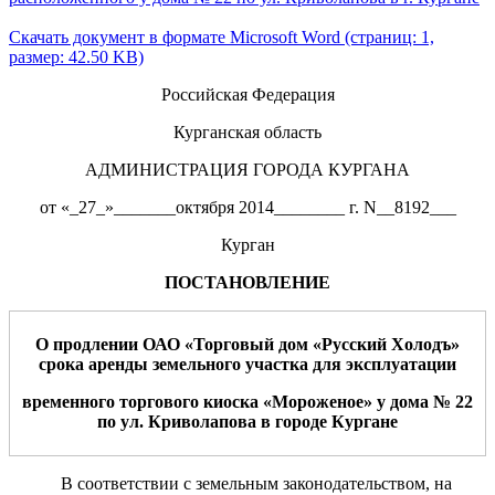
Скачать документ в формате Microsoft Word (страниц: 1,
размер: 42.50 KB)
Российская Федерация
Курганская область
АДМИНИСТРАЦИЯ ГОРОДА КУРГАНА
от «_27_»_______октября 2014________ г. N__8192___
Курган
ПОСТАНОВЛЕНИЕ
О
продлении
ОАО «Торговый дом «Русский Холодъ»
срока
а
ренды
земельного участка
для
эксплуатации
временного
торгового
киоска «Мороженое» у
дома №
2
2
по
ул.
Криволапова
в горо
д
е
Курган
е
В соответствии с земельным законодательством, на