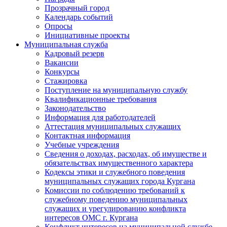
Прозрачный город
Календарь событий
Опросы
Инициативные проекты
Муниципальная служба
Кадровый резерв
Вакансии
Конкурсы
Стажировка
Поступление на муниципальную службу
Квалификационные требования
Законодательство
Информация для работодателей
Аттестация муниципальных служащих
Контактная информация
Учебные учреждения
Сведения о доходах, расходах, об имуществе и
обязательствах имущественного характера
Кодексы этики и служебного поведения
муниципальных служащих города Кургана
Комиссии по соблюдению требований к
служебному поведению муниципальных
служащих и урегулированию конфликта
интересов ОМС г. Кургана
Конфликт интересов на муниципальной службе