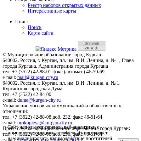
Реестр наборов открытых данных
Интерактивные карты
Поиск
Поиск
Карта сайта
© Муниципальное образование город Курган
640002, Россия, г. Курган, пл. им. В.И. Ленина, д. № 1, Глава
города Кургана, Администрация города Кургана
тел. +7 (3522) 42-88-01 факс (автомат.) 46-59-69
e-mail:
mail@kurgan-city.ru
640002, Россия, г. Курган, пл. им. В.И. Ленина, д. № 1,
Курганская городская Дума
тел. +7 (3522) 42-84-00
e-mail:
duma@kurgan-city.ru
Управление массовых коммуникаций и общественных
отношений:
тел. +7 (3522) 42-88-08 доб. 232, факс 46-51-64
e-mail:
prokopieva@kurgan-city.ru
Сайт использует сервисы веб-аналитики с
Пресс-служба муниципального образования город Курган:
помощью технологии «cookie». Это позволяет
тел. +7 (3522) 42-88-08 доб. 236, факс 46-51-64
нам анализировать взаимодействие посетителей
e-mail:
kondratyeva-ma@kurgan-city.ru