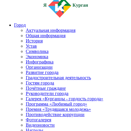
Я
Курган
Город
Актуальная информация
Общая информация
История
Устав
Символика
Экономика
Инфографика
Организации
Развитие города
Градостроительная деятельность
Гостям города
Почётные граждане
Руководители города
Галерея «Курганцы - гордость города»
Программа «Любимый город»
Премия «Трудящаяся молодежь»
Противодействие коррупции
Фотогалерея
Видеоновости
Награды