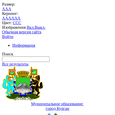
Размер:
A
A
A
Кернинг:
AA
AA
AA
Цвет:
C
C
C
Изображения
Вкл.
Выкл.
Обычная версия сайта
Войти
Информация
Поиск
Все результаты
Муниципальное образование
город Курган