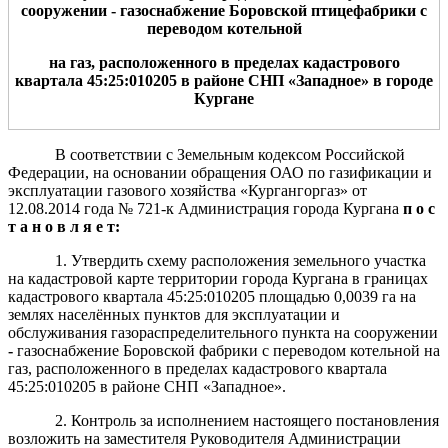
сооружени
и
-
газо
снабжение Боровской птицефабрики с
переводом котельной
на газ
, расположенного в пределах кадастрового
квартала 45:25:010205
в районе СН
П
«Западное»
в городе
Кургане
В соответствии с Земельным кодексом Российской
Федерации, на основании обращения ОАО по газификации и
эксплуатации газового хозяйства «Кургангоргаз» от
12.08.2014 года № 721-к Администрация города Кургана
п о с
т а н о в л я е т:
1. Утвердить схему расположения земельного участка
на кадастровой карте территории города Кургана в границах
кадастрового квартала 45:25:010205 площадью 0,0039 га на
землях населённых пунктов для эксплуатации и
обслуживания газораспределительного пункта на сооружении
-
газоснабжение Боровской фабрики с переводом котельной на
газ, расположенного в пределах кадастрового квартала
45:25:010205 в районе СНП «Западное».
2. Контроль за исполнением настоящего постановления
возложить на заместителя Руководителя Администрации