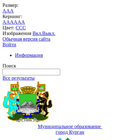
Размер:
A
A
A
Кернинг:
AA
AA
AA
Цвет:
C
C
C
Изображения
Вкл.
Выкл.
Обычная версия сайта
Войти
Информация
Поиск
Все результаты
Муниципальное образование
город Курган