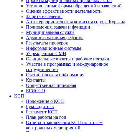
Проекты муниципальных правовых актов
Установленные формы обращений и заявлений
Оценка эффективности деятельности
Защита населения
Антитеррористическая комиссия города Кургана
Полномочия, задачи и функции
Муниципальная служба
Административная реформа
Результаты проверок
Информационные системы
Учрежденные СМИ
Официальные визиты и рабочие поездки
Участие в программах и международное
сотрудничество
Статистическая информация
Контакты
Общественная приемная
ЕГИССО
КСП
Положение о КСП
Руководитель
Регламент КСП
План работы на год
Отчеты и заключения КСП по итогам
контрольных мероприятий