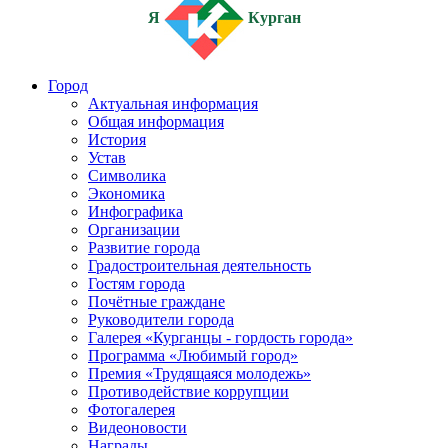
Я
Курган
Город
Актуальная информация
Общая информация
История
Устав
Символика
Экономика
Инфографика
Организации
Развитие города
Градостроительная деятельность
Гостям города
Почётные граждане
Руководители города
Галерея «Курганцы - гордость города»
Программа «Любимый город»
Премия «Трудящаяся молодежь»
Противодействие коррупции
Фотогалерея
Видеоновости
Награды