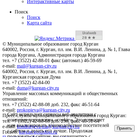
Интерактивные карты
Поиск
Поиск
Карта сайта
© Муниципальное образование город Курган
640002, Россия, г. Курган, пл. им. В.И. Ленина, д. № 1, Глава
города Кургана, Администрация города Кургана
тел. +7 (3522) 42-88-01 факс (автомат.) 46-59-69
e-mail:
mail@kurgan-city.ru
640002, Россия, г. Курган, пл. им. В.И. Ленина, д. № 1,
Курганская городская Дума
тел. +7 (3522) 42-84-00
e-mail:
duma@kurgan-city.ru
Управление массовых коммуникаций и общественных
отношений:
тел. +7 (3522) 42-88-08 доб. 232, факс 46-51-64
e-mail:
prokopieva@kurgan-city.ru
Сайт использует сервисы веб-аналитики с
Пресс-служба муниципального образования город Курган:
помощью технологии «cookie». Это позволяет
тел. +7 (3522) 42-88-08 доб. 236, факс 46-51-64
нам анализировать взаимодействие посетителей
e-mail:
kondratyeva-ma@kurgan-city.ru
Принять
с сайтом и делать его лучше. Продолжая
Госвеб:
kurgan.gosuslugi.ru
пользоваться сайтом, вы соглашаетесь с