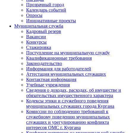
Прозрачный город
Календарь событий
Опросы
Инициативные проекты
Муниципальная служба
Кадровый резерв
Вакансии
Конкурсы
Стажировка
Поступление на муниципальную службу
Квалификационные требования
Законодательство
Информация для работодателей
Аттестация муниципальных служащих
Контактная информация
Учебные учреждения
Сведения о доходах, расходах, об имуществе и
обязательствах имущественного характера
Кодексы этики и служебного поведения
муниципальных служащих города Кургана
Комиссии по соблюдению требований к
служебному поведению муниципальных
служащих и урегулированию конфликта
интересов ОМС г. Кургана
Конфликт интересов на муниципальной службе