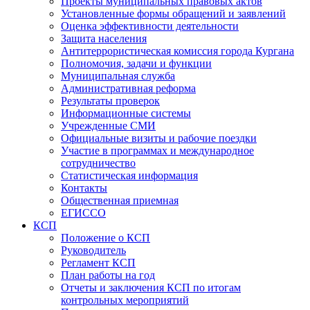
Проекты муниципальных правовых актов
Установленные формы обращений и заявлений
Оценка эффективности деятельности
Защита населения
Антитеррористическая комиссия города Кургана
Полномочия, задачи и функции
Муниципальная служба
Административная реформа
Результаты проверок
Информационные системы
Учрежденные СМИ
Официальные визиты и рабочие поездки
Участие в программах и международное
сотрудничество
Статистическая информация
Контакты
Общественная приемная
ЕГИССО
КСП
Положение о КСП
Руководитель
Регламент КСП
План работы на год
Отчеты и заключения КСП по итогам
контрольных мероприятий