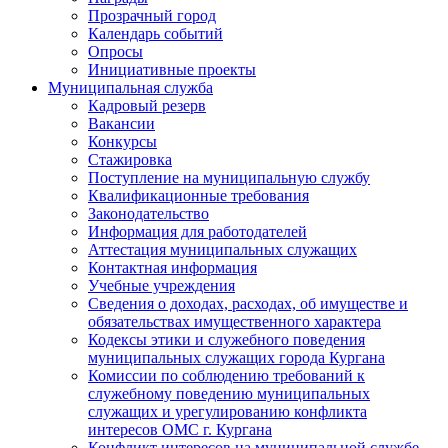
Прозрачный город
Календарь событий
Опросы
Инициативные проекты
Муниципальная служба
Кадровый резерв
Вакансии
Конкурсы
Стажировка
Поступление на муниципальную службу
Квалификационные требования
Законодательство
Информация для работодателей
Аттестация муниципальных служащих
Контактная информация
Учебные учреждения
Сведения о доходах, расходах, об имуществе и
обязательствах имущественного характера
Кодексы этики и служебного поведения
муниципальных служащих города Кургана
Комиссии по соблюдению требований к
служебному поведению муниципальных
служащих и урегулированию конфликта
интересов ОМС г. Кургана
Конфликт интересов на муниципальной службе