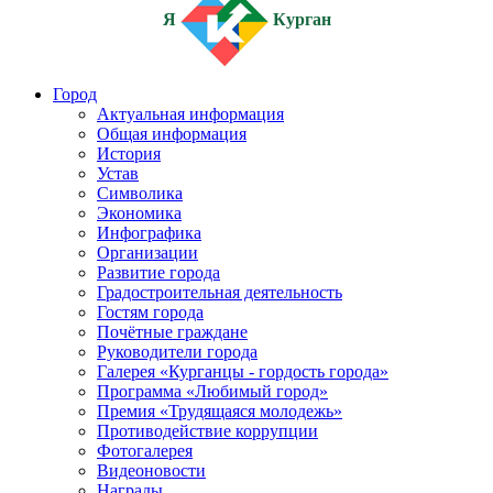
Я
Курган
Город
Актуальная информация
Общая информация
История
Устав
Символика
Экономика
Инфографика
Организации
Развитие города
Градостроительная деятельность
Гостям города
Почётные граждане
Руководители города
Галерея «Курганцы - гордость города»
Программа «Любимый город»
Премия «Трудящаяся молодежь»
Противодействие коррупции
Фотогалерея
Видеоновости
Награды