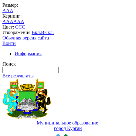
Размер:
A
A
A
Кернинг:
AA
AA
AA
Цвет:
C
C
C
Изображения
Вкл.
Выкл.
Обычная версия сайта
Войти
Информация
Поиск
Все результаты
Муниципальное образование
город Курган