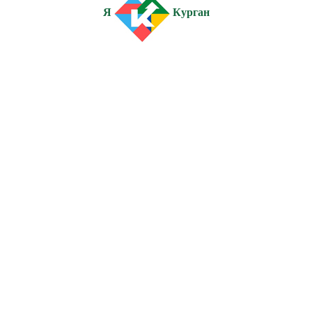
Я
Курган