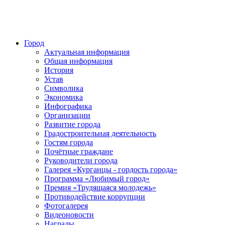
Город
Актуальная информация
Общая информация
История
Устав
Символика
Экономика
Инфографика
Организации
Развитие города
Градостроительная деятельность
Гостям города
Почётные граждане
Руководители города
Галерея «Курганцы - гордость города»
Программа «Любимый город»
Премия «Трудящаяся молодежь»
Противодействие коррупции
Фотогалерея
Видеоновости
Награды