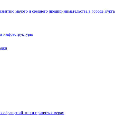
звитию малого и среднего предпринимательства в городе Курга
ов инфраструктуры
адки
ия обращений лиц и принятых мерах