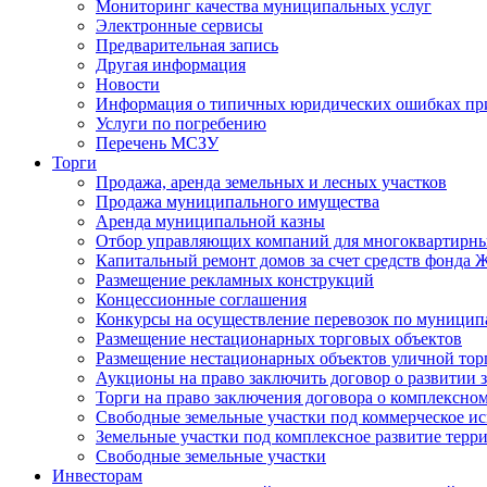
Мониторинг качества муниципальных услуг
Электронные сервисы
Предварительная запись
Другая информация
Новости
Информация о типичных юридических ошибках при
Услуги по погребению
Перечень МСЗУ
Торги
Продажа, аренда земельных и лесных участков
Продажа муниципального имущества
Аренда муниципальной казны
Отбор управляющих компаний для многоквартирн
Капитальный ремонт домов за счет средств фонда
Размещение рекламных конструкций
Концессионные соглашения
Конкурсы на осуществление перевозок по муници
Размещение нестационарных торговых объектов
Размещение нестационарных объектов уличной тор
Аукционы на право заключить договор о развитии 
Торги на право заключения договора о комплексно
Свободные земельные участки под коммерческое и
Земельные участки под комплексное развитие терр
Свободные земельные участки
Инвесторам