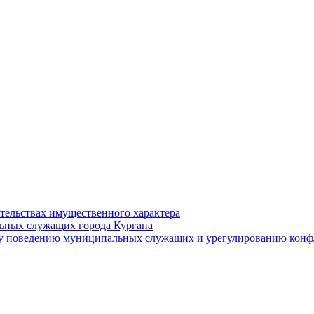
ательствах имущественного характера
ьных служащих города Кургана
у поведению муниципальных служащих и урегулированию конфл