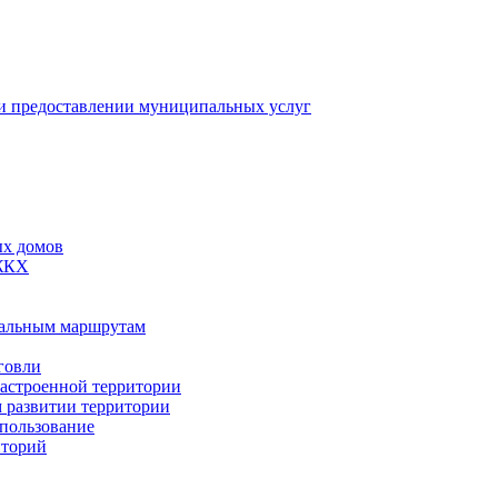
 предоставлении муниципальных услуг
ых домов
 ЖКХ
пальным маршрутам
говли
застроенной территории
м развитии территории
спользование
иторий