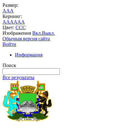
Размер:
A
A
A
Кернинг:
AA
AA
AA
Цвет:
C
C
C
Изображения
Вкл.
Выкл.
Обычная версия сайта
Войти
Информация
Поиск
Все результаты