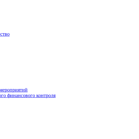
ество
 мероприятий
го финансового контроля