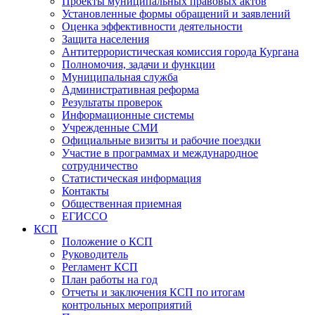
Проекты муниципальных правовых актов
Установленные формы обращений и заявлений
Оценка эффективности деятельности
Защита населения
Антитеррористическая комиссия города Кургана
Полномочия, задачи и функции
Муниципальная служба
Административная реформа
Результаты проверок
Информационные системы
Учрежденные СМИ
Официальные визиты и рабочие поездки
Участие в программах и международное
сотрудничество
Статистическая информация
Контакты
Общественная приемная
ЕГИССО
КСП
Положение о КСП
Руководитель
Регламент КСП
План работы на год
Отчеты и заключения КСП по итогам
контрольных мероприятий