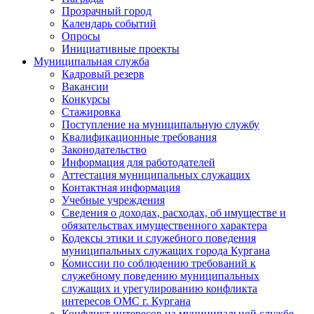
Прозрачный город
Календарь событий
Опросы
Инициативные проекты
Муниципальная служба
Кадровый резерв
Вакансии
Конкурсы
Стажировка
Поступление на муниципальную службу
Квалификационные требования
Законодательство
Информация для работодателей
Аттестация муниципальных служащих
Контактная информация
Учебные учреждения
Сведения о доходах, расходах, об имуществе и
обязательствах имущественного характера
Кодексы этики и служебного поведения
муниципальных служащих города Кургана
Комиссии по соблюдению требований к
служебному поведению муниципальных
служащих и урегулированию конфликта
интересов ОМС г. Кургана
Конфликт интересов на муниципальной службе