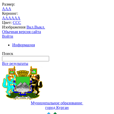
Размер:
A
A
A
Кернинг:
AA
AA
AA
Цвет:
C
C
C
Изображения
Вкл.
Выкл.
Обычная версия сайта
Войти
Информация
Поиск
Все результаты
Муниципальное образование
город Курган