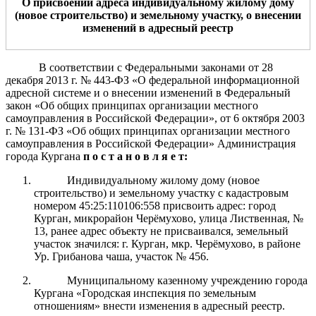
О присвоении адреса индивидуальному жилому дому
(новое строительство) и земельному участку
, о внесении
изменений в адресный реестр
В соответствии с Федеральными законами от 28
декабря 2013 г. № 443-ФЗ «О федеральной информационной
адресной системе и о внесении изменений в Федеральный
закон «Об общих принципах организации местного
самоуправления в Российской Федерации», от 6 октября 2003
г. № 131-ФЗ «Об общих принципах организации местного
самоуправления в Российской Федерации» Администрация
города Кургана
п о с т а н о в л я е т:
Индивидуальному жилому дому (новое
строительство) и земельному участку с кадастровым
номером 45:25:110106:558 присвоить адрес: город
Курган, микрорайон Черёмухово, улица Лиственная, №
13, ранее адрес объекту не присваивался, земельный
участок значился: г. Курган, мкр. Черёмухово, в районе
Ур. Грибанова чаша, участок № 456.
Муниципальному казенному учреждению города
Кургана «Городская инспекция по земельным
отношениям» внести изменения в адресный реестр.