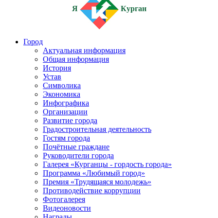
Я
Курган
Город
Актуальная информация
Общая информация
История
Устав
Символика
Экономика
Инфографика
Организации
Развитие города
Градостроительная деятельность
Гостям города
Почётные граждане
Руководители города
Галерея «Курганцы - гордость города»
Программа «Любимый город»
Премия «Трудящаяся молодежь»
Противодействие коррупции
Фотогалерея
Видеоновости
Награды