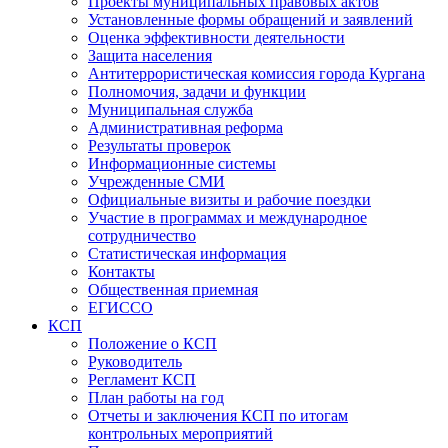
Проекты муниципальных правовых актов
Установленные формы обращений и заявлений
Оценка эффективности деятельности
Защита населения
Антитеррористическая комиссия города Кургана
Полномочия, задачи и функции
Муниципальная служба
Административная реформа
Результаты проверок
Информационные системы
Учрежденные СМИ
Официальные визиты и рабочие поездки
Участие в программах и международное
сотрудничество
Статистическая информация
Контакты
Общественная приемная
ЕГИССО
КСП
Положение о КСП
Руководитель
Регламент КСП
План работы на год
Отчеты и заключения КСП по итогам
контрольных мероприятий