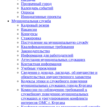
Прозрачный город
Календарь событий
Опросы
Инициативные проекты
Муниципальная служба
Кадровый резерв
Вакансии
Конкурсы
Стажировка
Поступление на муниципальную службу
Квалификационные требования
Законодательство
Информация для работодателей
Аттестация муниципальных служащих
Контактная информация
Учебные учреждения
Сведения о доходах, расходах, об имуществе и
обязательствах имущественного характера
Кодексы этики и служебного поведения
муниципальных служащих города Кургана
Комиссии по соблюдению требований к
служебному поведению муниципальных
служащих и урегулированию конфликта
интересов ОМС г. Кургана
Конфликт интересов на муниципальной службе