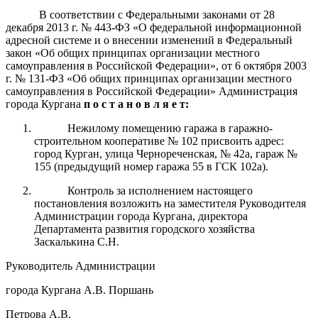
В соответствии с Федеральными законами от 28
декабря 2013 г.
№ 443-ФЗ «О федеральной информационной
адресной системе и о внесении изменений
в Федеральный
закон «Об общих принципах организации местного
самоуправления в Российской Федерации», от 6 октября 2003
г.
№ 131-ФЗ «Об общих принципах организации местного
самоуправления в Российской Федерации» Администрация
города Кургана
п о с т а н о в л я е т:
Нежилому помещению гаража в гаражно-
строительном кооперативе № 102 присвоить адрес:
город Курган, улица Чернореченская, № 42а, гараж №
155 (предыдущий номер гаража 55 в ГСК 102а).
Контроль за исполнением настоящего
постановления возложить на заместителя Руководителя
Администрации города Кургана, директора
Департамента развития городского хозяйства
Заскалькина С.Н.
Руководитель Администрации
города Кургана А.В. Поршань
Петрова А.В.