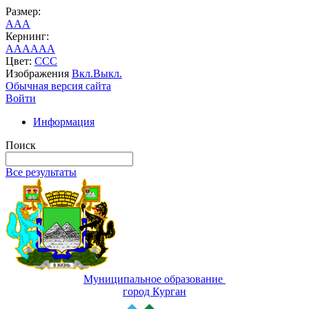
Размер:
A
A
A
Кернинг:
AA
AA
AA
Цвет:
C
C
C
Изображения
Вкл.
Выкл.
Обычная версия сайта
Войти
Информация
Поиск
Все результаты
Муниципальное образование
город Курган