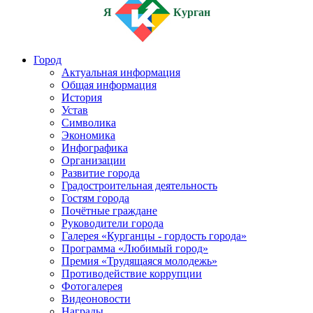
Я
Курган
Город
Актуальная информация
Общая информация
История
Устав
Символика
Экономика
Инфографика
Организации
Развитие города
Градостроительная деятельность
Гостям города
Почётные граждане
Руководители города
Галерея «Курганцы - гордость города»
Программа «Любимый город»
Премия «Трудящаяся молодежь»
Противодействие коррупции
Фотогалерея
Видеоновости
Награды