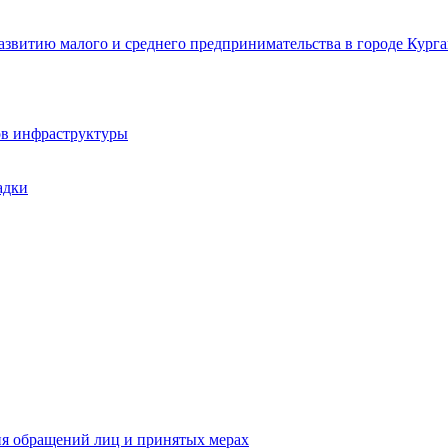
звитию малого и среднего предпринимательства в городе Курга
ов инфраструктуры
адки
ия обращений лиц и принятых мерах