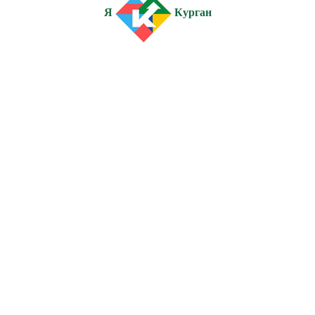
Я
Курган