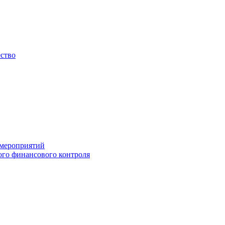
ество
 мероприятий
го финансового контроля