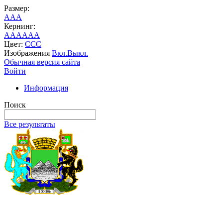
Размер:
A
A
A
Кернинг:
AA
AA
AA
Цвет:
C
C
C
Изображения
Вкл.
Выкл.
Обычная версия сайта
Войти
Информация
Поиск
Все результаты