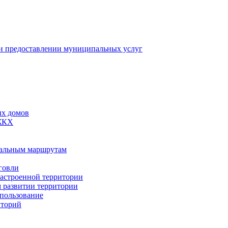
 предоставлении муниципальных услуг
ых домов
 ЖКХ
пальным маршрутам
говли
застроенной территории
м развитии территории
спользование
иторий