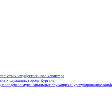
ательствах имущественного характера
ьных служащих города Кургана
у поведению муниципальных служащих и урегулированию конфл