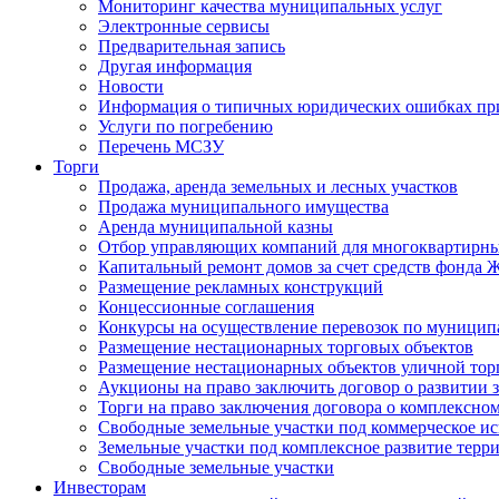
Мониторинг качества муниципальных услуг
Электронные сервисы
Предварительная запись
Другая информация
Новости
Информация о типичных юридических ошибках при
Услуги по погребению
Перечень МСЗУ
Торги
Продажа, аренда земельных и лесных участков
Продажа муниципального имущества
Аренда муниципальной казны
Отбор управляющих компаний для многоквартирн
Капитальный ремонт домов за счет средств фонда
Размещение рекламных конструкций
Концессионные соглашения
Конкурсы на осуществление перевозок по муници
Размещение нестационарных торговых объектов
Размещение нестационарных объектов уличной тор
Аукционы на право заключить договор о развитии 
Торги на право заключения договора о комплексно
Свободные земельные участки под коммерческое и
Земельные участки под комплексное развитие терр
Свободные земельные участки
Инвесторам