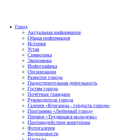
Город
Актуальная информация
Общая информация
История
Устав
Символика
Экономика
Инфографика
Организации
Развитие города
Градостроительная деятельность
Гостям города
Почётные граждане
Руководители города
Галерея «Курганцы - гордость города»
Программа «Любимый город»
Премия «Трудящаяся молодежь»
Противодействие коррупции
Фотогалерея
Видеоновости
Награды