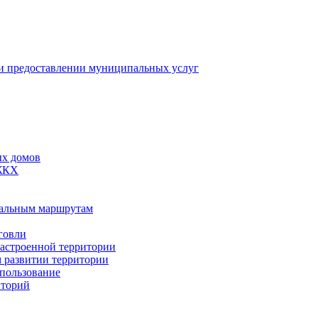
 предоставлении муниципальных услуг
ых домов
 ЖКХ
пальным маршрутам
говли
застроенной территории
м развитии территории
спользование
иторий