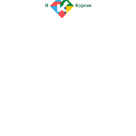
Я
Курган