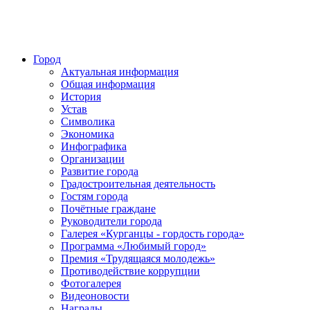
Город
Актуальная информация
Общая информация
История
Устав
Символика
Экономика
Инфографика
Организации
Развитие города
Градостроительная деятельность
Гостям города
Почётные граждане
Руководители города
Галерея «Курганцы - гордость города»
Программа «Любимый город»
Премия «Трудящаяся молодежь»
Противодействие коррупции
Фотогалерея
Видеоновости
Награды