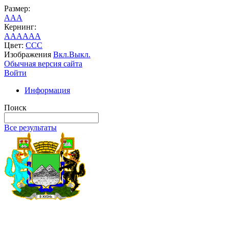
Размер:
A
A
A
Кернинг:
AA
AA
AA
Цвет:
C
C
C
Изображения
Вкл.
Выкл.
Обычная версия сайта
Войти
Информация
Поиск
Все результаты