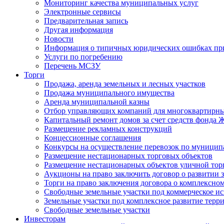
Мониторинг качества муниципальных услуг
Электронные сервисы
Предварительная запись
Другая информация
Новости
Информация о типичных юридических ошибках при
Услуги по погребению
Перечень МСЗУ
Торги
Продажа, аренда земельных и лесных участков
Продажа муниципального имущества
Аренда муниципальной казны
Отбор управляющих компаний для многоквартирн
Капитальный ремонт домов за счет средств фонда
Размещение рекламных конструкций
Концессионные соглашения
Конкурсы на осуществление перевозок по муници
Размещение нестационарных торговых объектов
Размещение нестационарных объектов уличной тор
Аукционы на право заключить договор о развитии 
Торги на право заключения договора о комплексно
Свободные земельные участки под коммерческое и
Земельные участки под комплексное развитие терр
Свободные земельные участки
Инвесторам