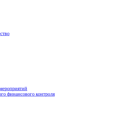
ество
 мероприятий
го финансового контроля