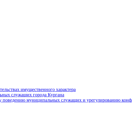
ательствах имущественного характера
ьных служащих города Кургана
у поведению муниципальных служащих и урегулированию конфл