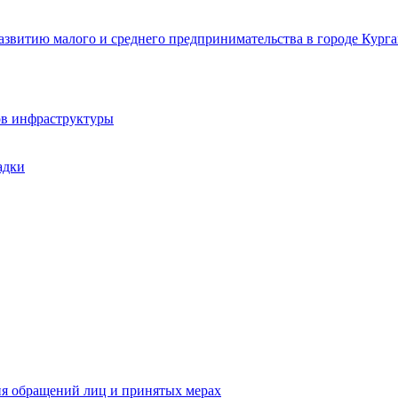
звитию малого и среднего предпринимательства в городе Курга
ов инфраструктуры
адки
ия обращений лиц и принятых мерах