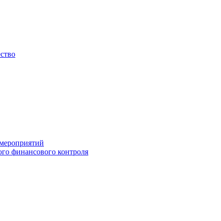
ество
 мероприятий
го финансового контроля