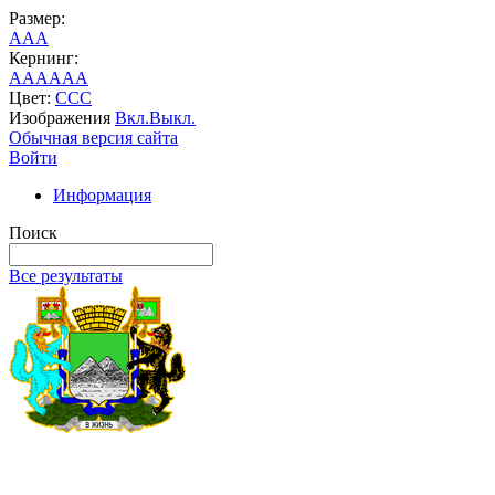
Размер:
A
A
A
Кернинг:
AA
AA
AA
Цвет:
C
C
C
Изображения
Вкл.
Выкл.
Обычная версия сайта
Войти
Информация
Поиск
Все результаты