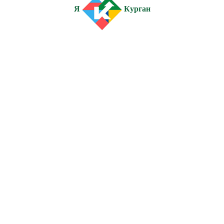
Я
Курган