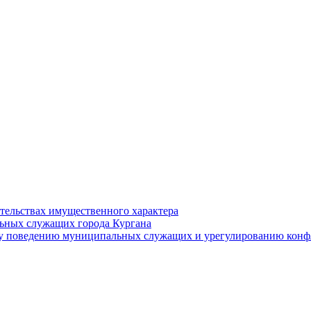
ательствах имущественного характера
ьных служащих города Кургана
у поведению муниципальных служащих и урегулированию конфл