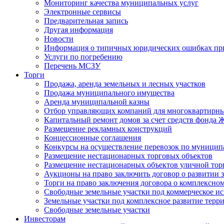
Мониторинг качества муниципальных услуг
Электронные сервисы
Предварительная запись
Другая информация
Новости
Информация о типичных юридических ошибках при
Услуги по погребению
Перечень МСЗУ
Торги
Продажа, аренда земельных и лесных участков
Продажа муниципального имущества
Аренда муниципальной казны
Отбор управляющих компаний для многоквартирн
Капитальный ремонт домов за счет средств фонда
Размещение рекламных конструкций
Концессионные соглашения
Конкурсы на осуществление перевозок по муници
Размещение нестационарных торговых объектов
Размещение нестационарных объектов уличной тор
Аукционы на право заключить договор о развитии 
Торги на право заключения договора о комплексно
Свободные земельные участки под коммерческое и
Земельные участки под комплексное развитие терр
Свободные земельные участки
Инвесторам