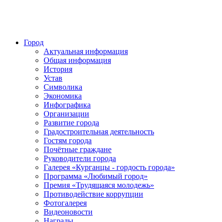
Город
Актуальная информация
Общая информация
История
Устав
Символика
Экономика
Инфографика
Организации
Развитие города
Градостроительная деятельность
Гостям города
Почётные граждане
Руководители города
Галерея «Курганцы - гордость города»
Программа «Любимый город»
Премия «Трудящаяся молодежь»
Противодействие коррупции
Фотогалерея
Видеоновости
Награды