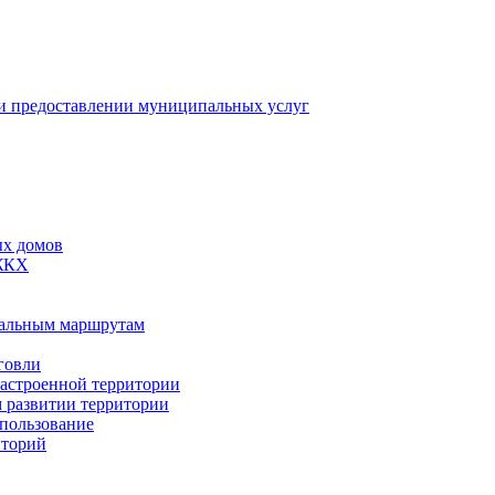
 предоставлении муниципальных услуг
ых домов
 ЖКХ
пальным маршрутам
говли
застроенной территории
м развитии территории
спользование
иторий