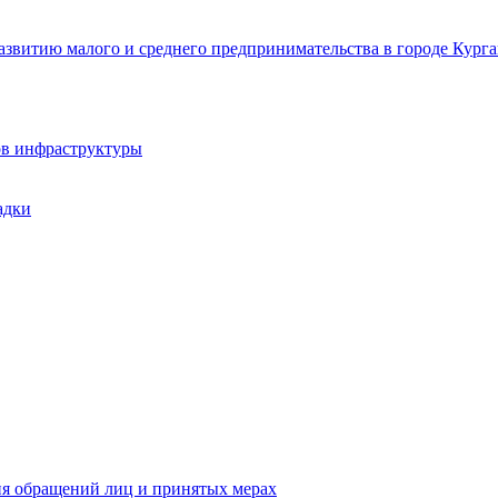
звитию малого и среднего предпринимательства в городе Курга
ов инфраструктуры
адки
ия обращений лиц и принятых мерах