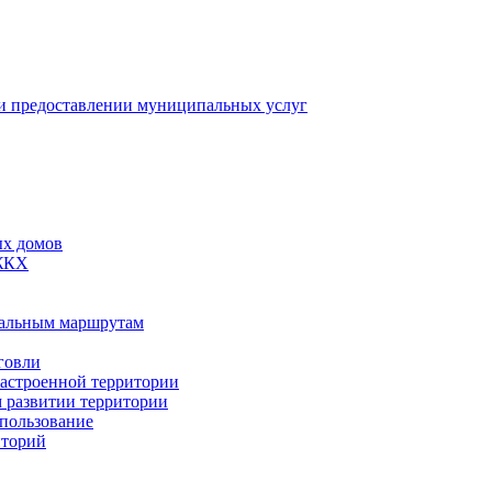
 предоставлении муниципальных услуг
ых домов
 ЖКХ
пальным маршрутам
говли
застроенной территории
м развитии территории
спользование
иторий