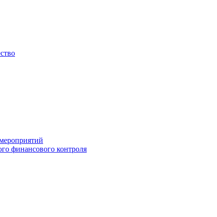
ество
 мероприятий
го финансового контроля