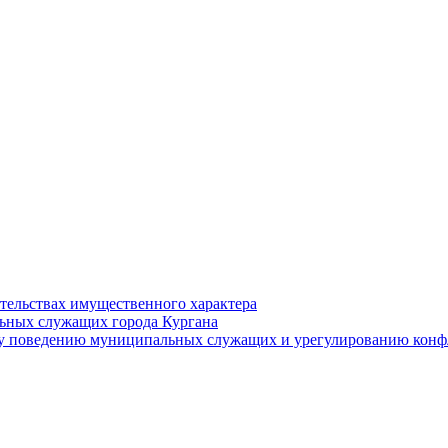
ательствах имущественного характера
ьных служащих города Кургана
у поведению муниципальных служащих и урегулированию конфл