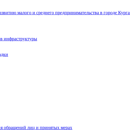
звитию малого и среднего предпринимательства в городе Курга
ов инфраструктуры
адки
ия обращений лиц и принятых мерах