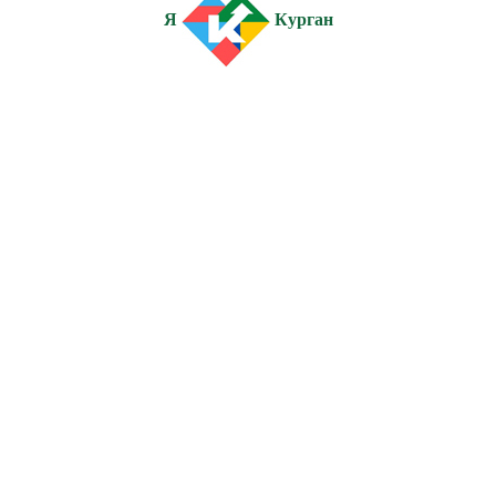
Я
Курган