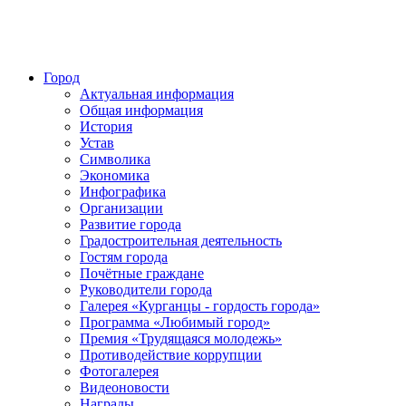
Город
Актуальная информация
Общая информация
История
Устав
Символика
Экономика
Инфографика
Организации
Развитие города
Градостроительная деятельность
Гостям города
Почётные граждане
Руководители города
Галерея «Курганцы - гордость города»
Программа «Любимый город»
Премия «Трудящаяся молодежь»
Противодействие коррупции
Фотогалерея
Видеоновости
Награды