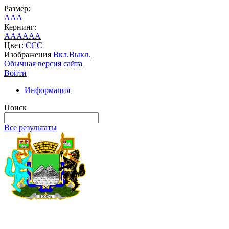
Размер:
A
A
A
Кернинг:
AA
AA
AA
Цвет:
C
C
C
Изображения
Вкл.
Выкл.
Обычная версия сайта
Войти
Информация
Поиск
Все результаты