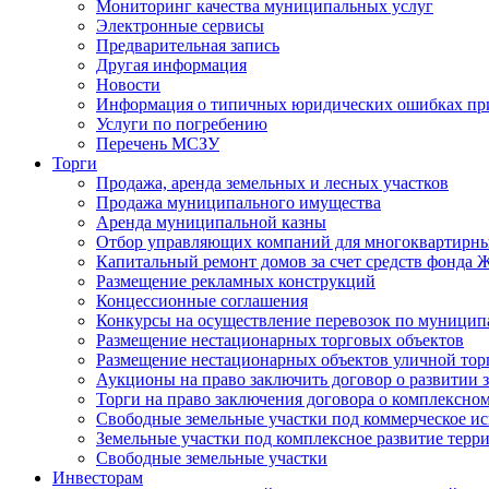
Мониторинг качества муниципальных услуг
Электронные сервисы
Предварительная запись
Другая информация
Новости
Информация о типичных юридических ошибках при
Услуги по погребению
Перечень МСЗУ
Торги
Продажа, аренда земельных и лесных участков
Продажа муниципального имущества
Аренда муниципальной казны
Отбор управляющих компаний для многоквартирн
Капитальный ремонт домов за счет средств фонда
Размещение рекламных конструкций
Концессионные соглашения
Конкурсы на осуществление перевозок по муници
Размещение нестационарных торговых объектов
Размещение нестационарных объектов уличной тор
Аукционы на право заключить договор о развитии 
Торги на право заключения договора о комплексно
Свободные земельные участки под коммерческое и
Земельные участки под комплексное развитие терр
Свободные земельные участки
Инвесторам