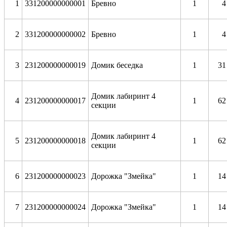
1
331200000000001
Бревно
1
4
2
331200000000002
Бревно
1
4
3
231200000000019
Домик беседка
1
31
Домик лабиринт 4
4
231200000000017
1
62
секции
Домик лабиринт 4
5
231200000000018
1
62
секции
6
231200000000023
Дорожка "Змейка"
1
14
7
231200000000024
Дорожка "Змейка"
1
14