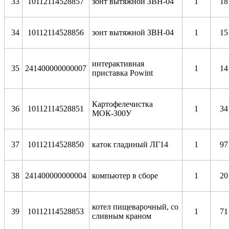
33
10112114528857
зонт вытяжной ЗВН-04
1
18
34
10112114528856
зонт вытяжной ЗВН-04
1
15
интерактивная
35
241400000000007
1
14
приставка Powint
Картофелечистка
36
10112114528851
1
34
МОК-300У
37
10112114528850
каток гладиный ЛГ14
1
97
38
241400000000004
компьютер в сборе
1
20
котел пищеварочный, со
39
10112114528853
1
71
сливным краном