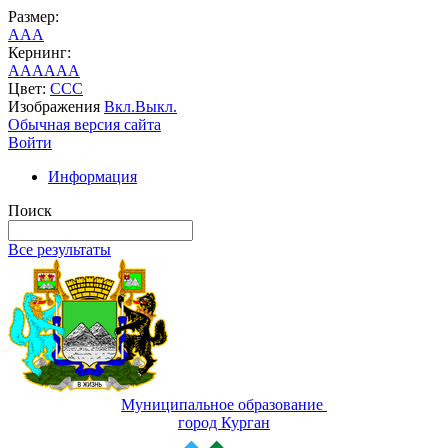
Размер:
A
A
A
Кернинг:
AA
AA
AA
Цвет:
C
C
C
Изображения
Вкл.
Выкл.
Обычная версия сайта
Войти
Информация
Поиск
Все результаты
Муниципальное образование
город Курган