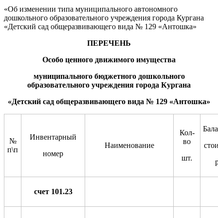
«Об изменении типа муниципального автономного
дошкольного образовательного учреждения города Кургана
«Детский сад общеразвивающего вида № 129 «Антошка»
ПЕРЕЧЕНЬ
Особо ценного движимого имущества
м
униципального бюджетного дошкольного
образовательного учреждения города Кургана
«Детский сад общеразвивающего вида № 129 «Антошка»
Бала
Кол-
Инвентарный
№
во
Наименование
сто
п\п
номер
ш
т
.
счет 101.23