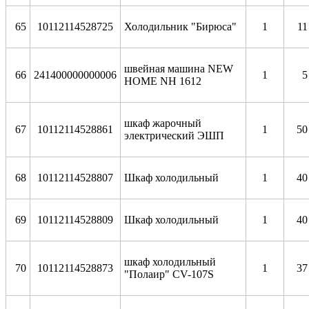
65
10112114528725
Холодильник "Бирюса"
1
11
швейная машина NEW
66
241400000000006
1
5
HOME NH 1612
шкаф жарочный
67
10112114528861
1
50
электрический ЭШП
68
10112114528807
Шкаф холодильный
1
40
69
10112114528809
Шкаф холодильный
1
40
шкаф холодильный
70
10112114528873
1
37
"Полаир" CV-107S