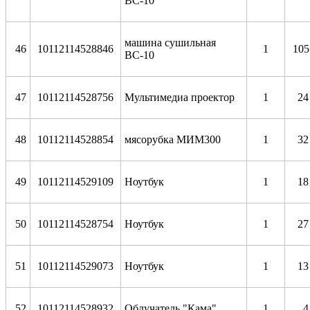
ВС-10
машина сушильная
46
10112114528846
1
105
ВС-10
47
10112114528756
Мультимедиа проектор
1
24
48
10112114528854
мясорубка МИМ300
1
32
49
10112114529109
Ноутбук
1
18
50
10112114528754
Ноутбук
1
27
51
1
0112114529073
Ноутбук
1
13
52
10112114528932
Облучатель "Кама"
1
4