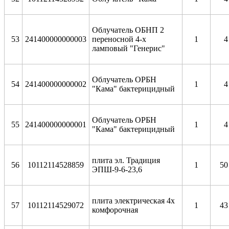
Облучатель ОБНП 2
53
241400000000003
переносной 4-х
1
4
ламповый "Генерис"
Облучатель ОРБН
54
241400000000002
1
4
"Кама" бактерицидный
Облучатель ОРБН
55
241400000000001
1
4
"Кама" бактерицидный
плита эл. Традиция
56
10112114528859
1
50
ЭПШ-9-6-23,6
плита электрическая 4х
57
10112114529072
1
43
комфорочная