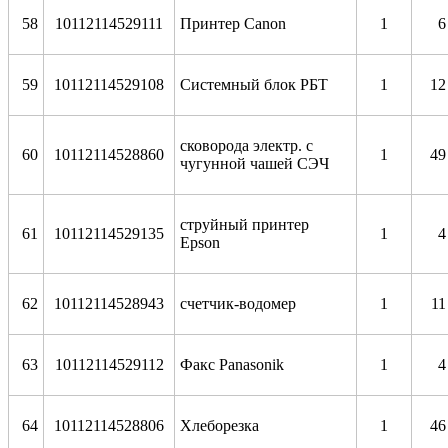
58
10112114529111
Принтер Canon
1
6
59
10112114529108
Системный блок РБТ
1
12
сковорода электр. с
60
10112114528860
1
49
чугунной чашей СЭЧ
струйный принтер
61
10112114529135
1
4
Epson
62
10112114528943
счетчик-водомер
1
11
63
10112114529112
Факс Panasonik
1
4
64
10112114528806
Хлеборезка
1
46