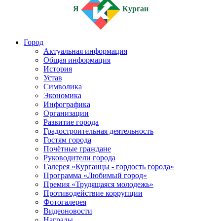
Я
Курган
Город
Актуальная информация
Общая информация
История
Устав
Символика
Экономика
Инфографика
Организации
Развитие города
Градостроительная деятельность
Гостям города
Почётные граждане
Руководители города
Галерея «Курганцы - гордость города»
Программа «Любимый город»
Премия «Трудящаяся молодежь»
Противодействие коррупции
Фотогалерея
Видеоновости
Награды