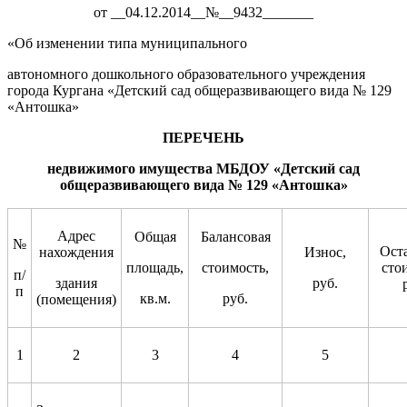
от __04.12.2014__№__9432_______
«Об изменении типа муниципального
автономного дошкольного образовательного учреждения
города Кургана «Детский сад общеразвивающего вида № 129
«Антошка»
ПЕРЕЧЕН
Ь
недвижимого имущества МБДОУ «Детский сад
общеразвивающего вид
а
№ 129 «Антошка»
Адрес
Общая
Балансовая
№
Ост
нахождения
Износ,
площадь,
стоимость,
сто
п/
здания
руб.
п
кв.м.
руб.
(помещения)
1
2
3
4
5