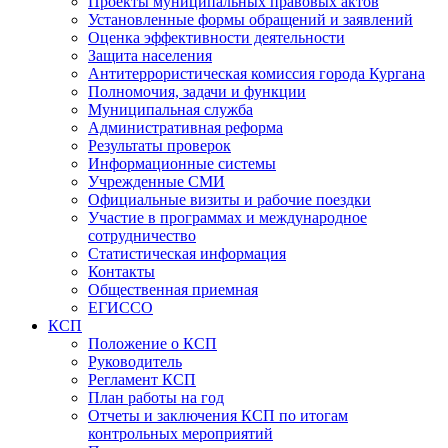
Проекты муниципальных правовых актов
Установленные формы обращений и заявлений
Оценка эффективности деятельности
Защита населения
Антитеррористическая комиссия города Кургана
Полномочия, задачи и функции
Муниципальная служба
Административная реформа
Результаты проверок
Информационные системы
Учрежденные СМИ
Официальные визиты и рабочие поездки
Участие в программах и международное
сотрудничество
Статистическая информация
Контакты
Общественная приемная
ЕГИССО
КСП
Положение о КСП
Руководитель
Регламент КСП
План работы на год
Отчеты и заключения КСП по итогам
контрольных мероприятий