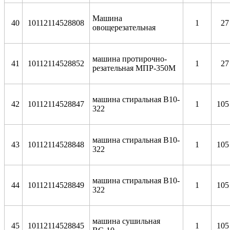
Машина
40
10112114528808
1
27
овощерезательная
машина протирочно-
41
10112114528852
1
27
резательная МПР-350М
машина стиральная В10-
42
10112114528847
1
105
322
машина стиральная В10-
43
10112114528848
1
105
322
машина стиральная В10-
44
10112114528849
1
105
322
машина сушильная
45
10112114528845
1
105