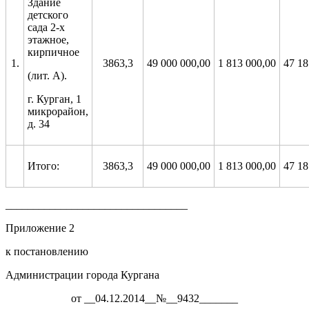
Здание
детского
сада 2-х
этажное,
кирпичное
1.
3863,3
49 000 000,00
1 813 000,00
47 18
(лит. А).
г. Курган, 1
микрорайон,
д. 34
Итого:
3863,3
49 000 000,00
1 813 000,00
47 18
_________________________________
Приложение 2
к постановлению
Администрации города Кургана
от __04.12.2014__№__9432_______