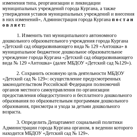
изменения типа, реорганизации и ликвидации
муниципальных учреждений города Кургана, а также
утверждения уставов муниципальных учреждений и внесения
в них изменений», Администрация города Кургана
п
о с т а н
о в л я е т:
1. Изменить тип муниципального автономного
дошкольного образовательного учреждения города Кургана
«Детский сад общеразвивающего вида № 129 «Антошка» в
муниципальное бюджетное дошкольное образовательное
учреждение города Кургана «Детский сад общеразвивающего
вида № 129 «Антошка» (далее МБДОУ «Детский сад №129»).
2. Сохранить
основн
ую
цел
ь
деятельности
МБДОУ
«
Детский сад № 129»
:
осуществление предусмотренных
законодательством Российской Федерации полномочий
органов местного самоуправления по организации
предоставления общедоступного и бесплатного дошкольного
образования по образовательным программам дошкольного
образования, присмотра и ухода за детьми дошкольного
возраста.
3.
Определить Департамент социальной политики
Администрации города Кургана органом, в ведении которого
находится
МБДОУ
«
Детский сад № 129»
.