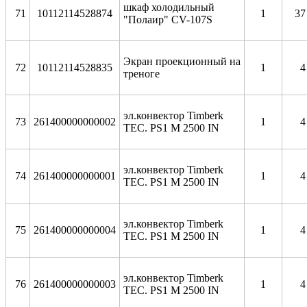
шкаф холодильный
71
10112114528
874
1
37
"Полаир" CV-107S
Экран проекционный на
72
10112114528835
1
4
треноге
эл
.
конвектор
Timberk
73
261400000000002
1
4
TEC. PS1 M 2500 IN
эл
.
конвектор
Timberk
74
261400000000001
1
4
TEC. PS1 M 2500 IN
эл
.
конвектор
Timberk
75
261400000000004
1
4
TEC. PS1 M 2500 IN
эл
.
конвектор
Timberk
76
261400000000003
1
4
TEC. PS1 M 2500 IN