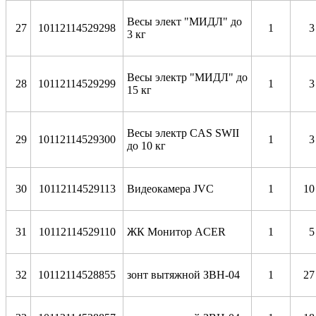
Весы элект "МИДЛ" до
27
10112114529298
1
3
3 кг
Весы электр "МИДЛ" до
28
10112114529299
1
3
15 кг
Весы электр CAS SWII
29
10112114529300
1
3
до 10 кг
30
10112114
529113
Видеокамера JVC
1
10
31
10112114529110
ЖК Монитор ACER
1
5
32
10112114528855
зонт вытяжной ЗВН-04
1
27