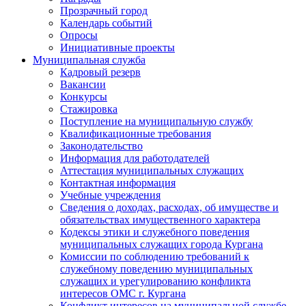
Прозрачный город
Календарь событий
Опросы
Инициативные проекты
Муниципальная служба
Кадровый резерв
Вакансии
Конкурсы
Стажировка
Поступление на муниципальную службу
Квалификационные требования
Законодательство
Информация для работодателей
Аттестация муниципальных служащих
Контактная информация
Учебные учреждения
Сведения о доходах, расходах, об имуществе и
обязательствах имущественного характера
Кодексы этики и служебного поведения
муниципальных служащих города Кургана
Комиссии по соблюдению требований к
служебному поведению муниципальных
служащих и урегулированию конфликта
интересов ОМС г. Кургана
Конфликт интересов на муниципальной службе