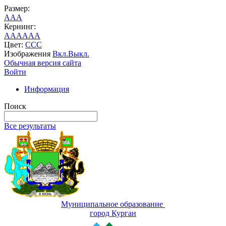
Размер:
A
A
A
Кернинг:
AA
AA
AA
Цвет:
C
C
C
Изображения
Вкл.
Выкл.
Обычная версия сайта
Войти
Информация
Поиск
Все результаты
Муниципальное образование
город Курган