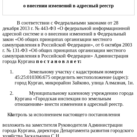
о
внесении изменений в адресный реестр
В соответствии с Федеральными законами от 28
декабря 2013 г.
№ 443-ФЗ «О федеральной информационной
адресной системе и о внесении изменений
в Федеральный
закон «Об общих принципах организации местного
самоуправления в Российской Федерации», от 6 октября 2003
г.
№ 131-ФЗ «Об общих принципах организации местного
самоуправления в Российской Федерации» Администрация
города Кургана
п о с т а н о в л я е т:
Земельному участку с кадастровым номером
45:25:010306:675 определить местоположение (адрес):
город Курган, микрорайон Зайково, улица Алмазная, 1и.
Муниципальному казенному учреждению города
Кургана «Городская инспекция по земельным
отношениям» внести изменения в адресный реестр.
Контроль
за
исполнением
настоящего
постановления
возложить на заместителя Руководителя Администрации
города
Кургана
, директора Департамента развития городского
хозяйства Заскалькина С.Н.