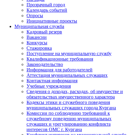
Прозрачный город
Календарь событий
Опросы
Инициативные проекты
Муниципальная служба
Кадровый резерв
Вакансии
Конкурсы
Стажировка
Поступление на муниципальную службу
Квалификационные требования
Законодательство
Информация для работодателей
Аттестация муниципальных служащих
Контактная информация
Учебные учреждения
Сведения о доходах, расходах, об имуществе и
обязательствах имущественного характера
Кодексы этики и служебного поведения
муниципальных служащих города Кургана
Комиссии по соблюдению требований к
служебному поведению муниципальных
служащих и урегулированию конфликта
интересов ОМС г. Кургана
Конфликт интересов на муниципальной службе