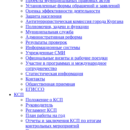
Проекты муниципальных правовых актов
Установленные формы обращений и заявлений
Оценка эффективности деятельности
Защита населения
Антитеррористическая комиссия города Кургана
Полномочия, задачи и функции
Муниципальная служба
Административная реформа
Результаты проверок
Информационные системы
Учрежденные СМИ
Официальные визиты и рабочие поездки
Участие в программах и международное
сотрудничество
Статистическая информация
Контакты
Общественная приемная
ЕГИССО
КСП
Положение о КСП
Руководитель
Регламент КСП
План работы на год
Отчеты и заключения КСП по итогам
контрольных мероприятий