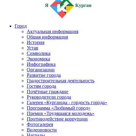
Я
Курган
Город
Актуальная информация
Общая информация
История
Устав
Символика
Экономика
Инфографика
Организации
Развитие города
Градостроительная деятельность
Гостям города
Почётные граждане
Руководители города
Галерея «Курганцы - гордость города»
Программа «Любимый город»
Премия «Трудящаяся молодежь»
Противодействие коррупции
Фотогалерея
Видеоновости
Награды