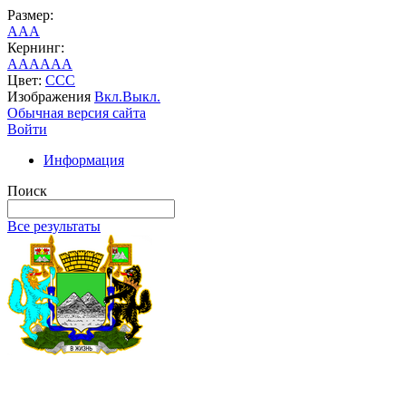
Размер:
A
A
A
Кернинг:
AA
AA
AA
Цвет:
C
C
C
Изображения
Вкл.
Выкл.
Обычная версия сайта
Войти
Информация
Поиск
Все результаты