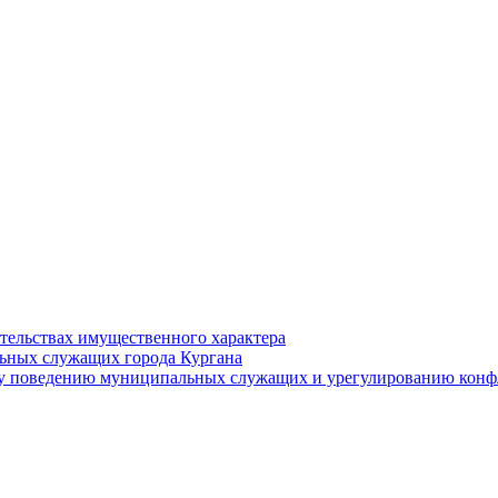
ательствах имущественного характера
ьных служащих города Кургана
у поведению муниципальных служащих и урегулированию конфл