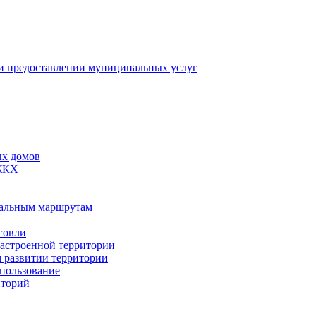
 предоставлении муниципальных услуг
ых домов
 ЖКХ
пальным маршрутам
говли
застроенной территории
м развитии территории
спользование
иторий