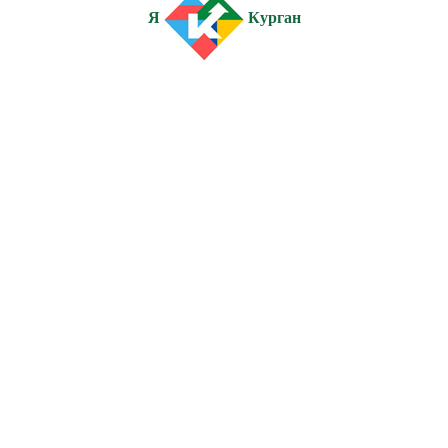
Я
Курган