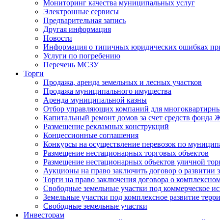
Мониторинг качества муниципальных услуг
Электронные сервисы
Предварительная запись
Другая информация
Новости
Информация о типичных юридических ошибках при
Услуги по погребению
Перечень МСЗУ
Торги
Продажа, аренда земельных и лесных участков
Продажа муниципального имущества
Аренда муниципальной казны
Отбор управляющих компаний для многоквартирн
Капитальный ремонт домов за счет средств фонда
Размещение рекламных конструкций
Концессионные соглашения
Конкурсы на осуществление перевозок по муници
Размещение нестационарных торговых объектов
Размещение нестационарных объектов уличной тор
Аукционы на право заключить договор о развитии 
Торги на право заключения договора о комплексно
Свободные земельные участки под коммерческое и
Земельные участки под комплексное развитие терр
Свободные земельные участки
Инвесторам