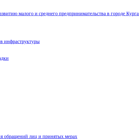
звитию малого и среднего предпринимательства в городе Курга
ов инфраструктуры
адки
ия обращений лиц и принятых мерах