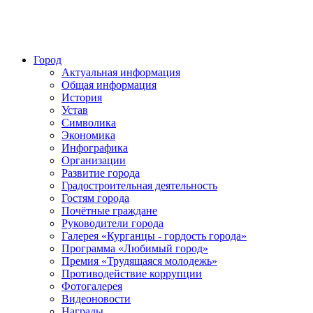
Город
Актуальная информация
Общая информация
История
Устав
Символика
Экономика
Инфографика
Организации
Развитие города
Градостроительная деятельность
Гостям города
Почётные граждане
Руководители города
Галерея «Курганцы - гордость города»
Программа «Любимый город»
Премия «Трудящаяся молодежь»
Противодействие коррупции
Фотогалерея
Видеоновости
Награды