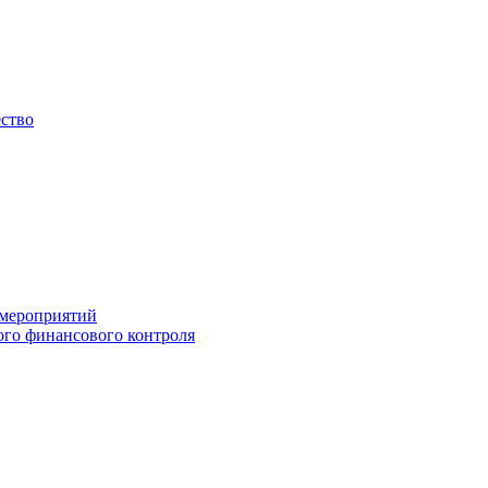
ество
 мероприятий
го финансового контроля