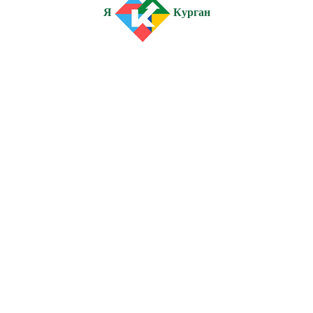
Я
Курган