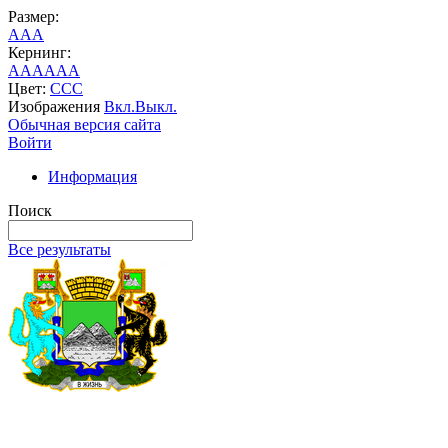
Размер:
A
A
A
Кернинг:
AA
AA
AA
Цвет:
C
C
C
Изображения
Вкл.
Выкл.
Обычная версия сайта
Войти
Информация
Поиск
Все результаты