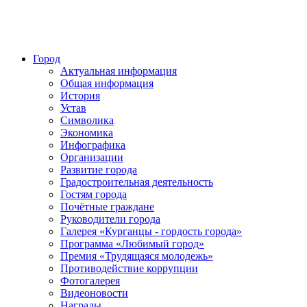
Город
Актуальная информация
Общая информация
История
Устав
Символика
Экономика
Инфографика
Организации
Развитие города
Градостроительная деятельность
Гостям города
Почётные граждане
Руководители города
Галерея «Курганцы - гордость города»
Программа «Любимый город»
Премия «Трудящаяся молодежь»
Противодействие коррупции
Фотогалерея
Видеоновости
Награды