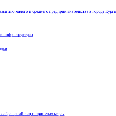
звитию малого и среднего предпринимательства в городе Курга
ов инфраструктуры
адки
ия обращений лиц и принятых мерах