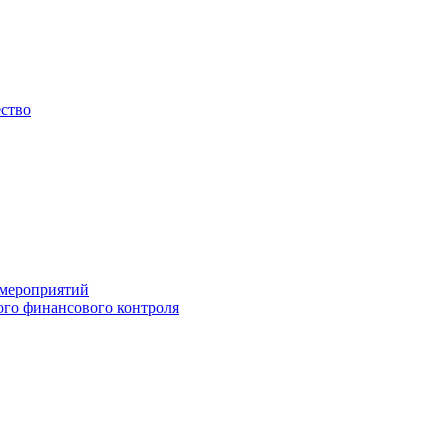
ество
 мероприятий
го финансового контроля