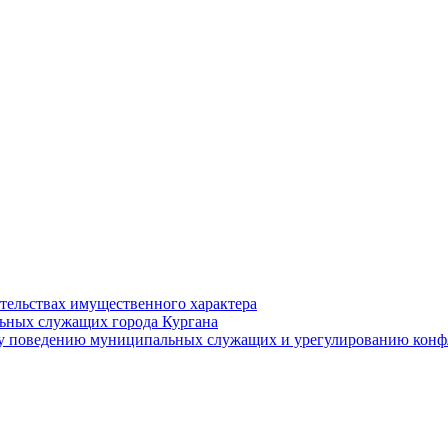
ательствах имущественного характера
ьных служащих города Кургана
у поведению муниципальных служащих и урегулированию конфл