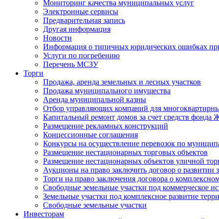
Мониторинг качества муниципальных услуг
Электронные сервисы
Предварительная запись
Другая информация
Новости
Информация о типичных юридических ошибках при
Услуги по погребению
Перечень МСЗУ
Торги
Продажа, аренда земельных и лесных участков
Продажа муниципального имущества
Аренда муниципальной казны
Отбор управляющих компаний для многоквартирн
Капитальный ремонт домов за счет средств фонда
Размещение рекламных конструкций
Концессионные соглашения
Конкурсы на осуществление перевозок по муници
Размещение нестационарных торговых объектов
Размещение нестационарных объектов уличной тор
Аукционы на право заключить договор о развитии 
Торги на право заключения договора о комплексно
Свободные земельные участки под коммерческое и
Земельные участки под комплексное развитие терр
Свободные земельные участки
Инвесторам