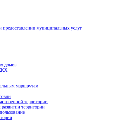
 предоставлении муниципальных услуг
ых домов
 ЖКХ
пальным маршрутам
говли
застроенной территории
м развитии территории
спользование
иторий