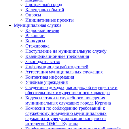
Прозрачный город
Календарь событий
Опросы
Инициативные проекты
Муниципальная служба
Кадровый резерв
Вакансии
Конкурсы
Стажировка
Поступление на муниципальную службу
Квалификационные требования
Законодательство
Информация для работодателей
Аттестация муниципальных служащих
Контактная информация
Учебные учреждения
Сведения о доходах, расходах, об имуществе и
обязательствах имущественного характера
Кодексы этики и служебного поведения
муниципальных служащих города Кургана
Комиссии по соблюдению требований к
служебному поведению муниципальных
служащих и урегулированию конфликта
интересов ОМС г. Кургана
Конфликт интересов на муниципальной службе