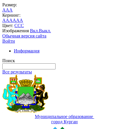
Размер:
A
A
A
Кернинг:
AA
AA
AA
Цвет:
C
C
C
Изображения
Вкл.
Выкл.
Обычная версия сайта
Войти
Информация
Поиск
Все результаты
Муниципальное образование
город Курган