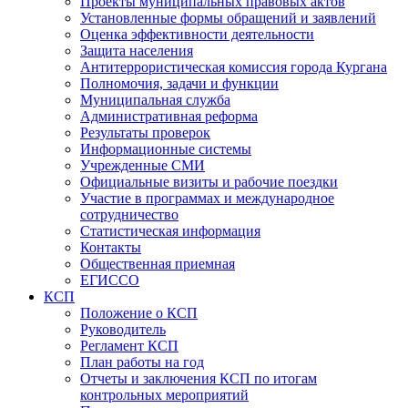
Проекты муниципальных правовых актов
Установленные формы обращений и заявлений
Оценка эффективности деятельности
Защита населения
Антитеррористическая комиссия города Кургана
Полномочия, задачи и функции
Муниципальная служба
Административная реформа
Результаты проверок
Информационные системы
Учрежденные СМИ
Официальные визиты и рабочие поездки
Участие в программах и международное
сотрудничество
Статистическая информация
Контакты
Общественная приемная
ЕГИССО
КСП
Положение о КСП
Руководитель
Регламент КСП
План работы на год
Отчеты и заключения КСП по итогам
контрольных мероприятий