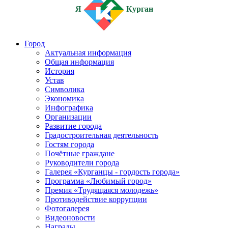
Я
Курган
Город
Актуальная информация
Общая информация
История
Устав
Символика
Экономика
Инфографика
Организации
Развитие города
Градостроительная деятельность
Гостям города
Почётные граждане
Руководители города
Галерея «Курганцы - гордость города»
Программа «Любимый город»
Премия «Трудящаяся молодежь»
Противодействие коррупции
Фотогалерея
Видеоновости
Награды