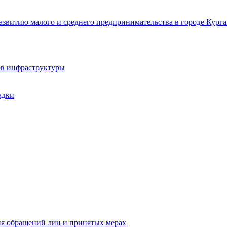
звитию малого и среднего предпринимательства в городе Курга
ов инфраструктуры
адки
ия обращений лиц и принятых мерах