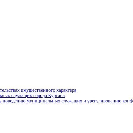
ательствах имущественного характера
ьных служащих города Кургана
у поведению муниципальных служащих и урегулированию конфл