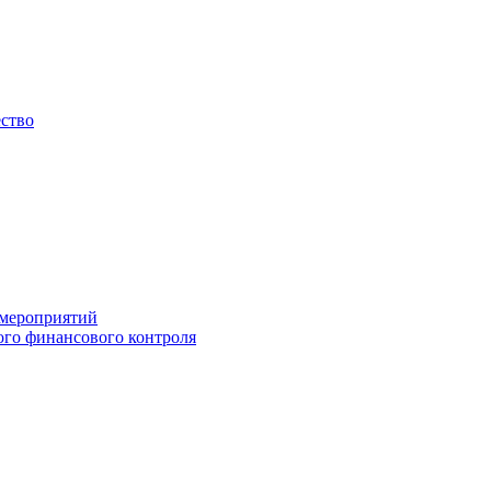
ество
 мероприятий
го финансового контроля