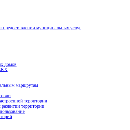
 предоставлении муниципальных услуг
ых домов
 ЖКХ
пальным маршрутам
говли
застроенной территории
м развитии территории
спользование
иторий