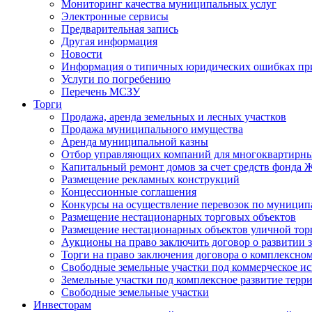
Мониторинг качества муниципальных услуг
Электронные сервисы
Предварительная запись
Другая информация
Новости
Информация о типичных юридических ошибках при
Услуги по погребению
Перечень МСЗУ
Торги
Продажа, аренда земельных и лесных участков
Продажа муниципального имущества
Аренда муниципальной казны
Отбор управляющих компаний для многоквартирн
Капитальный ремонт домов за счет средств фонда
Размещение рекламных конструкций
Концессионные соглашения
Конкурсы на осуществление перевозок по муници
Размещение нестационарных торговых объектов
Размещение нестационарных объектов уличной тор
Аукционы на право заключить договор о развитии 
Торги на право заключения договора о комплексно
Свободные земельные участки под коммерческое и
Земельные участки под комплексное развитие терр
Свободные земельные участки
Инвесторам