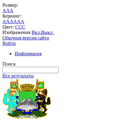
Размер:
A
A
A
Кернинг:
AA
AA
AA
Цвет:
C
C
C
Изображения
Вкл.
Выкл.
Обычная версия сайта
Войти
Информация
Поиск
Все результаты