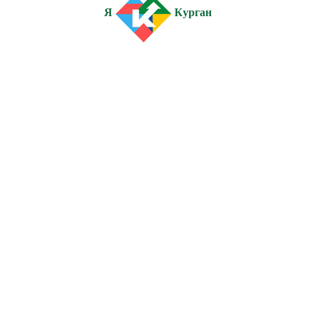
Я
Курган