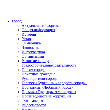
Город
Актуальная информация
Общая информация
История
Устав
Символика
Экономика
Инфографика
Организации
Развитие города
Градостроительная деятельность
Гостям города
Почётные граждане
Руководители города
Галерея «Курганцы - гордость города»
Программа «Любимый город»
Премия «Трудящаяся молодежь»
Противодействие коррупции
Фотогалерея
Видеоновости
Награды