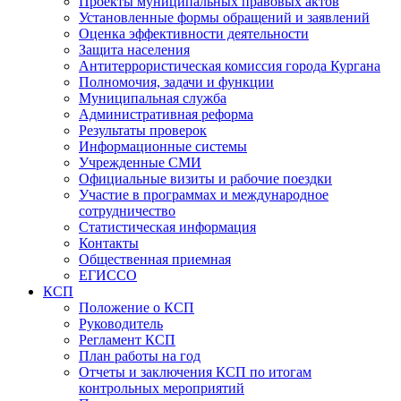
Проекты муниципальных правовых актов
Установленные формы обращений и заявлений
Оценка эффективности деятельности
Защита населения
Антитеррористическая комиссия города Кургана
Полномочия, задачи и функции
Муниципальная служба
Административная реформа
Результаты проверок
Информационные системы
Учрежденные СМИ
Официальные визиты и рабочие поездки
Участие в программах и международное
сотрудничество
Статистическая информация
Контакты
Общественная приемная
ЕГИССО
КСП
Положение о КСП
Руководитель
Регламент КСП
План работы на год
Отчеты и заключения КСП по итогам
контрольных мероприятий