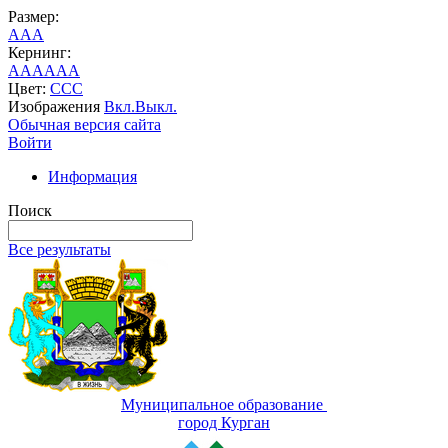
Размер:
A
A
A
Кернинг:
AA
AA
AA
Цвет:
C
C
C
Изображения
Вкл.
Выкл.
Обычная версия сайта
Войти
Информация
Поиск
Все результаты
Муниципальное образование
город Курган