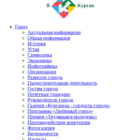
Я
Курган
Город
Актуальная информация
Общая информация
История
Устав
Символика
Экономика
Инфографика
Организации
Развитие города
Градостроительная деятельность
Гостям города
Почётные граждане
Руководители города
Галерея «Курганцы - гордость города»
Программа «Любимый город»
Премия «Трудящаяся молодежь»
Противодействие коррупции
Фотогалерея
Видеоновости
Награды