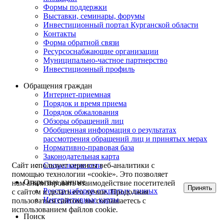
Формы поддержки
Выставки, семинары, форумы
Инвестиционный портал Курганской области
Контакты
Форма обратной связи
Ресурсоснабжающие организации
Муниципально-частное партнерство
Инвестиционный профиль
Обращения граждан
Интернет-приемная
Порядок и время приема
Порядок обжалования
Обзоры обращений лиц
Обобщенная информация о результатах
рассмотрения обращений лиц и принятых мерах
Нормативно-правовая база
Законодательная карта
Социальные сети
Сайт использует сервисы веб-аналитики с
помощью технологии «cookie». Это позволяет
Открытые данные
нам анализировать взаимодействие посетителей
Принять
Реестр наборов открытых данных
с сайтом и делать его лучше. Продолжая
Интерактивные карты
пользоваться сайтом, вы соглашаетесь с
использованием файлов cookie.
Поиск