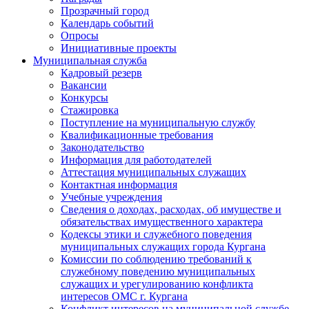
Прозрачный город
Календарь событий
Опросы
Инициативные проекты
Муниципальная служба
Кадровый резерв
Вакансии
Конкурсы
Стажировка
Поступление на муниципальную службу
Квалификационные требования
Законодательство
Информация для работодателей
Аттестация муниципальных служащих
Контактная информация
Учебные учреждения
Сведения о доходах, расходах, об имуществе и
обязательствах имущественного характера
Кодексы этики и служебного поведения
муниципальных служащих города Кургана
Комиссии по соблюдению требований к
служебному поведению муниципальных
служащих и урегулированию конфликта
интересов ОМС г. Кургана
Конфликт интересов на муниципальной службе