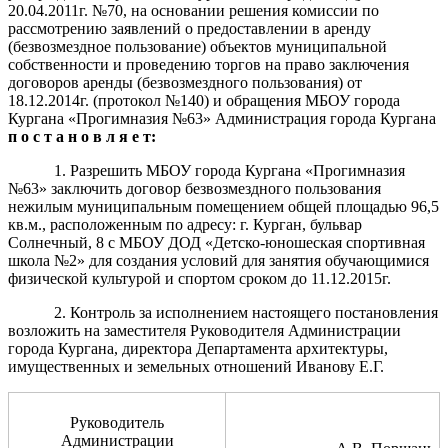
20.04.2011г. №70, на основании решения комиссии по
рассмотрению заявлений о предоставлении в аренду
(безвозмездное пользование) объектов муниципальной
собственности и проведению торгов на право заключения
договоров аренды (безвозмездного пользования) от
18.12.2014г. (протокол №140) и обращения МБОУ города
Кургана «Прогимназия №63»
Администрация города Кургана
п о с т а н о в л я е т:
1. Разрешить МБОУ города Кургана «Прогимназия
№63»
заключить договор безвозмездного пользования
нежилым муниципальным помещением общей площадью 96,5
кв.м., расположенным по адресу: г. Курган, бульвар
Солнечный, 8 с МБОУ ДОД «Детско-юношеская спортивная
школа №2» для создания условий для занятия обучающимися
физической культурой и спортом сроком до 11.12.2015г.
2. Контроль за исполнением настоящего постановления
возложить на заместителя Руководителя Администрации
города Кургана, директора Департамента архитектуры,
имущественных и земельных отношений Иванову Е.Г.
Руководитель
Администрации