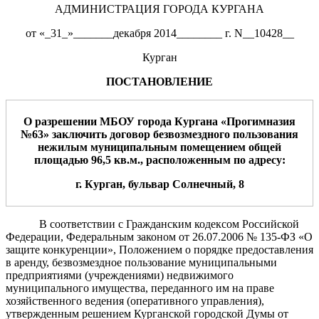
АДМИНИСТРАЦИЯ ГОРОДА КУРГАНА
от «_31_»_______декабря 2014________ г. N__10428__
Курган
ПОСТАНОВЛЕНИЕ
О разрешении МБОУ
города Кургана
«
Прогимназия
№63
»
заключить договор
безвозмездно
го
пользовани
я
н
ежилы
м муниципальным
помещени
ем
общей
площадью
96,5
кв.м.
,
расположенн
ы
м
по
адресу:
г. Курган,
бульвар Солнечный, 8
В соответствии с Гражданским кодексом Российской
Федерации, Федеральным законом от 26.07.2006 № 135-ФЗ «О
защите конкуренции», Положением о порядке предоставления
в аренду, безвозмездное пользование муниципальными
предприятиями (учреждениями) недвижимого
муниципального имущества, переданного им на праве
хозяйственного ведения (оперативного управления),
утвержденным решением Курганской городской Думы от