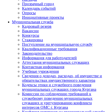
Прозрачный город
Календарь событий
Опросы
Инициативные проекты
Муниципальная служба
Кадровый резерв
Вакансии
Конкурсы
Стажировка
Поступление на муниципальную службу
Квалификационные требования
Законодательство
Информация для работодателей
Аттестация муниципальных служащих
Контактная информация
Учебные учреждения
Сведения о доходах, расходах, об имуществе и
обязательствах имущественного характера
Кодексы этики и служебного поведения
муниципальных служащих города Кургана
Комиссии по соблюдению требований к
служебному поведению муниципальных
служащих и урегулированию конфликта
интересов ОМС г. Кургана
Конфликт интересов на муниципальной службе