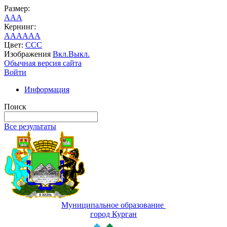
Размер:
A
A
A
Кернинг:
AA
AA
AA
Цвет:
C
C
C
Изображения
Вкл.
Выкл.
Обычная версия сайта
Войти
Информация
Поиск
Все результаты
Муниципальное образование
город Курган