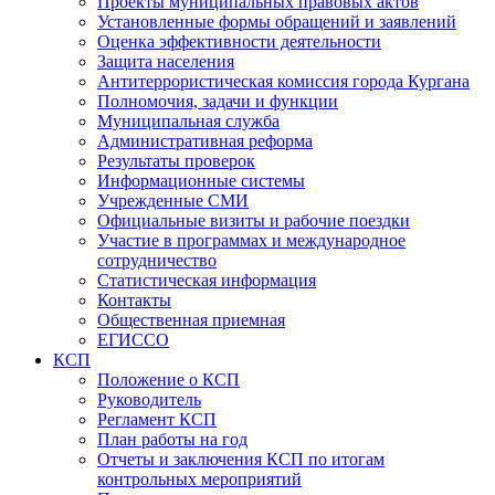
Проекты муниципальных правовых актов
Установленные формы обращений и заявлений
Оценка эффективности деятельности
Защита населения
Антитеррористическая комиссия города Кургана
Полномочия, задачи и функции
Муниципальная служба
Административная реформа
Результаты проверок
Информационные системы
Учрежденные СМИ
Официальные визиты и рабочие поездки
Участие в программах и международное
сотрудничество
Статистическая информация
Контакты
Общественная приемная
ЕГИССО
КСП
Положение о КСП
Руководитель
Регламент КСП
План работы на год
Отчеты и заключения КСП по итогам
контрольных мероприятий