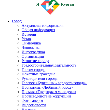
Я
Курган
Город
Актуальная информация
Общая информация
История
Устав
Символика
Экономика
Инфографика
Организации
Развитие города
Градостроительная деятельность
Гостям города
Почётные граждане
Руководители города
Галерея «Курганцы - гордость города»
Программа «Любимый город»
Премия «Трудящаяся молодежь»
Противодействие коррупции
Фотогалерея
Видеоновости
Награды