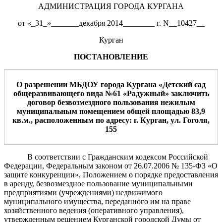
АДМИНИСТРАЦИЯ ГОРОДА КУРГАНА
от «_31_»_______декабря 2014________ г. N__10427__
Курган
ПОСТАНОВЛЕНИЕ
О разрешении МБ
Д
ОУ
города Кургана
«
Детский сад
общеразвивающего вида
№
6
1
«
Радужный
»
заключить
договор
безвозмездно
го
пользовани
я
н
ежилы
м
муниципальным
помещени
ем
общей
площадью
83,9
кв.м.
,
расположенн
ы
м
по
адресу:
г. Курган,
ул.
Гоголя,
155
В соответствии с Гражданским кодексом Российской
Федерации, Федеральным законом от 26.07.2006 № 135-ФЗ «О
защите конкуренции», Положением о порядке предоставления
в аренду, безвозмездное пользование муниципальными
предприятиями (учреждениями) недвижимого
муниципального имущества, переданного им на праве
хозяйственного ведения (оперативного управления),
утвержденным решением Курганской городской Думы от