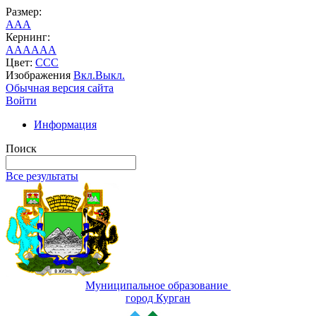
Размер:
A
A
A
Кернинг:
AA
AA
AA
Цвет:
C
C
C
Изображения
Вкл.
Выкл.
Обычная версия сайта
Войти
Информация
Поиск
Все результаты
Муниципальное образование
город Курган