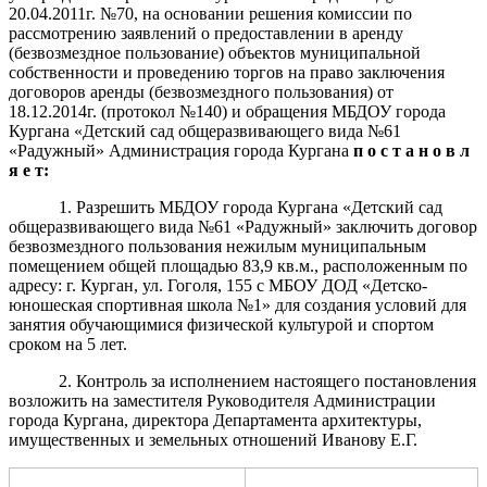
20.04.2011г. №70, на основании решения комиссии по
рассмотрению заявлений о предоставлении в аренду
(безвозмездное пользование) объектов муниципальной
собственности и проведению торгов на право заключения
договоров аренды (безвозмездного пользования) от
18.12.2014г. (протокол №140) и обращения МБДОУ города
Кургана «Детский сад общеразвивающего вида №61
«Радужный»
Администрация города Кургана
п о с т а н о в л
я е т:
1. Разрешить МБДОУ города Кургана «Детский сад
общеразвивающего вида №61 «Радужный»
заключить договор
безвозмездного пользования нежилым муниципальным
помещением общей площадью 83,9 кв.м., расположенным по
адресу: г. Курган, ул. Гоголя, 155 с МБОУ ДОД «Детско-
юношеская спортивная школа №1» для создания условий для
занятия обучающимися физической культурой и спортом
сроком на 5 лет.
2. Контроль за исполнением настоящего постановления
возложить на заместителя Руководителя Администрации
города Кургана, директора Департамента архитектуры,
имущественных и земельных отношений Иванову Е.Г.