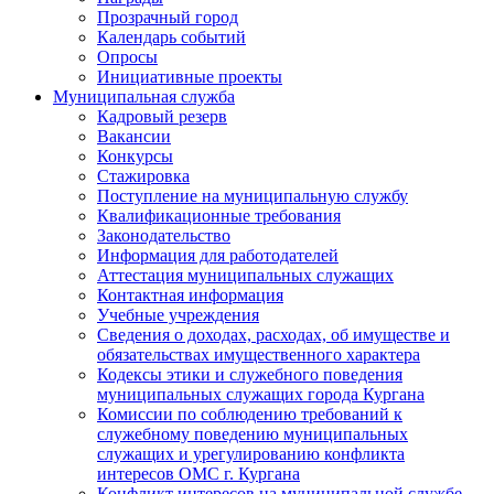
Прозрачный город
Календарь событий
Опросы
Инициативные проекты
Муниципальная служба
Кадровый резерв
Вакансии
Конкурсы
Стажировка
Поступление на муниципальную службу
Квалификационные требования
Законодательство
Информация для работодателей
Аттестация муниципальных служащих
Контактная информация
Учебные учреждения
Сведения о доходах, расходах, об имуществе и
обязательствах имущественного характера
Кодексы этики и служебного поведения
муниципальных служащих города Кургана
Комиссии по соблюдению требований к
служебному поведению муниципальных
служащих и урегулированию конфликта
интересов ОМС г. Кургана
Конфликт интересов на муниципальной службе