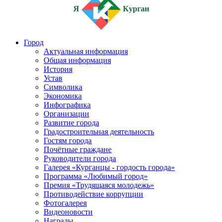
Я
Курган
Город
Актуальная информация
Общая информация
История
Устав
Символика
Экономика
Инфографика
Организации
Развитие города
Градостроительная деятельность
Гостям города
Почётные граждане
Руководители города
Галерея «Курганцы - гордость города»
Программа «Любимый город»
Премия «Трудящаяся молодежь»
Противодействие коррупции
Фотогалерея
Видеоновости
Награды