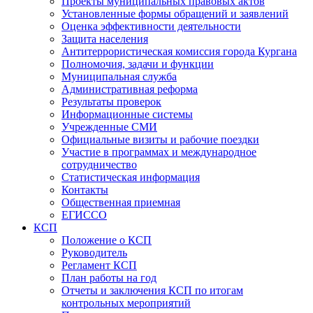
Проекты муниципальных правовых актов
Установленные формы обращений и заявлений
Оценка эффективности деятельности
Защита населения
Антитеррористическая комиссия города Кургана
Полномочия, задачи и функции
Муниципальная служба
Административная реформа
Результаты проверок
Информационные системы
Учрежденные СМИ
Официальные визиты и рабочие поездки
Участие в программах и международное
сотрудничество
Статистическая информация
Контакты
Общественная приемная
ЕГИССО
КСП
Положение о КСП
Руководитель
Регламент КСП
План работы на год
Отчеты и заключения КСП по итогам
контрольных мероприятий