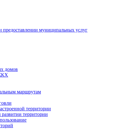
 предоставлении муниципальных услуг
ых домов
 ЖКХ
пальным маршрутам
говли
застроенной территории
м развитии территории
спользование
иторий