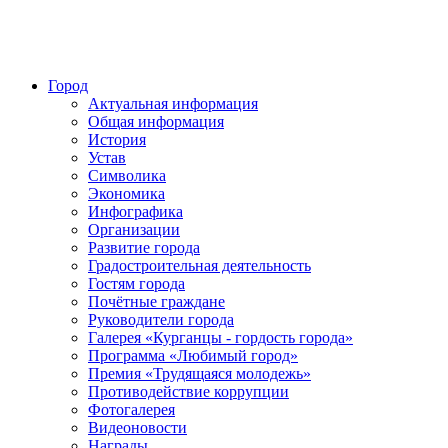
Город
Актуальная информация
Общая информация
История
Устав
Символика
Экономика
Инфографика
Организации
Развитие города
Градостроительная деятельность
Гостям города
Почётные граждане
Руководители города
Галерея «Курганцы - гордость города»
Программа «Любимый город»
Премия «Трудящаяся молодежь»
Противодействие коррупции
Фотогалерея
Видеоновости
Награды