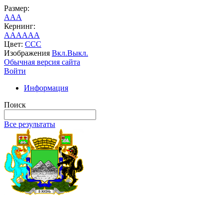
Размер:
A
A
A
Кернинг:
AA
AA
AA
Цвет:
C
C
C
Изображения
Вкл.
Выкл.
Обычная версия сайта
Войти
Информация
Поиск
Все результаты