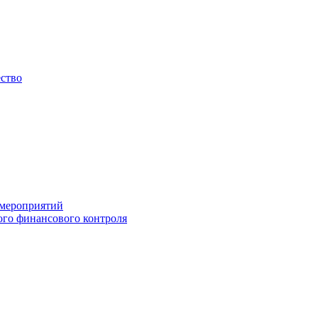
ество
 мероприятий
го финансового контроля