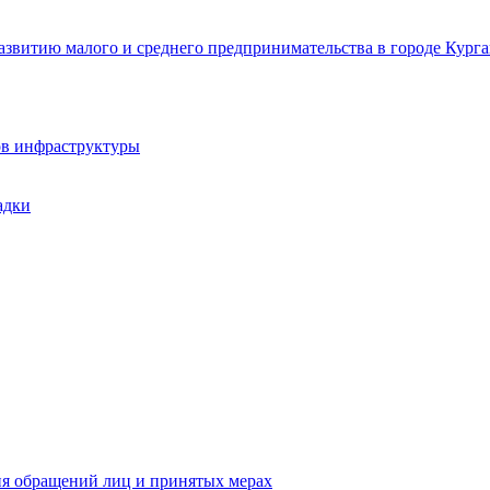
звитию малого и среднего предпринимательства в городе Курга
ов инфраструктуры
адки
ия обращений лиц и принятых мерах