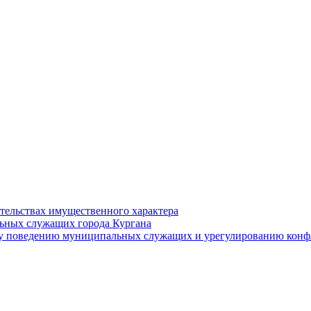
ательствах имущественного характера
ьных служащих города Кургана
у поведению муниципальных служащих и урегулированию конфл