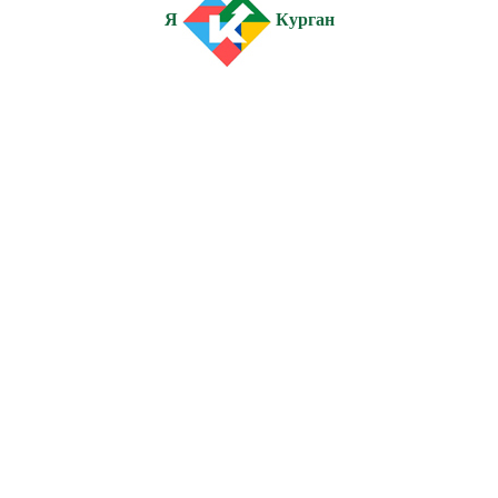
Я
Курган