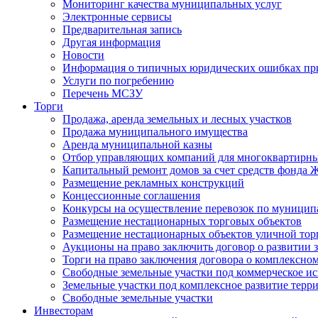
Мониторинг качества муниципальных услуг
Электронные сервисы
Предварительная запись
Другая информация
Новости
Информация о типичных юридических ошибках при
Услуги по погребению
Перечень МСЗУ
Торги
Продажа, аренда земельных и лесных участков
Продажа муниципального имущества
Аренда муниципальной казны
Отбор управляющих компаний для многоквартирн
Капитальный ремонт домов за счет средств фонда
Размещение рекламных конструкций
Концессионные соглашения
Конкурсы на осуществление перевозок по муници
Размещение нестационарных торговых объектов
Размещение нестационарных объектов уличной тор
Аукционы на право заключить договор о развитии 
Торги на право заключения договора о комплексно
Свободные земельные участки под коммерческое и
Земельные участки под комплексное развитие терр
Свободные земельные участки
Инвесторам