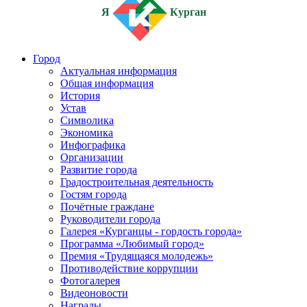
Я
Курган
Город
Актуальная информация
Общая информация
История
Устав
Символика
Экономика
Инфографика
Организации
Развитие города
Градостроительная деятельность
Гостям города
Почётные граждане
Руководители города
Галерея «Курганцы - гордость города»
Программа «Любимый город»
Премия «Трудящаяся молодежь»
Противодействие коррупции
Фотогалерея
Видеоновости
Награды