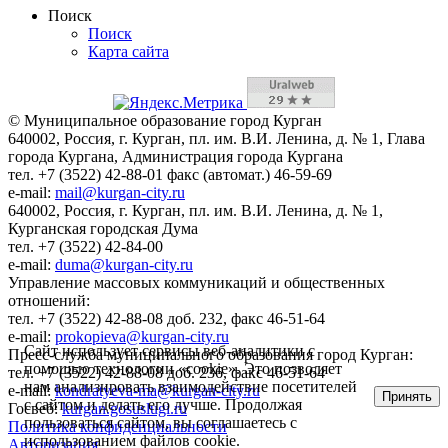
Поиск
Поиск
Карта сайта
© Муниципальное образование город Курган
640002, Россия, г. Курган, пл. им. В.И. Ленина, д. № 1, Глава
города Кургана, Администрация города Кургана
тел. +7 (3522) 42-88-01 факс (автомат.) 46-59-69
e-mail:
mail@kurgan-city.ru
640002, Россия, г. Курган, пл. им. В.И. Ленина, д. № 1,
Курганская городская Дума
тел. +7 (3522) 42-84-00
e-mail:
duma@kurgan-city.ru
Управление массовых коммуникаций и общественных
отношений:
тел. +7 (3522) 42-88-08 доб. 232, факс 46-51-64
e-mail:
prokopieva@kurgan-city.ru
Сайт использует сервисы веб-аналитики с
Пресс-служба муниципального образования город Курган:
помощью технологии «cookie». Это позволяет
тел. +7 (3522) 42-88-08 доб. 236, факс 46-51-64
нам анализировать взаимодействие посетителей
e-mail:
kondratyeva-ma@kurgan-city.ru
Принять
с сайтом и делать его лучше. Продолжая
Госвеб:
kurgan.gosuslugi.ru
пользоваться сайтом, вы соглашаетесь с
Политика конфиденциальности
использованием файлов cookie.
Авторизация