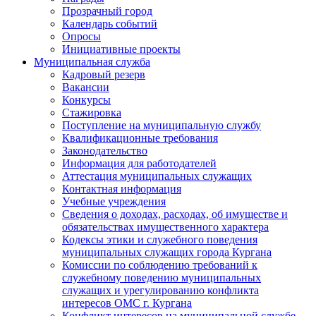
Прозрачный город
Календарь событий
Опросы
Инициативные проекты
Муниципальная служба
Кадровый резерв
Вакансии
Конкурсы
Стажировка
Поступление на муниципальную службу
Квалификационные требования
Законодательство
Информация для работодателей
Аттестация муниципальных служащих
Контактная информация
Учебные учреждения
Сведения о доходах, расходах, об имуществе и
обязательствах имущественного характера
Кодексы этики и служебного поведения
муниципальных служащих города Кургана
Комиссии по соблюдению требований к
служебному поведению муниципальных
служащих и урегулированию конфликта
интересов ОМС г. Кургана
Конфликт интересов на муниципальной службе