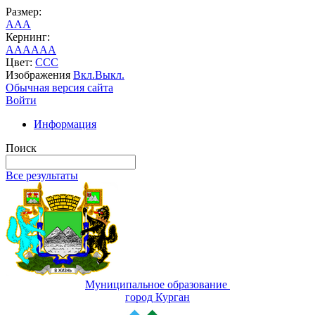
Размер:
A
A
A
Кернинг:
AA
AA
AA
Цвет:
C
C
C
Изображения
Вкл.
Выкл.
Обычная версия сайта
Войти
Информация
Поиск
Все результаты
Муниципальное образование
город Курган