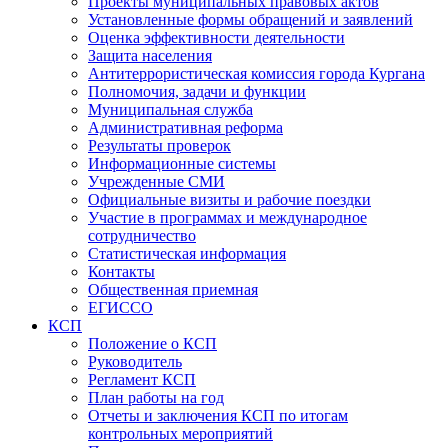
Проекты муниципальных правовых актов
Установленные формы обращений и заявлений
Оценка эффективности деятельности
Защита населения
Антитеррористическая комиссия города Кургана
Полномочия, задачи и функции
Муниципальная служба
Административная реформа
Результаты проверок
Информационные системы
Учрежденные СМИ
Официальные визиты и рабочие поездки
Участие в программах и международное
сотрудничество
Статистическая информация
Контакты
Общественная приемная
ЕГИССО
КСП
Положение о КСП
Руководитель
Регламент КСП
План работы на год
Отчеты и заключения КСП по итогам
контрольных мероприятий