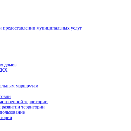
 предоставлении муниципальных услуг
ых домов
 ЖКХ
пальным маршрутам
говли
застроенной территории
м развитии территории
спользование
иторий