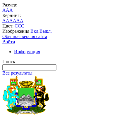
Размер:
A
A
A
Кернинг:
AA
AA
AA
Цвет:
C
C
C
Изображения
Вкл.
Выкл.
Обычная версия сайта
Войти
Информация
Поиск
Все результаты