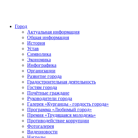
Город
Актуальная информация
Общая информация
История
Устав
Символика
Экономика
Инфографика
Организации
Развитие города
Градостроительная деятельность
Гостям города
Почётные граждане
Руководители города
Галерея «Курганцы - гордость города»
Программа «Любимый город»
Премия «Трудящаяся молодежь»
Противодействие коррупции
Фотогалерея
Видеоновости
Награды