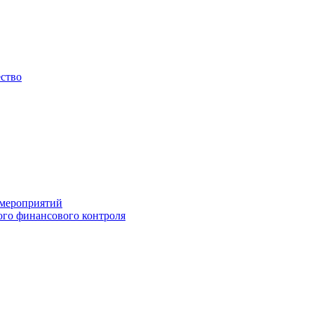
ество
 мероприятий
го финансового контроля