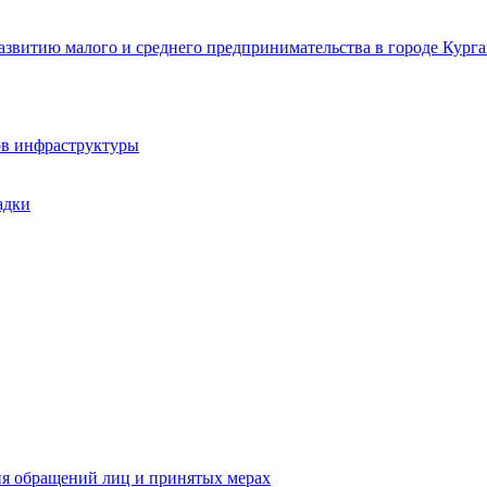
звитию малого и среднего предпринимательства в городе Курга
ов инфраструктуры
адки
ия обращений лиц и принятых мерах