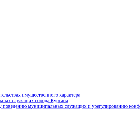
ательствах имущественного характера
ьных служащих города Кургана
у поведению муниципальных служащих и урегулированию конфл