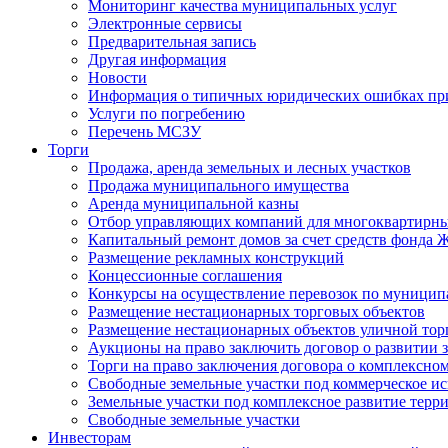
Мониторинг качества муниципальных услуг
Электронные сервисы
Предварительная запись
Другая информация
Новости
Информация о типичных юридических ошибках при
Услуги по погребению
Перечень МСЗУ
Торги
Продажа, аренда земельных и лесных участков
Продажа муниципального имущества
Аренда муниципальной казны
Отбор управляющих компаний для многоквартирн
Капитальный ремонт домов за счет средств фонда
Размещение рекламных конструкций
Концессионные соглашения
Конкурсы на осуществление перевозок по муници
Размещение нестационарных торговых объектов
Размещение нестационарных объектов уличной тор
Аукционы на право заключить договор о развитии 
Торги на право заключения договора о комплексно
Свободные земельные участки под коммерческое и
Земельные участки под комплексное развитие терр
Свободные земельные участки
Инвесторам