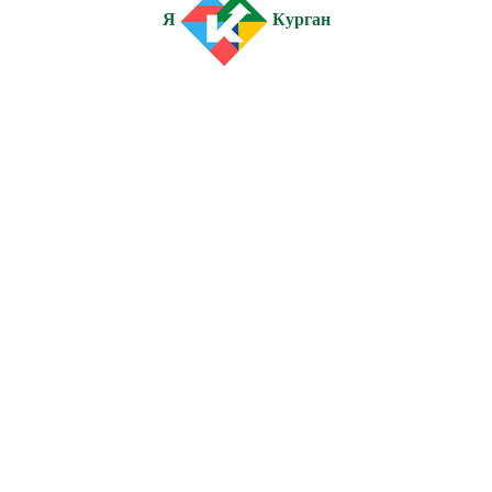
Я
Курган