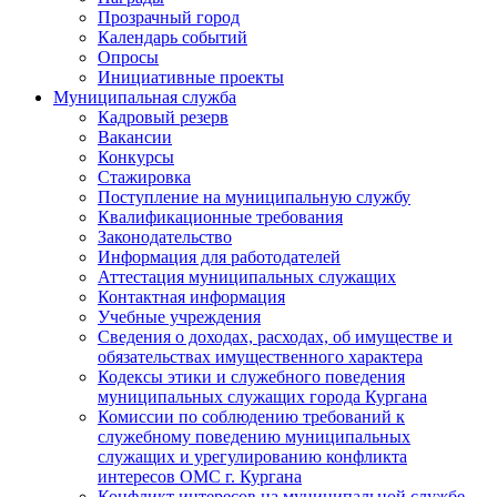
Прозрачный город
Календарь событий
Опросы
Инициативные проекты
Муниципальная служба
Кадровый резерв
Вакансии
Конкурсы
Стажировка
Поступление на муниципальную службу
Квалификационные требования
Законодательство
Информация для работодателей
Аттестация муниципальных служащих
Контактная информация
Учебные учреждения
Сведения о доходах, расходах, об имуществе и
обязательствах имущественного характера
Кодексы этики и служебного поведения
муниципальных служащих города Кургана
Комиссии по соблюдению требований к
служебному поведению муниципальных
служащих и урегулированию конфликта
интересов ОМС г. Кургана
Конфликт интересов на муниципальной службе