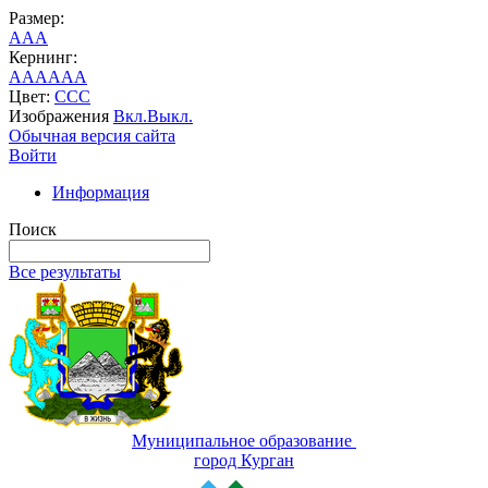
Размер:
A
A
A
Кернинг:
AA
AA
AA
Цвет:
C
C
C
Изображения
Вкл.
Выкл.
Обычная версия сайта
Войти
Информация
Поиск
Все результаты
Муниципальное образование
город Курган