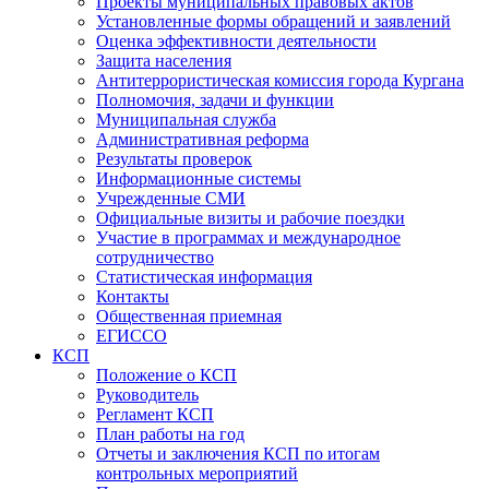
Проекты муниципальных правовых актов
Установленные формы обращений и заявлений
Оценка эффективности деятельности
Защита населения
Антитеррористическая комиссия города Кургана
Полномочия, задачи и функции
Муниципальная служба
Административная реформа
Результаты проверок
Информационные системы
Учрежденные СМИ
Официальные визиты и рабочие поездки
Участие в программах и международное
сотрудничество
Статистическая информация
Контакты
Общественная приемная
ЕГИССО
КСП
Положение о КСП
Руководитель
Регламент КСП
План работы на год
Отчеты и заключения КСП по итогам
контрольных мероприятий