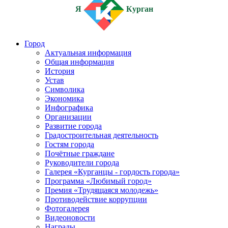
Я
Курган
Город
Актуальная информация
Общая информация
История
Устав
Символика
Экономика
Инфографика
Организации
Развитие города
Градостроительная деятельность
Гостям города
Почётные граждане
Руководители города
Галерея «Курганцы - гордость города»
Программа «Любимый город»
Премия «Трудящаяся молодежь»
Противодействие коррупции
Фотогалерея
Видеоновости
Награды