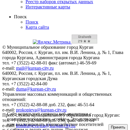
Реестр наборов открытых данных
Интерактивные карты
Поиск
Поиск
Карта сайта
© Муниципальное образование город Курган
640002, Россия, г. Курган, пл. им. В.И. Ленина, д. № 1, Глава
города Кургана, Администрация города Кургана
тел. +7 (3522) 42-88-01 факс (автомат.) 46-59-69
e-mail:
mail@kurgan-city.ru
640002, Россия, г. Курган, пл. им. В.И. Ленина, д. № 1,
Курганская городская Дума
тел. +7 (3522) 42-84-00
e-mail:
duma@kurgan-city.ru
Управление массовых коммуникаций и общественных
отношений:
тел. +7 (3522) 42-88-08 доб. 232, факс 46-51-64
e-mail:
prokopieva@kurgan-city.ru
Сайт использует сервисы веб-аналитики с
Пресс-служба муниципального образования город Курган:
помощью технологии «cookie». Это позволяет
тел. +7 (3522) 42-88-08 доб. 236, факс 46-51-64
нам анализировать взаимодействие посетителей
e-mail:
kondratyeva-ma@kurgan-city.ru
Принять
с сайтом и делать его лучше. Продолжая