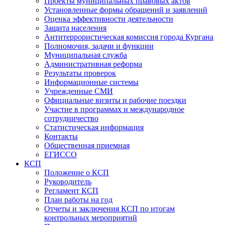
Проекты муниципальных правовых актов
Установленные формы обращений и заявлений
Оценка эффективности деятельности
Защита населения
Антитеррористическая комиссия города Кургана
Полномочия, задачи и функции
Муниципальная служба
Административная реформа
Результаты проверок
Информационные системы
Учрежденные СМИ
Официальные визиты и рабочие поездки
Участие в программах и международное
сотрудничество
Статистическая информация
Контакты
Общественная приемная
ЕГИССО
КСП
Положение о КСП
Руководитель
Регламент КСП
План работы на год
Отчеты и заключения КСП по итогам
контрольных мероприятий