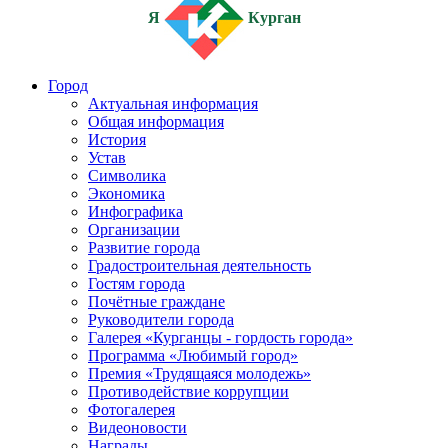
Я
Курган
Город
Актуальная информация
Общая информация
История
Устав
Символика
Экономика
Инфографика
Организации
Развитие города
Градостроительная деятельность
Гостям города
Почётные граждане
Руководители города
Галерея «Курганцы - гордость города»
Программа «Любимый город»
Премия «Трудящаяся молодежь»
Противодействие коррупции
Фотогалерея
Видеоновости
Награды