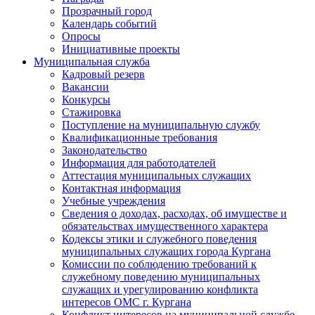
Прозрачный город
Календарь событий
Опросы
Инициативные проекты
Муниципальная служба
Кадровый резерв
Вакансии
Конкурсы
Стажировка
Поступление на муниципальную службу
Квалификационные требования
Законодательство
Информация для работодателей
Аттестация муниципальных служащих
Контактная информация
Учебные учреждения
Сведения о доходах, расходах, об имуществе и
обязательствах имущественного характера
Кодексы этики и служебного поведения
муниципальных служащих города Кургана
Комиссии по соблюдению требований к
служебному поведению муниципальных
служащих и урегулированию конфликта
интересов ОМС г. Кургана
Конфликт интересов на муниципальной службе