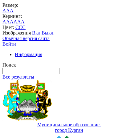
Размер:
A
A
A
Кернинг:
AA
AA
AA
Цвет:
C
C
C
Изображения
Вкл.
Выкл.
Обычная версия сайта
Войти
Информация
Поиск
Все результаты
Муниципальное образование
город Курган