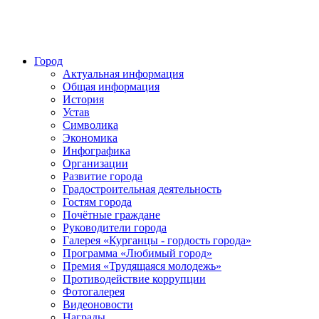
Город
Актуальная информация
Общая информация
История
Устав
Символика
Экономика
Инфографика
Организации
Развитие города
Градостроительная деятельность
Гостям города
Почётные граждане
Руководители города
Галерея «Курганцы - гордость города»
Программа «Любимый город»
Премия «Трудящаяся молодежь»
Противодействие коррупции
Фотогалерея
Видеоновости
Награды