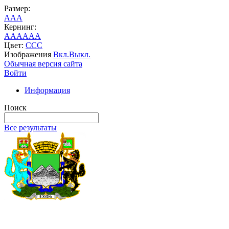
Размер:
A
A
A
Кернинг:
AA
AA
AA
Цвет:
C
C
C
Изображения
Вкл.
Выкл.
Обычная версия сайта
Войти
Информация
Поиск
Все результаты