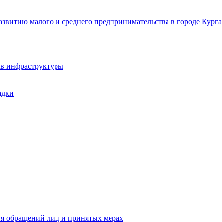
звитию малого и среднего предпринимательства в городе Курга
ов инфраструктуры
адки
ия обращений лиц и принятых мерах