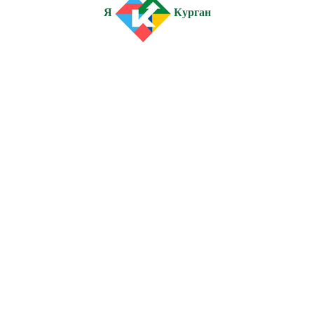
Я
Курган