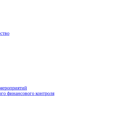
ество
 мероприятий
го финансового контроля