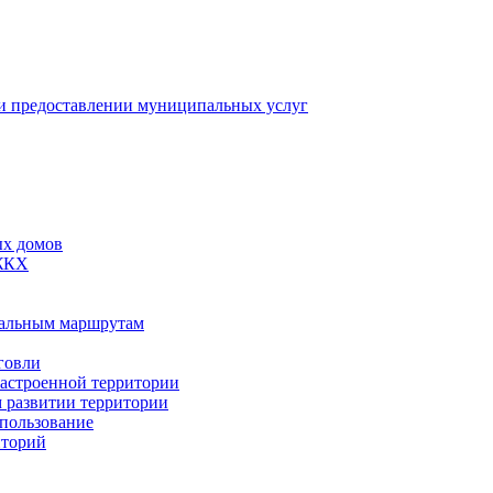
 предоставлении муниципальных услуг
ых домов
 ЖКХ
пальным маршрутам
говли
застроенной территории
м развитии территории
спользование
иторий