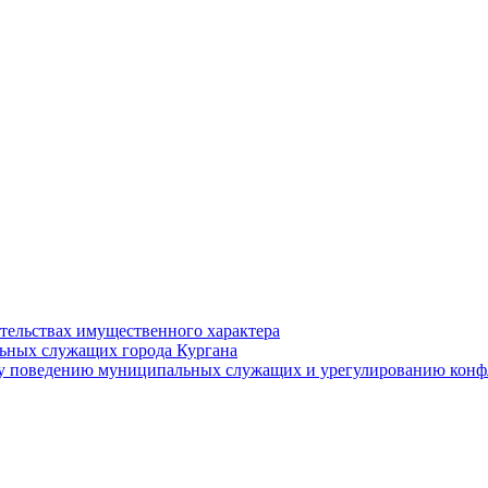
ательствах имущественного характера
ьных служащих города Кургана
у поведению муниципальных служащих и урегулированию конфл