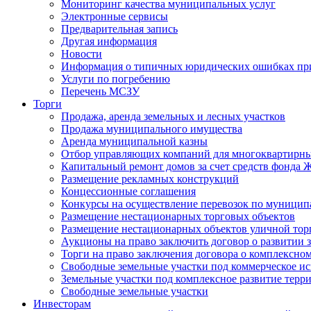
Мониторинг качества муниципальных услуг
Электронные сервисы
Предварительная запись
Другая информация
Новости
Информация о типичных юридических ошибках при
Услуги по погребению
Перечень МСЗУ
Торги
Продажа, аренда земельных и лесных участков
Продажа муниципального имущества
Аренда муниципальной казны
Отбор управляющих компаний для многоквартирн
Капитальный ремонт домов за счет средств фонда
Размещение рекламных конструкций
Концессионные соглашения
Конкурсы на осуществление перевозок по муници
Размещение нестационарных торговых объектов
Размещение нестационарных объектов уличной тор
Аукционы на право заключить договор о развитии 
Торги на право заключения договора о комплексно
Свободные земельные участки под коммерческое и
Земельные участки под комплексное развитие терр
Свободные земельные участки
Инвесторам