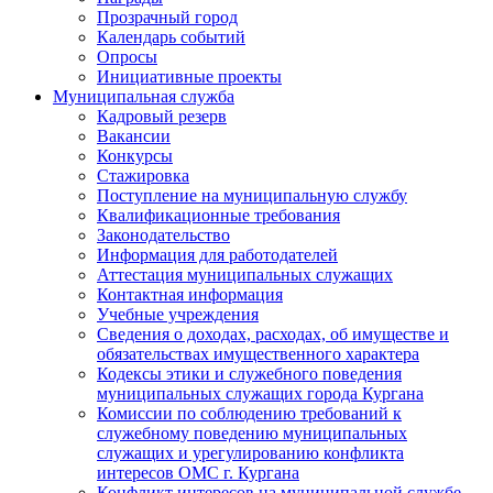
Прозрачный город
Календарь событий
Опросы
Инициативные проекты
Муниципальная служба
Кадровый резерв
Вакансии
Конкурсы
Стажировка
Поступление на муниципальную службу
Квалификационные требования
Законодательство
Информация для работодателей
Аттестация муниципальных служащих
Контактная информация
Учебные учреждения
Сведения о доходах, расходах, об имуществе и
обязательствах имущественного характера
Кодексы этики и служебного поведения
муниципальных служащих города Кургана
Комиссии по соблюдению требований к
служебному поведению муниципальных
служащих и урегулированию конфликта
интересов ОМС г. Кургана
Конфликт интересов на муниципальной службе