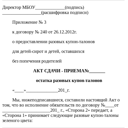
Директор МБОУ_____________(подпись)
_________________(расшифровка подписи)
Приложение № 3
к договору № 240 от 26.12.2012г.
о предоставлении разовых купон-талонов
для детей-сирот и детей, оставшихся
без попечения родителей
АКТ СДАЧИ - ПРИЕМА№_______
остатка разовых купон-талонов
«____»______________201_г.
Мы, нижеподписавшиеся, составили настоящий Акт о
том, что во исполнение обязательств по договору №____от
_____________________201_ г., «Сторона 2» передает, а
«Сторона 1» принимает следующие разовые купон-талоны
зеленого цвета: