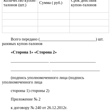
Количество купон-
Срок действия
Сумма ( руб.)
талонов (шт.)
купон-талонов
Всего передано (____________________________) шт.
разовых купон-талонов
«Сторона 1» «Сторона 2»
___________________ _______________________
____________________ ________________________
(подпись уполномоченного лица (подпись
уполномоченного лица
стороны 1) стороны 2)
Приложение № 2
к договору № 240 от 26.12.2012г.