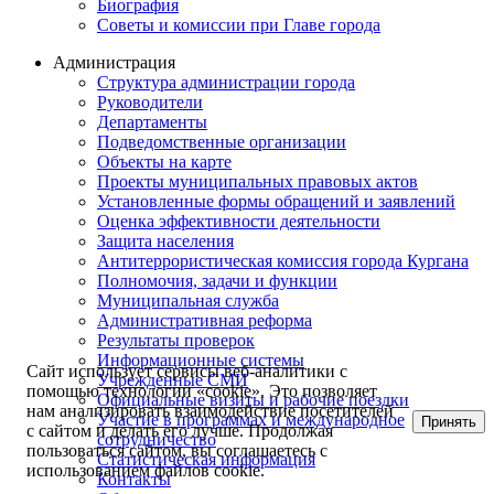
Биография
Советы и комиссии при Главе города
Администрация
Структура администрации города
Руководители
Департаменты
Подведомственные организации
Объекты на карте
Проекты муниципальных правовых актов
Установленные формы обращений и заявлений
Оценка эффективности деятельности
Защита населения
Антитеррористическая комиссия города Кургана
Полномочия, задачи и функции
Муниципальная служба
Административная реформа
Результаты проверок
Информационные системы
Сайт использует сервисы веб-аналитики с
Учрежденные СМИ
помощью технологии «cookie». Это позволяет
Официальные визиты и рабочие поездки
нам анализировать взаимодействие посетителей
Участие в программах и международное
Принять
с сайтом и делать его лучше. Продолжая
сотрудничество
пользоваться сайтом, вы соглашаетесь с
Статистическая информация
использованием файлов cookie.
Контакты