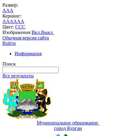
Размер:
A
A
A
Кернинг:
AA
AA
AA
Цвет:
C
C
C
Изображения
Вкл.
Выкл.
Обычная версия сайта
Войти
Информация
Поиск
Все результаты
Муниципальное образование
город Курган