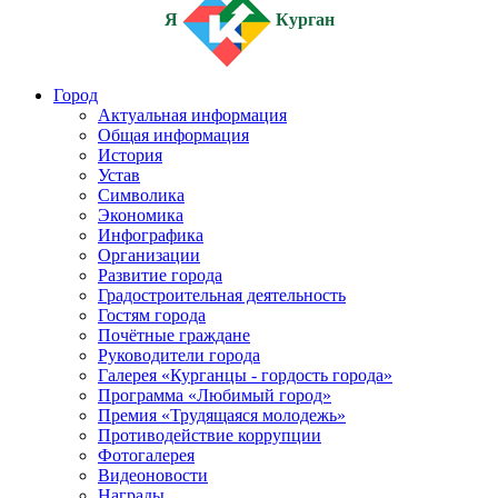
Я
Курган
Город
Актуальная информация
Общая информация
История
Устав
Символика
Экономика
Инфографика
Организации
Развитие города
Градостроительная деятельность
Гостям города
Почётные граждане
Руководители города
Галерея «Курганцы - гордость города»
Программа «Любимый город»
Премия «Трудящаяся молодежь»
Противодействие коррупции
Фотогалерея
Видеоновости
Награды