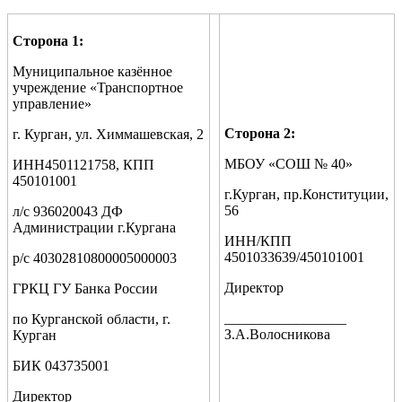
Сторона 1:
Муниципальное казённое
учреждение «Транспортное
управление»
Сторона 2:
г. Курган, ул. Химмашевская, 2
МБОУ «СОШ № 40»
ИНН4501121758, КПП
450101001
г.Курган, пр.Конституции,
56
л/с 936020043 ДФ
Администрации г.Кургана
ИНН/КПП
4501033639/450101001
р/с 40302810800005000003
Директор
ГРКЦ ГУ Банка России
_________________
по Курганской области, г.
З.А.Волосникова
Курган
БИК 043735001
Директор