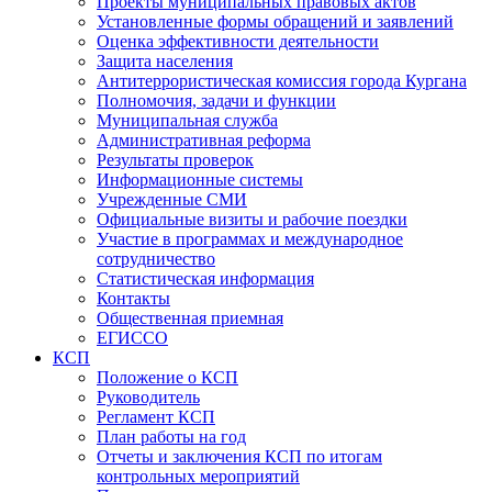
Проекты муниципальных правовых актов
Установленные формы обращений и заявлений
Оценка эффективности деятельности
Защита населения
Антитеррористическая комиссия города Кургана
Полномочия, задачи и функции
Муниципальная служба
Административная реформа
Результаты проверок
Информационные системы
Учрежденные СМИ
Официальные визиты и рабочие поездки
Участие в программах и международное
сотрудничество
Статистическая информация
Контакты
Общественная приемная
ЕГИССО
КСП
Положение о КСП
Руководитель
Регламент КСП
План работы на год
Отчеты и заключения КСП по итогам
контрольных мероприятий