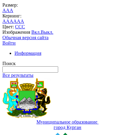
Размер:
A
A
A
Кернинг:
AA
AA
AA
Цвет:
C
C
C
Изображения
Вкл.
Выкл.
Обычная версия сайта
Войти
Информация
Поиск
Все результаты
Муниципальное образование
город Курган