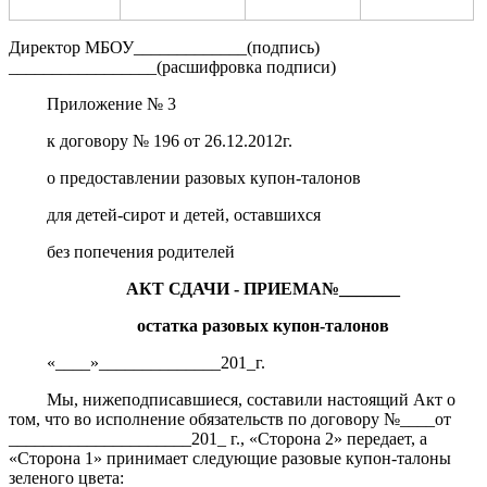
Директор МБОУ_____________(подпись)
_________________(расшифровка подписи)
Приложение № 3
к договору № 196 от 26.12.2012г.
о предоставлении разовых купон-талонов
для детей-сирот и детей, оставшихся
без попечения родителей
АКТ СДАЧИ - ПРИЕМА№_______
остатка разовых купон-талонов
«____»______________201_г.
Мы, нижеподписавшиеся, составили настоящий Акт о
том, что во исполнение обязательств по договору №____от
_____________________201_ г., «Сторона 2» передает, а
«Сторона 1» принимает следующие разовые купон-талоны
зеленого цвета: