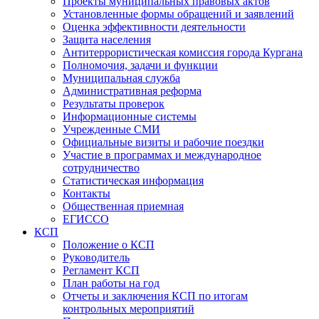
Проекты муниципальных правовых актов
Установленные формы обращений и заявлений
Оценка эффективности деятельности
Защита населения
Антитеррористическая комиссия города Кургана
Полномочия, задачи и функции
Муниципальная служба
Административная реформа
Результаты проверок
Информационные системы
Учрежденные СМИ
Официальные визиты и рабочие поездки
Участие в программах и международное
сотрудничество
Статистическая информация
Контакты
Общественная приемная
ЕГИССО
КСП
Положение о КСП
Руководитель
Регламент КСП
План работы на год
Отчеты и заключения КСП по итогам
контрольных мероприятий