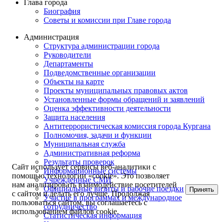
Глава города
Биография
Советы и комиссии при Главе города
Администрация
Структура администрации города
Руководители
Департаменты
Подведомственные организации
Объекты на карте
Проекты муниципальных правовых актов
Установленные формы обращений и заявлений
Оценка эффективности деятельности
Защита населения
Антитеррористическая комиссия города Кургана
Полномочия, задачи и функции
Муниципальная служба
Административная реформа
Результаты проверок
Сайт использует сервисы веб-аналитики с
Информационные системы
помощью технологии «cookie». Это позволяет
Учрежденные СМИ
нам анализировать взаимодействие посетителей
Официальные визиты и рабочие поездки
Принять
с сайтом и делать его лучше. Продолжая
Участие в программах и международное
пользоваться сайтом, вы соглашаетесь с
сотрудничество
использованием файлов cookie.
Статистическая информация