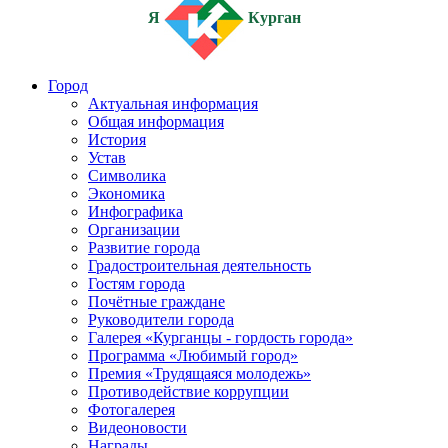
Я
Курган
Город
Актуальная информация
Общая информация
История
Устав
Символика
Экономика
Инфографика
Организации
Развитие города
Градостроительная деятельность
Гостям города
Почётные граждане
Руководители города
Галерея «Курганцы - гордость города»
Программа «Любимый город»
Премия «Трудящаяся молодежь»
Противодействие коррупции
Фотогалерея
Видеоновости
Награды