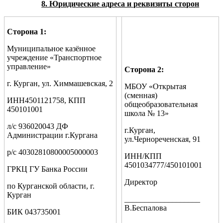
8. Юридические адреса и реквизиты сторон
Сторона 1:
Муниципальное казённое
учреждение «Транспортное
управление»
Сторона 2:
г. Курган, ул. Химмашевская, 2
МБОУ «Открытая
(сменная)
ИНН4501121758, КПП
общеобразовательная
450101001
школа № 13»
л/с 936020043 ДФ
г.Курган,
Администрации г.Кургана
ул.Чернореченская, 91
р/с 40302810800005000003
ИНН/КПП
4501034777/450101001
ГРКЦ ГУ Банка России
Директор
по Курганской области, г.
Курган
___________________
В.Беспалова
БИК 043735001