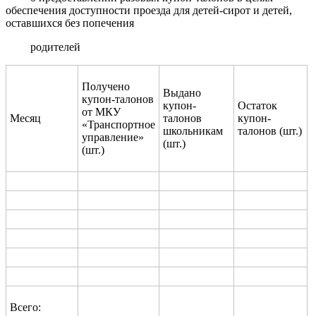
обеспечения доступности проезда для детей-сирот и детей,
оставшихся без попечения
родителей
Получено
Выдано
купон-талонов
купон-
Остаток
от МКУ
Месяц
талонов
купон-
«Транспортное
школьникам
талонов (шт.)
управление»
(шт.)
(шт.)
Всего: