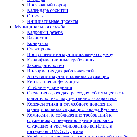
Прозрачный город
Календарь событий
Опросы
Инициативные проекты
Муниципальная служба
Кадровый резерв
Вакансии
Конкурсы
Стажировка
Поступление на муниципальную службу
Квалификационные требования
Законодательство
Информация для работодателей
Аттестация муниципальных служащих
Контактная информация
Учебные учреждения
Сведения о доходах, расходах, об имуществе и
обязательствах имущественного характера
Кодексы этики и служебного поведения
муниципальных служащих города Кургана
Комиссии по соблюдению требований к
служебному поведению муниципальных
служащих и урегулированию конфликта
интересов ОМС г. Кургана
Конфликт интересов на муниципальной службе