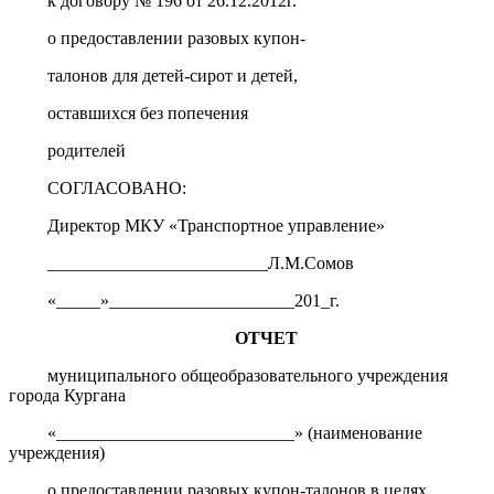
к договору № 196 от 26.12.2012г.
о предоставлении разовых купон-
талонов для детей-сирот и детей,
оставшихся без попечения
родителей
СОГЛАСОВАНО:
Директор МКУ «Транспортное управление»
_________________________Л.М.Сомов
«_____»_____________________201_г.
ОТЧЕТ
муниципального общеобразовательного учреждения
города Кургана
«___________________________» (наименование
учреждения)
о предоставлении разовых купон-талонов в целях