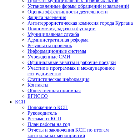
Проекты муниципальных правовых актов
Установленные формы обращений и заявлений
Оценка эффективности деятельности
Защита населения
Антитеррористическая комиссия города Кургана
Полномочия, задачи и функции
Муниципальная служба
Административная реформа
Результаты проверок
Информационные системы
Учрежденные СМИ
Официальные визиты и рабочие поездки
Участие в программах и международное
сотрудничество
Статистическая информация
Контакты
Общественная приемная
ЕГИССО
КСП
Положение о КСП
Руководитель
Регламент КСП
План работы на год
Отчеты и заключения КСП по итогам
контрольных мероприятий