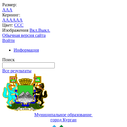
Размер:
A
A
A
Кернинг:
AA
AA
AA
Цвет:
C
C
C
Изображения
Вкл.
Выкл.
Обычная версия сайта
Войти
Информация
Поиск
Все результаты
Муниципальное образование
город Курган