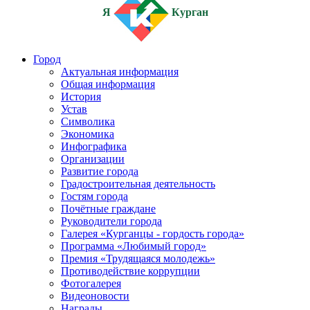
Я
Курган
Город
Актуальная информация
Общая информация
История
Устав
Символика
Экономика
Инфографика
Организации
Развитие города
Градостроительная деятельность
Гостям города
Почётные граждане
Руководители города
Галерея «Курганцы - гордость города»
Программа «Любимый город»
Премия «Трудящаяся молодежь»
Противодействие коррупции
Фотогалерея
Видеоновости
Награды