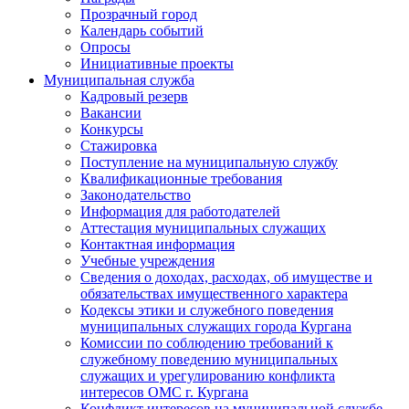
Прозрачный город
Календарь событий
Опросы
Инициативные проекты
Муниципальная служба
Кадровый резерв
Вакансии
Конкурсы
Стажировка
Поступление на муниципальную службу
Квалификационные требования
Законодательство
Информация для работодателей
Аттестация муниципальных служащих
Контактная информация
Учебные учреждения
Сведения о доходах, расходах, об имуществе и
обязательствах имущественного характера
Кодексы этики и служебного поведения
муниципальных служащих города Кургана
Комиссии по соблюдению требований к
служебному поведению муниципальных
служащих и урегулированию конфликта
интересов ОМС г. Кургана
Конфликт интересов на муниципальной службе