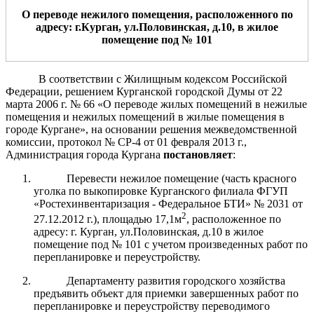
О переводе нежил
ого
помещени
я
, расположенн
ого
по
адресу: г.Курган, ул.
Половинская
, д.
10
,
в жилое
помещение под №
10
1
В соответствии с Жилищным кодексом Российской
Федерации, решением Курганской городской Думы от 22
марта 2006 г. № 66 «О переводе жилых помещений в нежилые
помещения и нежилых помещений в жилые помещения в
городе Кургане», на основании решения межведомственной
комиссии, протокол № СР-4 от 01 февраля 2013 г.,
Администрация города Кургана
постановляет
:
Перевести нежилое помещение (часть красного
уголка по выкопировке Курганского филиала ФГУП
«Ростехинвентаризация - Федеральное БТИ» № 2031 от
2
27.12.2012 г.), площадью 17,1м
, расположенное по
адресу: г. Курган, ул.Половинская, д.10 в жилое
помещение под № 101 с учетом произведенных работ по
перепланировке и переустройству.
Департаменту развития городского хозяйства
предъявить объект для приемки завершенных работ по
перепланировке и переустройству переводимого