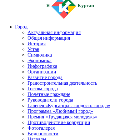
Я
Курган
Город
Актуальная информация
Общая информация
История
Устав
Символика
Экономика
Инфографика
Организации
Развитие города
Градостроительная деятельность
Гостям города
Почётные граждане
Руководители города
Галерея «Курганцы - гордость города»
Программа «Любимый город»
Премия «Трудящаяся молодежь»
Противодействие коррупции
Фотогалерея
Видеоновости
Награды