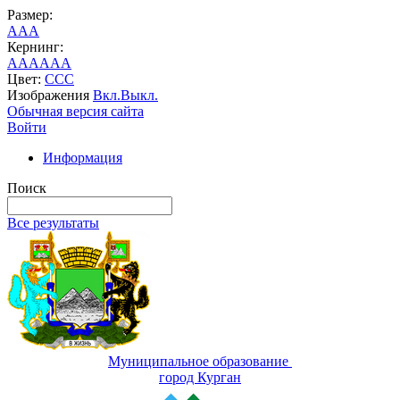
Размер:
A
A
A
Кернинг:
AA
AA
AA
Цвет:
C
C
C
Изображения
Вкл.
Выкл.
Обычная версия сайта
Войти
Информация
Поиск
Все результаты
Муниципальное образование
город Курган