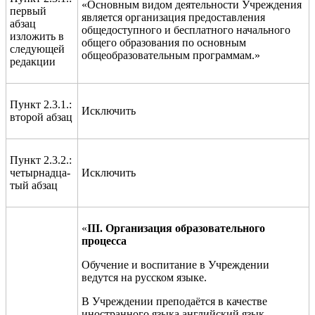
«Основным видом деятельности Учреждения
первый
является организация предоставления
абзац
общедоступного и бесплатного начального
изложить в
общего образования по основным
следующей
общеобразовательным программам.»
редакции
Пункт 2.3.1.:
Исключить
второй абзац
Пункт 2.3.2.:
четырнадца-
Исключить
тый абзац
«
III
. Организация образовательного
процесса
Обучение и воспитание в Учреждении
ведутся на русском языке.
В Учреждении преподаё
тся в качестве
иностранн
ого
язык
а
английский
язык
.