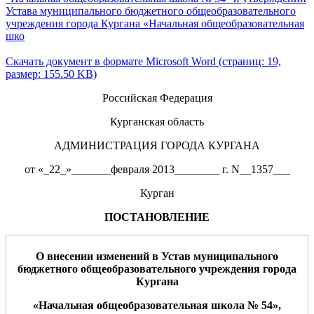
Устава муниципального бюджетного общеобразовательного
учреждения города Кургана «Начальная общеобразовательная
шко
Скачать документ в формате Microsoft Word (страниц: 19,
размер: 155.50 KB)
Российская Федерация
Курганская область
АДМИНИСТРАЦИЯ ГОРОДА КУРГАНА
от «_22_»_______февраля 2013________ г. N__1357___
Курган
ПОСТАНОВЛЕНИЕ
О
внесе
нии изменений в Устав
му
ниципального
бюджетного
о
бщео
бразовательного учреждения
города
Кургана
«
Начальна
я
о
бщеобразо
в
ательная школа №
5
4
»
,