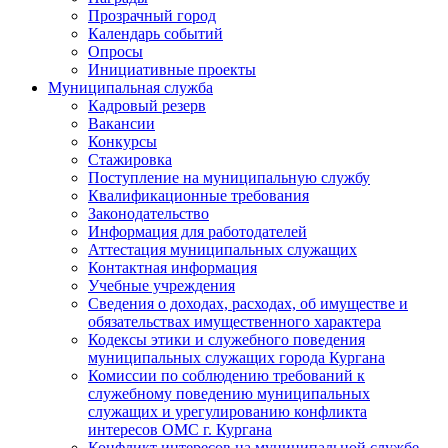
Прозрачный город
Календарь событий
Опросы
Инициативные проекты
Муниципальная служба
Кадровый резерв
Вакансии
Конкурсы
Стажировка
Поступление на муниципальную службу
Квалификационные требования
Законодательство
Информация для работодателей
Аттестация муниципальных служащих
Контактная информация
Учебные учреждения
Сведения о доходах, расходах, об имуществе и
обязательствах имущественного характера
Кодексы этики и служебного поведения
муниципальных служащих города Кургана
Комиссии по соблюдению требований к
служебному поведению муниципальных
служащих и урегулированию конфликта
интересов ОМС г. Кургана
Конфликт интересов на муниципальной службе