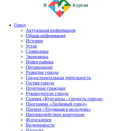
Я
Курган
Город
Актуальная информация
Общая информация
История
Устав
Символика
Экономика
Инфографика
Организации
Развитие города
Градостроительная деятельность
Гостям города
Почётные граждане
Руководители города
Галерея «Курганцы - гордость города»
Программа «Любимый город»
Премия «Трудящаяся молодежь»
Противодействие коррупции
Фотогалерея
Видеоновости
Награды