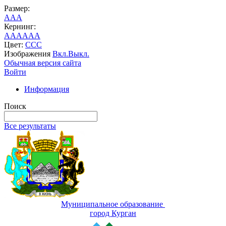
Размер:
A
A
A
Кернинг:
AA
AA
AA
Цвет:
C
C
C
Изображения
Вкл.
Выкл.
Обычная версия сайта
Войти
Информация
Поиск
Все результаты
Муниципальное образование
город Курган