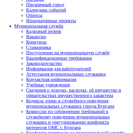
Прозрачный город
Календарь событий
Опросы
Инициативные проекты
Муниципальная служба
Кадровый резерв
Вакансии
Конкурсы
Стажировка
Поступление на муниципальную службу
Квалификационные требования
Законодательство
Информация для работодателей
Аттестация муниципальных служащих
Контактная информация
Учебные учреждения
Сведения о доходах, расходах, об имуществе и
обязательствах имущественного характера
Кодексы этики и служебного поведения
муниципальных служащих города Кургана
Комиссии по соблюдению требований к
служебному поведению муниципальных
служащих и урегулированию конфликта
интересов ОМС г. Кургана
Конфликт интересов на муниципальной службе