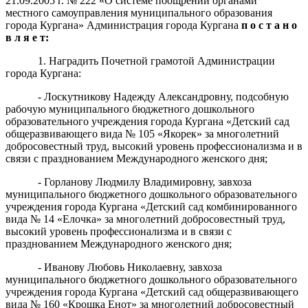
21.09.2005 г. № 222 «О системе поощрений органами
местного самоуправления муниципального образования
города Кургана» Администрация города Кургана
п о с т а н о
в л я е т:
1. Наградить Почетной грамотой Администрации
города Кургана:
- Лоскутникову Надежду Александровну, подсобную
рабочую муниципального бюджетного дошкольного
образовательного учреждения города Кургана «Детский сад
общеразвивающего вида № 105 «Якорек» за многолетний
добросовестный труд, высокий уровень профессионализма и в
связи с празднованием Международного женского дня;
- Горланову Людмилу Владимировну, завхоза
муниципального бюджетного дошкольного образовательного
учреждения города Кургана «Детский сад комбинированного
вида № 14 «Елочка» за многолетний добросовестный труд,
высокий уровень профессионализма и в связи с
празднованием Международного женского дня;
- Иванову Любовь Николаевну, завхоза
муниципального бюджетного дошкольного образовательного
учреждения города Кургана «Детский сад общеразвивающего
вида № 160 «Крошка Енот» за многолетний добросовестный