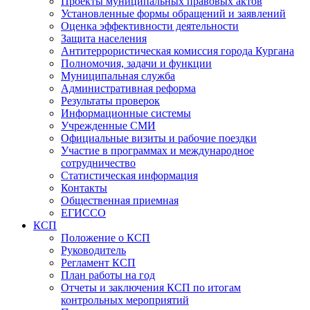
Проекты муниципальных правовых актов
Установленные формы обращений и заявлений
Оценка эффективности деятельности
Защита населения
Антитеррористическая комиссия города Кургана
Полномочия, задачи и функции
Муниципальная служба
Административная реформа
Результаты проверок
Информационные системы
Учрежденные СМИ
Официальные визиты и рабочие поездки
Участие в программах и международное
сотрудничество
Статистическая информация
Контакты
Общественная приемная
ЕГИССО
КСП
Положение о КСП
Руководитель
Регламент КСП
План работы на год
Отчеты и заключения КСП по итогам
контрольных мероприятий