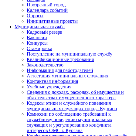
Прозрачный город
Календарь событий
Опросы
Инициативные проекты
Муниципальная служба
Кадровый резерв
Вакансии
Конкурсы
Стажировка
Поступление на муниципальную службу
Квалификационные требования
Законодательство
Информация для работодателей
Аттестация муниципальных служащих
Контактная информация
Учебные учреждения
Сведения о доходах, расходах, об имуществе и
обязательствах имущественного характера
Кодексы этики и служебного поведения
муниципальных служащих города Кургана
Комиссии по соблюдению требований к
служебному поведению муниципальных
служащих и урегулированию конфликта
интересов ОМС г. Кургана
Конфликт интересов на муниципальной службе