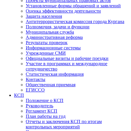
Проекты муниципальных правовых актов
Установленные формы обращений и заявлений
Оценка эффективности деятельности
Защита населения
Антитеррористическая комиссия города Кургана
Полномочия, задачи и функции
Муниципальная служба
Административная реформа
Результаты проверок
Информационные системы
Учрежденные СМИ
Официальные визиты и рабочие поездки
Участие в программах и международное
сотрудничество
Статистическая информация
Контакты
Общественная приемная
ЕГИССО
КСП
Положение о КСП
Руководитель
Регламент КСП
План работы на год
Отчеты и заключения КСП по итогам
контрольных мероприятий