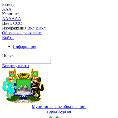
Размер:
A
A
A
Кернинг:
AA
AA
AA
Цвет:
C
C
C
Изображения
Вкл.
Выкл.
Обычная версия сайта
Войти
Информация
Поиск
Все результаты
Муниципальное образование
город Курган