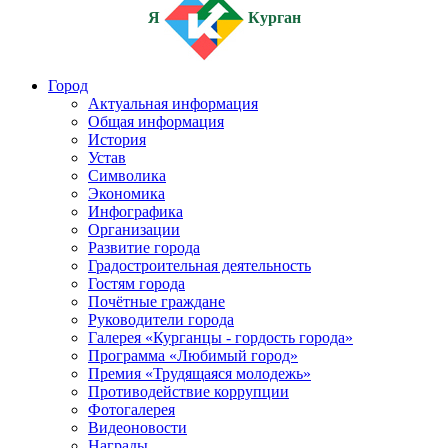
Я
Курган
Город
Актуальная информация
Общая информация
История
Устав
Символика
Экономика
Инфографика
Организации
Развитие города
Градостроительная деятельность
Гостям города
Почётные граждане
Руководители города
Галерея «Курганцы - гордость города»
Программа «Любимый город»
Премия «Трудящаяся молодежь»
Противодействие коррупции
Фотогалерея
Видеоновости
Награды