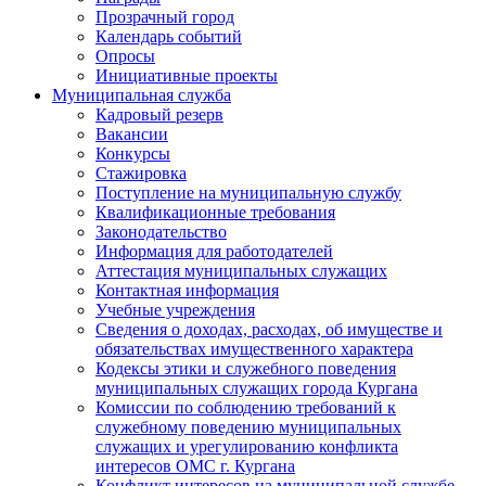
Прозрачный город
Календарь событий
Опросы
Инициативные проекты
Муниципальная служба
Кадровый резерв
Вакансии
Конкурсы
Стажировка
Поступление на муниципальную службу
Квалификационные требования
Законодательство
Информация для работодателей
Аттестация муниципальных служащих
Контактная информация
Учебные учреждения
Сведения о доходах, расходах, об имуществе и
обязательствах имущественного характера
Кодексы этики и служебного поведения
муниципальных служащих города Кургана
Комиссии по соблюдению требований к
служебному поведению муниципальных
служащих и урегулированию конфликта
интересов ОМС г. Кургана
Конфликт интересов на муниципальной службе