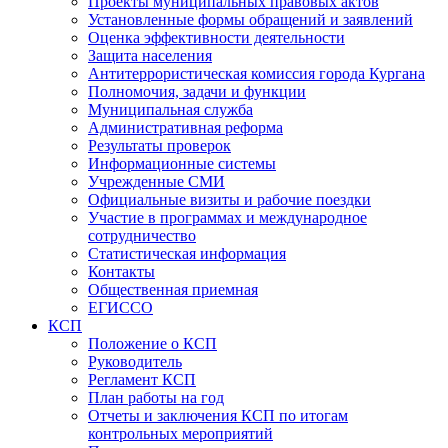
Проекты муниципальных правовых актов
Установленные формы обращений и заявлений
Оценка эффективности деятельности
Защита населения
Антитеррористическая комиссия города Кургана
Полномочия, задачи и функции
Муниципальная служба
Административная реформа
Результаты проверок
Информационные системы
Учрежденные СМИ
Официальные визиты и рабочие поездки
Участие в программах и международное
сотрудничество
Статистическая информация
Контакты
Общественная приемная
ЕГИССО
КСП
Положение о КСП
Руководитель
Регламент КСП
План работы на год
Отчеты и заключения КСП по итогам
контрольных мероприятий