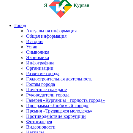
Я
Курган
Город
Актуальная информация
Общая информация
История
Устав
Символика
Экономика
Инфографика
Организации
Развитие города
Градостроительная деятельность
Гостям города
Почётные граждане
Руководители города
Галерея «Курганцы - гордость города»
Программа «Любимый город»
Премия «Трудящаяся молодежь»
Противодействие коррупции
Фотогалерея
Видеоновости
Награды