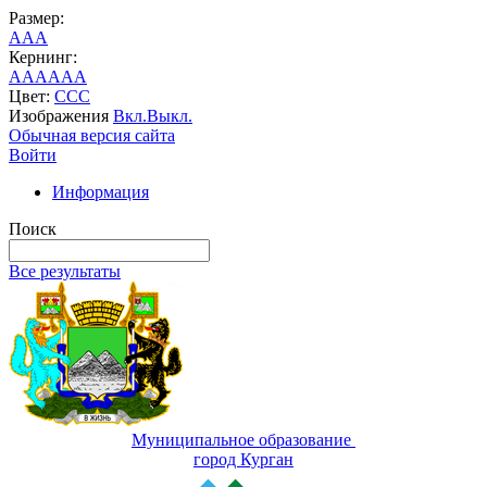
Размер:
A
A
A
Кернинг:
AA
AA
AA
Цвет:
C
C
C
Изображения
Вкл.
Выкл.
Обычная версия сайта
Войти
Информация
Поиск
Все результаты
Муниципальное образование
город Курган