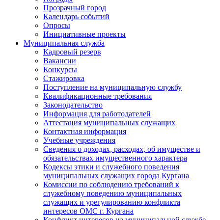
Прозрачный город
Календарь событий
Опросы
Инициативные проекты
Муниципальная служба
Кадровый резерв
Вакансии
Конкурсы
Стажировка
Поступление на муниципальную службу
Квалификационные требования
Законодательство
Информация для работодателей
Аттестация муниципальных служащих
Контактная информация
Учебные учреждения
Сведения о доходах, расходах, об имуществе и
обязательствах имущественного характера
Кодексы этики и служебного поведения
муниципальных служащих города Кургана
Комиссии по соблюдению требований к
служебному поведению муниципальных
служащих и урегулированию конфликта
интересов ОМС г. Кургана
Конфликт интересов на муниципальной службе