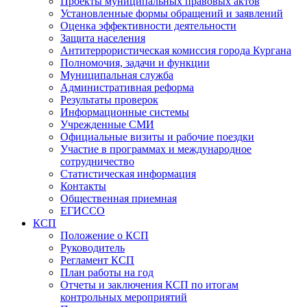
Проекты муниципальных правовых актов
Установленные формы обращений и заявлений
Оценка эффективности деятельности
Защита населения
Антитеррористическая комиссия города Кургана
Полномочия, задачи и функции
Муниципальная служба
Административная реформа
Результаты проверок
Информационные системы
Учрежденные СМИ
Официальные визиты и рабочие поездки
Участие в программах и международное
сотрудничество
Статистическая информация
Контакты
Общественная приемная
ЕГИССО
КСП
Положение о КСП
Руководитель
Регламент КСП
План работы на год
Отчеты и заключения КСП по итогам
контрольных мероприятий