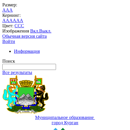
Размер:
A
A
A
Кернинг:
AA
AA
AA
Цвет:
C
C
C
Изображения
Вкл.
Выкл.
Обычная версия сайта
Войти
Информация
Поиск
Все результаты
Муниципальное образование
город Курган