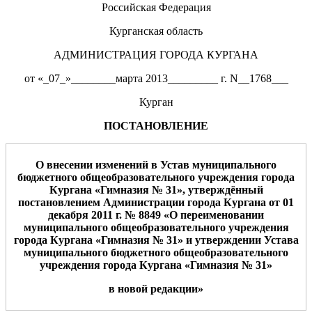
Российская Федерация
Курганская область
АДМИНИСТРАЦИЯ ГОРОДА КУРГАНА
от «_07_»________марта 2013_________ г. N__1768___
Курган
ПОСТАНОВЛЕНИЕ
О
внесе
нии изменений в Устав
му
ниципального
бюджетного
о
бщео
бразовательного учреждения
города
Кургана
«
Гимназия
№
3
1
»
,
утверждённ
ый
постановлением Администрации
города Кургана от
01
дека
бря
2011 г. №
8
8
4
9
«О переименовании
муниципального общеобразовательного учреждения
города Кургана «
Гимназия
№
3
1
» и утверждении Устава
муниципального бюджетного общеобразовательного
учреждения города Кургана «
Гимназия
№
3
1
»
в новой редакции»