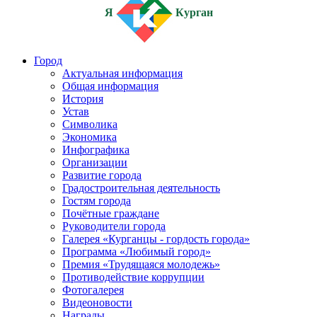
Я
Курган
Город
Актуальная информация
Общая информация
История
Устав
Символика
Экономика
Инфографика
Организации
Развитие города
Градостроительная деятельность
Гостям города
Почётные граждане
Руководители города
Галерея «Курганцы - гордость города»
Программа «Любимый город»
Премия «Трудящаяся молодежь»
Противодействие коррупции
Фотогалерея
Видеоновости
Награды