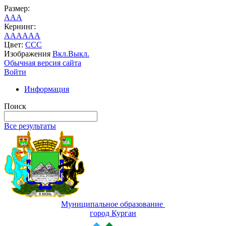
Размер:
A
A
A
Кернинг:
AA
AA
AA
Цвет:
C
C
C
Изображения
Вкл.
Выкл.
Обычная версия сайта
Войти
Информация
Поиск
Все результаты
Муниципальное образование
город Курган