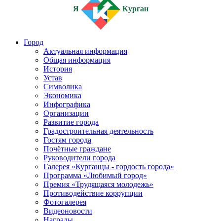
Я
Курган
Город
Актуальная информация
Общая информация
История
Устав
Символика
Экономика
Инфографика
Организации
Развитие города
Градостроительная деятельность
Гостям города
Почётные граждане
Руководители города
Галерея «Курганцы - гордость города»
Программа «Любимый город»
Премия «Трудящаяся молодежь»
Противодействие коррупции
Фотогалерея
Видеоновости
Награды