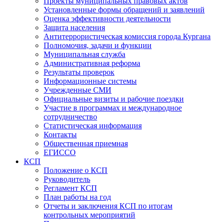
Проекты муниципальных правовых актов
Установленные формы обращений и заявлений
Оценка эффективности деятельности
Защита населения
Антитеррористическая комиссия города Кургана
Полномочия, задачи и функции
Муниципальная служба
Административная реформа
Результаты проверок
Информационные системы
Учрежденные СМИ
Официальные визиты и рабочие поездки
Участие в программах и международное
сотрудничество
Статистическая информация
Контакты
Общественная приемная
ЕГИССО
КСП
Положение о КСП
Руководитель
Регламент КСП
План работы на год
Отчеты и заключения КСП по итогам
контрольных мероприятий