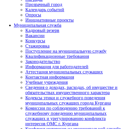
Прозрачный город
Календарь событий
Опросы
Инициативные проекты
Муниципальная служба
Кадровый резерв
Вакансии
Конкурсы
Стажировка
Поступление на муниципальную службу
Квалификационные требования
Законодательство
Информация для работодателей
Аттестация муниципальных служащих
Контактная информация
Учебные учреждения
Сведения о доходах, расходах, об имуществе и
обязательствах имущественного характера
Кодексы этики и служебного поведения
муниципальных служащих города Кургана
Комиссии по соблюдению требований к
служебному поведению муниципальных
служащих и урегулированию конфликта
интересов ОМС г. Кургана
Конфликт интересов на муниципальной службе