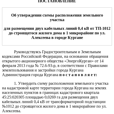
ПОСТАНОВЛЕНИЕ
Об утверждении схемы расположения
земельного
участка
для
размещения двух кабельных линий 0,4 кВ от ТП-1012
до строящегося жилого дома в 1 микрорайоне по ул.
Алексеева
в городе Кургане
Руководствуясь Градостроительным и Земельным
кодексами Российской Федерации, на основании обращения
открытого акционерного общества «ЭнергоКурган» от 14
февраля 2013 года № 72.6-93-р, в соответствии с Правилами
землепользования и застройки города Кургана
Администрация города Кургана
п о с т а н о в л я е т:
1.
Утвердить схему расположения земельного участка
на кадастровой карте территории города Кургана на землях
населенных пунктов в границах кадастрового квартала
45:25:020305 площадью 0,0269 га для размещения двух
кабельных линий 0,4 кВ от трансформаторной подстанции
№1012 до строящегося жилого дома в 1 микрорайоне по ул.
Алексеева.