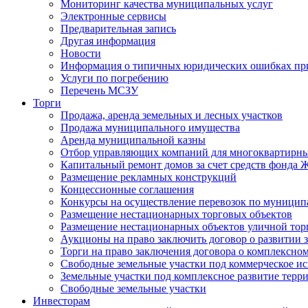
Мониторинг качества муниципальных услуг
Электронные сервисы
Предварительная запись
Другая информация
Новости
Информация о типичных юридических ошибках при
Услуги по погребению
Перечень МСЗУ
Торги
Продажа, аренда земельных и лесных участков
Продажа муниципального имущества
Аренда муниципальной казны
Отбор управляющих компаний для многоквартирн
Капитальный ремонт домов за счет средств фонда
Размещение рекламных конструкций
Концессионные соглашения
Конкурсы на осуществление перевозок по муници
Размещение нестационарных торговых объектов
Размещение нестационарных объектов уличной тор
Аукционы на право заключить договор о развитии 
Торги на право заключения договора о комплексно
Свободные земельные участки под коммерческое и
Земельные участки под комплексное развитие терр
Свободные земельные участки
Инвесторам