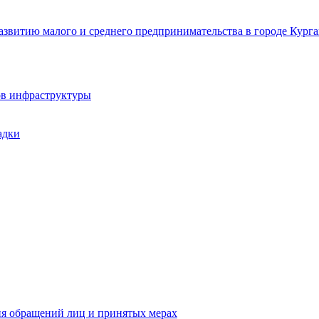
звитию малого и среднего предпринимательства в городе Курга
ов инфраструктуры
адки
ия обращений лиц и принятых мерах