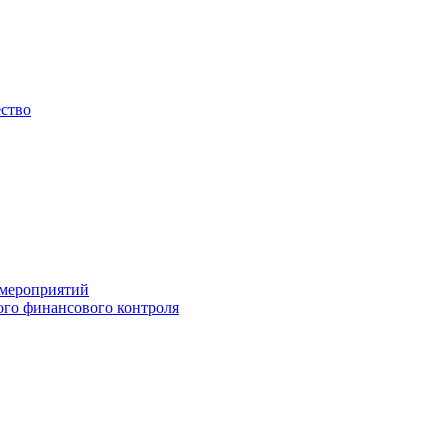
ество
 мероприятий
го финансового контроля