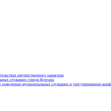
ательствах имущественного характера
ьных служащих города Кургана
у поведению муниципальных служащих и урегулированию конфл