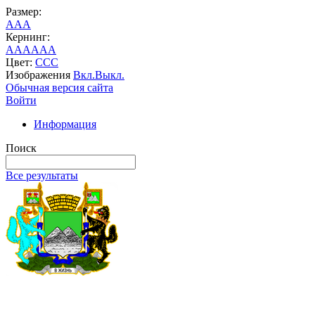
Размер:
A
A
A
Кернинг:
AA
AA
AA
Цвет:
C
C
C
Изображения
Вкл.
Выкл.
Обычная версия сайта
Войти
Информация
Поиск
Все результаты