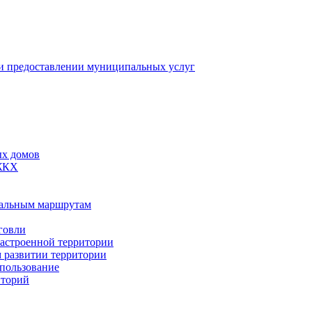
 предоставлении муниципальных услуг
ых домов
 ЖКХ
пальным маршрутам
говли
застроенной территории
м развитии территории
спользование
иторий