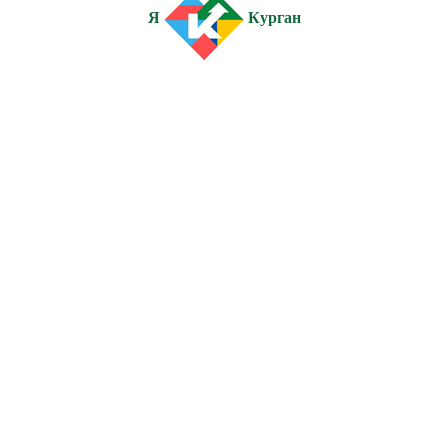
Я
Курган