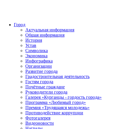
Город
Актуальная информация
Общая информация
История
Устав
Символика
Экономика
Инфографика
Организации
Развитие города
Градостроительная деятельность
Гостям города
Почётные граждане
Руководители города
Галерея «Курганцы - гордость города»
Программа «Любимый город»
Премия «Трудящаяся молодежь»
Противодействие коррупции
Фотогалерея
Видеоновости
Награды