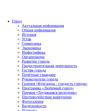
Город
Актуальная информация
Общая информация
История
Устав
Символика
Экономика
Инфографика
Организации
Развитие города
Градостроительная деятельность
Гостям города
Почётные граждане
Руководители города
Галерея «Курганцы - гордость города»
Программа «Любимый город»
Премия «Трудящаяся молодежь»
Противодействие коррупции
Фотогалерея
Видеоновости
Награды