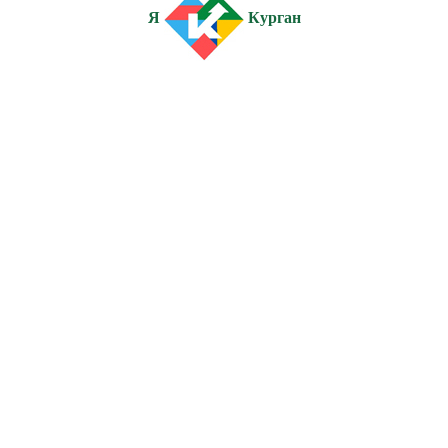
Я
Курган