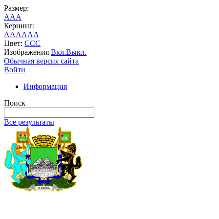
Размер:
A
A
A
Кернинг:
AA
AA
AA
Цвет:
C
C
C
Изображения
Вкл.
Выкл.
Обычная версия сайта
Войти
Информация
Поиск
Все результаты