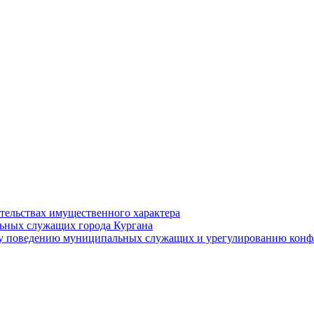
ательствах имущественного характера
ьных служащих города Кургана
у поведению муниципальных служащих и урегулированию конфл