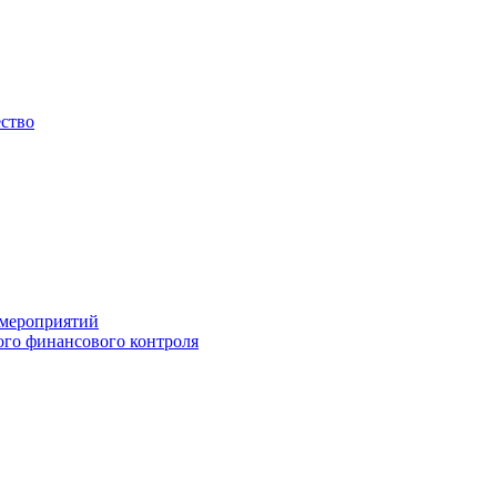
ество
 мероприятий
го финансового контроля