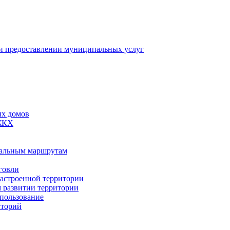
 предоставлении муниципальных услуг
ых домов
 ЖКХ
пальным маршрутам
говли
застроенной территории
м развитии территории
спользование
иторий