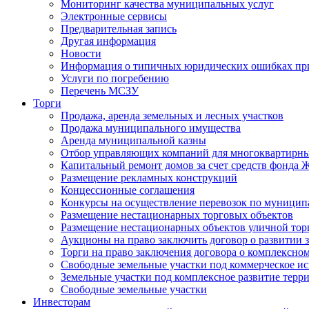
Мониторинг качества муниципальных услуг
Электронные сервисы
Предварительная запись
Другая информация
Новости
Информация о типичных юридических ошибках при
Услуги по погребению
Перечень МСЗУ
Торги
Продажа, аренда земельных и лесных участков
Продажа муниципального имущества
Аренда муниципальной казны
Отбор управляющих компаний для многоквартирн
Капитальный ремонт домов за счет средств фонда
Размещение рекламных конструкций
Концессионные соглашения
Конкурсы на осуществление перевозок по муници
Размещение нестационарных торговых объектов
Размещение нестационарных объектов уличной тор
Аукционы на право заключить договор о развитии 
Торги на право заключения договора о комплексно
Свободные земельные участки под коммерческое и
Земельные участки под комплексное развитие терр
Свободные земельные участки
Инвесторам