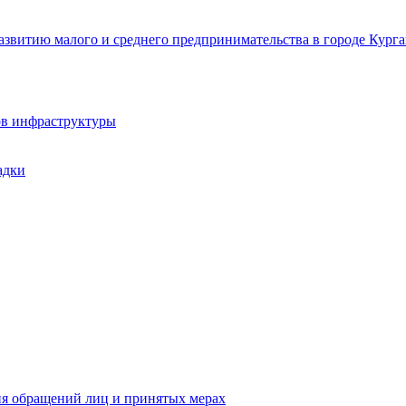
звитию малого и среднего предпринимательства в городе Курга
ов инфраструктуры
адки
ия обращений лиц и принятых мерах