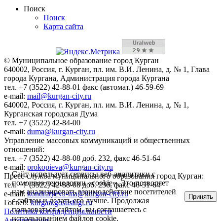
Поиск
Поиск
Карта сайта
© Муниципальное образование город Курган
640002, Россия, г. Курган, пл. им. В.И. Ленина, д. № 1, Глава
города Кургана, Администрация города Кургана
тел. +7 (3522) 42-88-01 факс (автомат.) 46-59-69
e-mail:
mail@kurgan-city.ru
640002, Россия, г. Курган, пл. им. В.И. Ленина, д. № 1,
Курганская городская Дума
тел. +7 (3522) 42-84-00
e-mail:
duma@kurgan-city.ru
Управление массовых коммуникаций и общественных
отношений:
тел. +7 (3522) 42-88-08 доб. 232, факс 46-51-64
e-mail:
prokopieva@kurgan-city.ru
Сайт использует сервисы веб-аналитики с
Пресс-служба муниципального образования город Курган:
помощью технологии «cookie». Это позволяет
тел. +7 (3522) 42-88-08 доб. 236, факс 46-51-64
нам анализировать взаимодействие посетителей
e-mail:
kondratyeva-ma@kurgan-city.ru
Принять
с сайтом и делать его лучше. Продолжая
Госвеб:
kurgan.gosuslugi.ru
пользоваться сайтом, вы соглашаетесь с
Политика конфиденциальности
использованием файлов cookie.
Авторизация