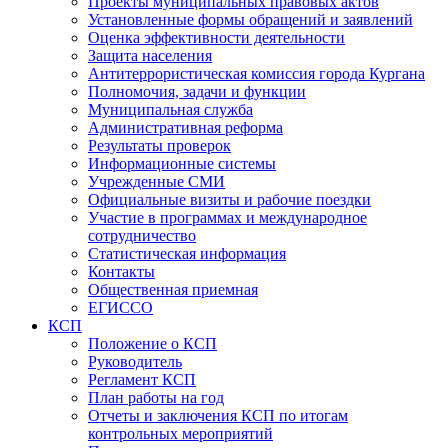
Проекты муниципальных правовых актов
Установленные формы обращений и заявлений
Оценка эффективности деятельности
Защита населения
Антитеррористическая комиссия города Кургана
Полномочия, задачи и функции
Муниципальная служба
Административная реформа
Результаты проверок
Информационные системы
Учрежденные СМИ
Официальные визиты и рабочие поездки
Участие в программах и международное
сотрудничество
Статистическая информация
Контакты
Общественная приемная
ЕГИССО
КСП
Положение о КСП
Руководитель
Регламент КСП
План работы на год
Отчеты и заключения КСП по итогам
контрольных мероприятий