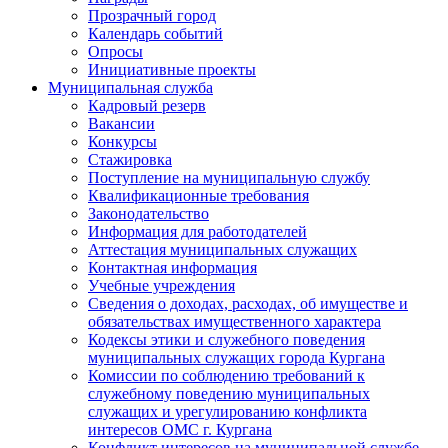
Прозрачный город
Календарь событий
Опросы
Инициативные проекты
Муниципальная служба
Кадровый резерв
Вакансии
Конкурсы
Стажировка
Поступление на муниципальную службу
Квалификационные требования
Законодательство
Информация для работодателей
Аттестация муниципальных служащих
Контактная информация
Учебные учреждения
Сведения о доходах, расходах, об имуществе и
обязательствах имущественного характера
Кодексы этики и служебного поведения
муниципальных служащих города Кургана
Комиссии по соблюдению требований к
служебному поведению муниципальных
служащих и урегулированию конфликта
интересов ОМС г. Кургана
Конфликт интересов на муниципальной службе