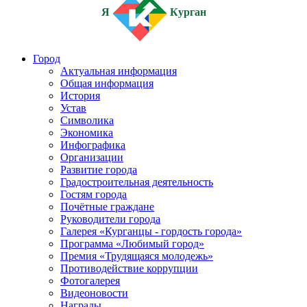
Я
Курган
Город
Актуальная информация
Общая информация
История
Устав
Символика
Экономика
Инфографика
Организации
Развитие города
Градостроительная деятельность
Гостям города
Почётные граждане
Руководители города
Галерея «Курганцы - гордость города»
Программа «Любимый город»
Премия «Трудящаяся молодежь»
Противодействие коррупции
Фотогалерея
Видеоновости
Награды