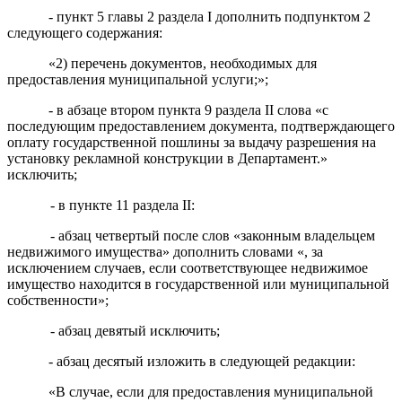
-
пункт 5
главы 2 раздела I
дополнить
подпунктом 2
следующего содержания:
«2
) перечень документов, необходимых для
предост
авления муниципальной услуги;»;
- в
абзаце
втором
пункта 9
раздела II
слова «
с
последующим предоставлением документа, подтверждающего
оплату государственной пошлины за выдачу разрешения на
установку рекламной конструкции в Департамент.
»
исключить;
- в
пункте 11
раздела II
:
- абзац четвертый после слов «законным владельцем
недвижимого имущества» дополнить словами «, за
исключением
случаев, если соответствующее недвижимое
имущество находится в государственной или муниципальной
собственности
»
;
-
абзац
девятый
исключить;
-
абзац
десят
ый
изложить в
следующей
редакции:
«
В случае, если для предоставления муниципальной