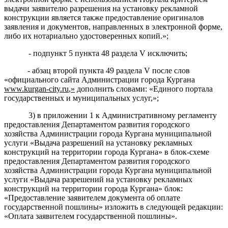
выдачи заявителю
разрешения на установку рекламной
конструкции
является также
предоставление оригиналов
заявления и документов, направленных в электронной форме,
либо их нотариально удостоверенных копий.»;
-
подпункт 5
пункт
а
48
раздела V
исключить;
- абзац
второй
пункта 49
раздела V
после слов
«
официального сайта Администрации города Кургана
www
.
kurgan
-
city
.
ru
,
»
дополнить словами: «
Единого портала
государственных и муниципальных услуг,
»;
3
) в
приложении 1 к Административному
регламент
у
предоставления
Департаментом
развития городского
хозяйства
Администрации города Кургана муниципальной
услуги
«
Выдача разрешений на установку рекламных
конструкций на территории города Кургана
»
в блок-схеме
предоставления
Департаментом развития городского
хозяйства
Администрации города Кургана муниципальной
услуги
«
Выдача разрешений на установку рекламных
конструкций на территории города Кургана
»
блок:
«Предоставление заявителем документа об оплате
государственной пошлины» изложить в
следующей
редакции:
«Оплата заявителем государственной пошлины».