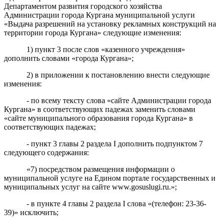
Департаментом развития городского хозяйства
Администрации города Кургана муниципальной услуги
«Выдача разрешений на установку рекламных конструкций на
территории города Кургана» следующие изменения:
1)
пункт 3
после слов «казенного учреждения»
дополнить словами «города Кургана»;
2) в
приложении к пост
ановлению внести следующие
изменения:
-
по всему тексту
слова «
сайте
Администрации
города
Курган
а
»
в соответствующих падежах
заменить словами
«сайте муниципального образования города Курган
а
»
в
соответствующих падежах
;
- пункт 3 главы 2 раздела I дополнить подпунктом 7
следующего содержания:
«7) посредством размещения информации о
муниципальной услуге на Едином портале государственных и
муниципальных услуг на сайте www.gosuslugi.ru.»;
- в
пункте
4
главы 2 раздела I
слова
«(телефон: 23-36-
39)»
исключить;