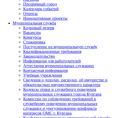
Прозрачный город
Календарь событий
Опросы
Инициативные проекты
Муниципальная служба
Кадровый резерв
Вакансии
Конкурсы
Стажировка
Поступление на муниципальную службу
Квалификационные требования
Законодательство
Информация для работодателей
Аттестация муниципальных служащих
Контактная информация
Учебные учреждения
Сведения о доходах, расходах, об имуществе и
обязательствах имущественного характера
Кодексы этики и служебного поведения
муниципальных служащих города Кургана
Комиссии по соблюдению требований к
служебному поведению муниципальных
служащих и урегулированию конфликта
интересов ОМС г. Кургана
Конфликт интересов на муниципальной службе