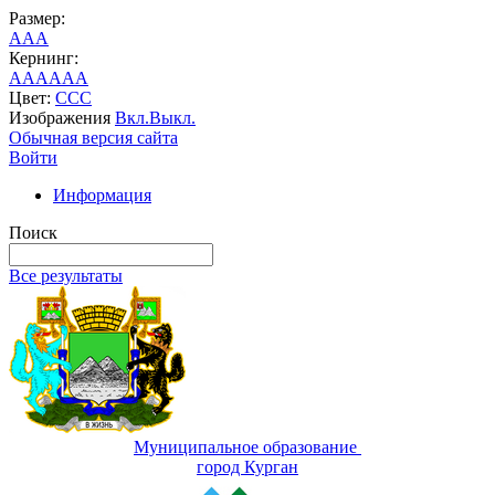
Размер:
A
A
A
Кернинг:
AA
AA
AA
Цвет:
C
C
C
Изображения
Вкл.
Выкл.
Обычная версия сайта
Войти
Информация
Поиск
Все результаты
Муниципальное образование
город Курган