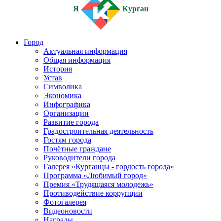
Я
Курган
Город
Актуальная информация
Общая информация
История
Устав
Символика
Экономика
Инфографика
Организации
Развитие города
Градостроительная деятельность
Гостям города
Почётные граждане
Руководители города
Галерея «Курганцы - гордость города»
Программа «Любимый город»
Премия «Трудящаяся молодежь»
Противодействие коррупции
Фотогалерея
Видеоновости
Награды