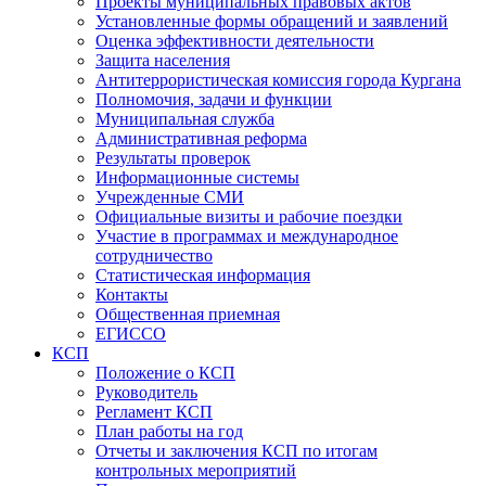
Проекты муниципальных правовых актов
Установленные формы обращений и заявлений
Оценка эффективности деятельности
Защита населения
Антитеррористическая комиссия города Кургана
Полномочия, задачи и функции
Муниципальная служба
Административная реформа
Результаты проверок
Информационные системы
Учрежденные СМИ
Официальные визиты и рабочие поездки
Участие в программах и международное
сотрудничество
Статистическая информация
Контакты
Общественная приемная
ЕГИССО
КСП
Положение о КСП
Руководитель
Регламент КСП
План работы на год
Отчеты и заключения КСП по итогам
контрольных мероприятий