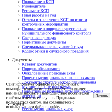
Положение о КСП
Руководитель
Регламент КСП
План работы на год
Отчеты и заключения КСП по итогам
контрольных мероприятий
Положение о порядке осуществления
муниципального финансового контроля
Сведения о доходах
Нормативные документы
Специальная оценка условий труда
Кодекс этики и служебного поведения
Документы
Каталог документов
Порядок обжалования
Обжалованные правовые акты
Проекты муниципальных правовых актов
Документы стратегического планирования
Сайт использует сервисы веб-аналитики с
Муниципальные программы
помощью технологии «cookie». Это позволяет
Нормативные правовые акты для прохождения
нам анализировать взаимодействие посетителей
аттестации
Принять
с сайтом и делать его лучше. Продолжая
пользоваться сайтом, вы соглашаетесь с
Услуги
использованием файлов cookie.
Реестр муниципальных услуг