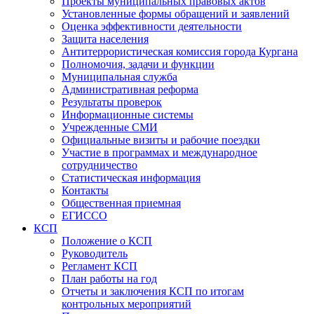
Проекты муниципальных правовых актов
Установленные формы обращений и заявлений
Оценка эффективности деятельности
Защита населения
Антитеррористическая комиссия города Кургана
Полномочия, задачи и функции
Муниципальная служба
Административная реформа
Результаты проверок
Информационные системы
Учрежденные СМИ
Официальные визиты и рабочие поездки
Участие в программах и международное
сотрудничество
Статистическая информация
Контакты
Общественная приемная
ЕГИССО
КСП
Положение о КСП
Руководитель
Регламент КСП
План работы на год
Отчеты и заключения КСП по итогам
контрольных мероприятий