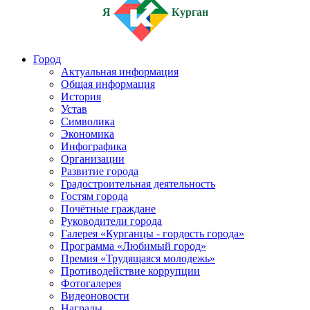
Я
Курган
Город
Актуальная информация
Общая информация
История
Устав
Символика
Экономика
Инфографика
Организации
Развитие города
Градостроительная деятельность
Гостям города
Почётные граждане
Руководители города
Галерея «Курганцы - гордость города»
Программа «Любимый город»
Премия «Трудящаяся молодежь»
Противодействие коррупции
Фотогалерея
Видеоновости
Награды