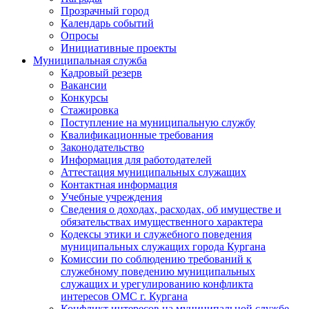
Прозрачный город
Календарь событий
Опросы
Инициативные проекты
Муниципальная служба
Кадровый резерв
Вакансии
Конкурсы
Стажировка
Поступление на муниципальную службу
Квалификационные требования
Законодательство
Информация для работодателей
Аттестация муниципальных служащих
Контактная информация
Учебные учреждения
Сведения о доходах, расходах, об имуществе и
обязательствах имущественного характера
Кодексы этики и служебного поведения
муниципальных служащих города Кургана
Комиссии по соблюдению требований к
служебному поведению муниципальных
служащих и урегулированию конфликта
интересов ОМС г. Кургана
Конфликт интересов на муниципальной службе