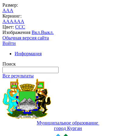
Размер:
A
A
A
Кернинг:
AA
AA
AA
Цвет:
C
C
C
Изображения
Вкл.
Выкл.
Обычная версия сайта
Войти
Информация
Поиск
Все результаты
Муниципальное образование
город Курган