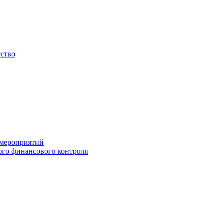
ество
 мероприятий
го финансового контроля