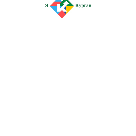
Я
Курган