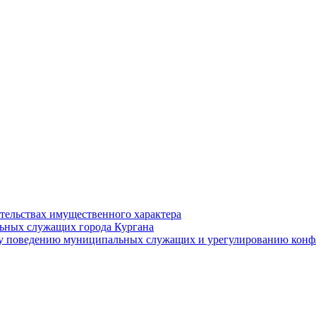
ательствах имущественного характера
ьных служащих города Кургана
у поведению муниципальных служащих и урегулированию конфл