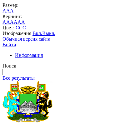
Размер:
A
A
A
Кернинг:
AA
AA
AA
Цвет:
C
C
C
Изображения
Вкл.
Выкл.
Обычная версия сайта
Войти
Информация
Поиск
Все результаты