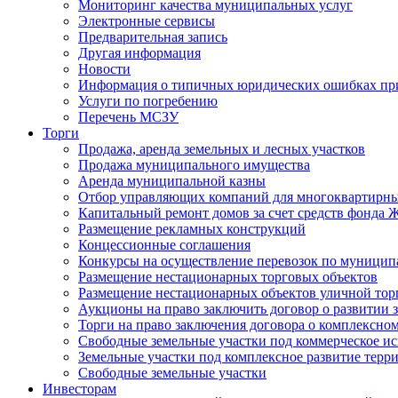
Мониторинг качества муниципальных услуг
Электронные сервисы
Предварительная запись
Другая информация
Новости
Информация о типичных юридических ошибках при
Услуги по погребению
Перечень МСЗУ
Торги
Продажа, аренда земельных и лесных участков
Продажа муниципального имущества
Аренда муниципальной казны
Отбор управляющих компаний для многоквартирн
Капитальный ремонт домов за счет средств фонда
Размещение рекламных конструкций
Концессионные соглашения
Конкурсы на осуществление перевозок по муници
Размещение нестационарных торговых объектов
Размещение нестационарных объектов уличной тор
Аукционы на право заключить договор о развитии 
Торги на право заключения договора о комплексно
Свободные земельные участки под коммерческое и
Земельные участки под комплексное развитие терр
Свободные земельные участки
Инвесторам