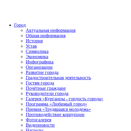
Город
Актуальная информация
Общая информация
История
Устав
Символика
Экономика
Инфографика
Организации
Развитие города
Градостроительная деятельность
Гостям города
Почётные граждане
Руководители города
Галерея «Курганцы - гордость города»
Программа «Любимый город»
Премия «Трудящаяся молодежь»
Противодействие коррупции
Фотогалерея
Видеоновости
Награды