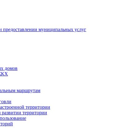
 предоставлении муниципальных услуг
ых домов
 ЖКХ
пальным маршрутам
говли
застроенной территории
м развитии территории
спользование
иторий