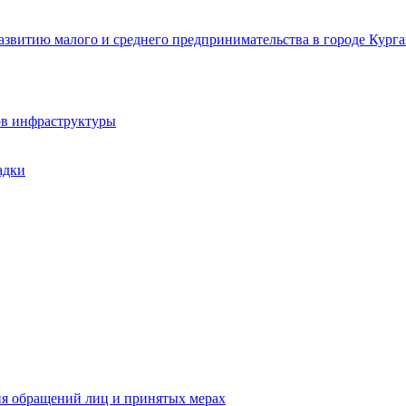
звитию малого и среднего предпринимательства в городе Курга
ов инфраструктуры
адки
ия обращений лиц и принятых мерах