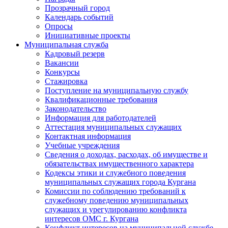
Прозрачный город
Календарь событий
Опросы
Инициативные проекты
Муниципальная служба
Кадровый резерв
Вакансии
Конкурсы
Стажировка
Поступление на муниципальную службу
Квалификационные требования
Законодательство
Информация для работодателей
Аттестация муниципальных служащих
Контактная информация
Учебные учреждения
Сведения о доходах, расходах, об имуществе и
обязательствах имущественного характера
Кодексы этики и служебного поведения
муниципальных служащих города Кургана
Комиссии по соблюдению требований к
служебному поведению муниципальных
служащих и урегулированию конфликта
интересов ОМС г. Кургана
Конфликт интересов на муниципальной службе