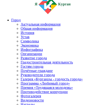
Я
Курган
Город
Актуальная информация
Общая информация
История
Устав
Символика
Экономика
Инфографика
Организации
Развитие города
Градостроительная деятельность
Гостям города
Почётные граждане
Руководители города
Галерея «Курганцы - гордость города»
Программа «Любимый город»
Премия «Трудящаяся молодежь»
Противодействие коррупции
Фотогалерея
Видеоновости
Награды