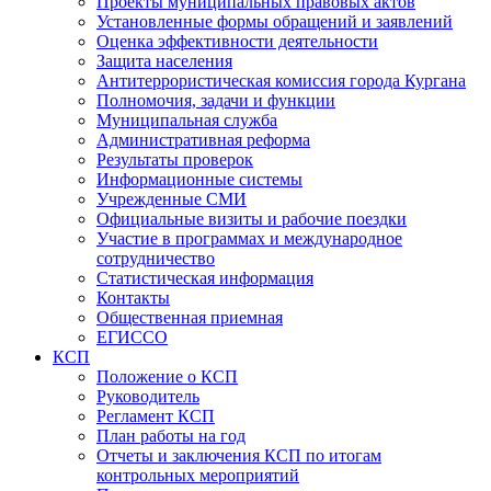
Проекты муниципальных правовых актов
Установленные формы обращений и заявлений
Оценка эффективности деятельности
Защита населения
Антитеррористическая комиссия города Кургана
Полномочия, задачи и функции
Муниципальная служба
Административная реформа
Результаты проверок
Информационные системы
Учрежденные СМИ
Официальные визиты и рабочие поездки
Участие в программах и международное
сотрудничество
Статистическая информация
Контакты
Общественная приемная
ЕГИССО
КСП
Положение о КСП
Руководитель
Регламент КСП
План работы на год
Отчеты и заключения КСП по итогам
контрольных мероприятий