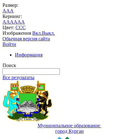
Размер:
A
A
A
Кернинг:
AA
AA
AA
Цвет:
C
C
C
Изображения
Вкл.
Выкл.
Обычная версия сайта
Войти
Информация
Поиск
Все результаты
Муниципальное образование
город Курган