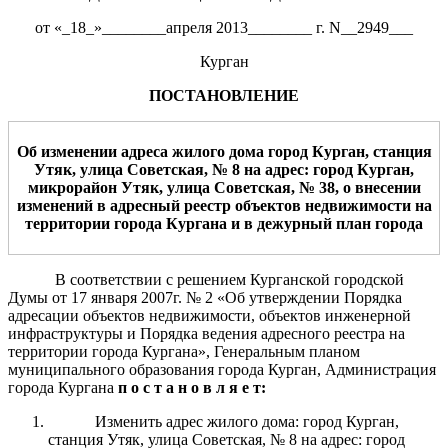
от «_18_»________апреля 2013________ г. N__2949___
Курган
ПОСТАНОВЛЕНИЕ
О
б изменении
адрес
а жилого дома город Курган, станция
Утяк, улица Советская, № 8 на адрес: город Курган,
микрорайон Утяк, улица Советская, № 38
,
о
внесении
изменений в адресный реестр объектов недвижимости на
территории города Кургана и в дежурный план города
В соответствии с решением Курганской городской
Думы от 17 января 2007г. № 2 «Об утверждении Порядка
адресации объектов недвижимости, объектов инженерной
инфраструктуры и Порядка ведения адресного реестра на
территории города Кургана», Генеральным планом
муниципального образования города Курган, Администрация
города Кургана
п о с т а н о в л я е т:
Изменить адрес жилого дома: город Курган,
станция Утяк, улица Советская, № 8 на адрес: город