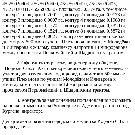
45:25:020404, 45:25:020409, 45:25:020410, 45:25:020405,
45:25:020311, 45:25:020307 площадью 3,0259 га, в том числе
контур 1 площадью 0,2061 га, контур 2 площадью 0,0173 га,
контур 3 площадью 0,0007 га, контур 4 площадью 0,1968 га,
контур 5 площадью 1,1270 га, контур 6 площадью 0,7359 га,
контур 7 площадью 0,1524 га, контур 8 площадью 0,5872 га,
контур 9 площадью 0,0025 га для размещения водопровода
диаметром 500 мм от улицы Плеханова по улицам Молодёжи
и Илизарова к жилому комплексу напротив 14 микрорайона
между проспектом Первомайский и Шадринским трактом.
2. Оформить открытому акционерному обществу
«Водный Союз» Акт о выборе многоконтурного земельного
участка для размещения водопровода диаметром 500 мм от
улицы Плеханова по улицам Молодёжи и Илизарова к
жилому комплексу напротив 14 микрорайона между
проспектом Первомайский и Шадринским трактом.
3. Контроль за выполнением постановления возложить
на первого заместителя Руководителя Администрации города
Кургана, директора
Департамента развития городского хозяйства Руденко С.В. и
председателя