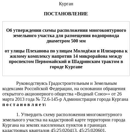
Курган
ПОСТАНОВЛЕНИЕ
Об утверждении схемы расположения
многоконтурного
земельного участка
д
ля
размеще
ния
водопровода
диаметром
500 мм
от улицы
Плех
анова по улицам Молодёжи и Илизарова
к
жилому комплексу
напротив 14 микрорайона между
проспектом Первомайский и Шадринским трактом
в
городе Кургане
Руководствуясь Градостроительным и Земельным
кодексами Российской Федерации, на основании обращения
открытого акционерного общества «Водный Союз»» от 26
марта 2013 года № 72.6-145-р Администрация города Кургана
п о с т а н о в л я е т:
1.
Утвердить схему расположения многоконтурного
земельного участка на кадастровой карте территории города
Кургана на землях населенных пунктов в границах
кадастровых кварталов 45:25:020413, 45:25:020601,