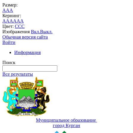
Размер:
A
A
A
Кернинг:
AA
AA
AA
Цвет:
C
C
C
Изображения
Вкл.
Выкл.
Обычная версия сайта
Войти
Информация
Поиск
Все результаты
Муниципальное образование
город Курган