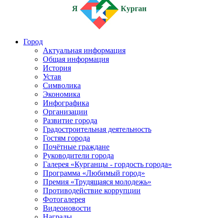
Я
Курган
Город
Актуальная информация
Общая информация
История
Устав
Символика
Экономика
Инфографика
Организации
Развитие города
Градостроительная деятельность
Гостям города
Почётные граждане
Руководители города
Галерея «Курганцы - гордость города»
Программа «Любимый город»
Премия «Трудящаяся молодежь»
Противодействие коррупции
Фотогалерея
Видеоновости
Награды