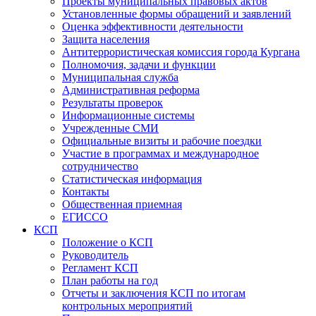
Проекты муниципальных правовых актов
Установленные формы обращений и заявлений
Оценка эффективности деятельности
Защита населения
Антитеррористическая комиссия города Кургана
Полномочия, задачи и функции
Муниципальная служба
Административная реформа
Результаты проверок
Информационные системы
Учрежденные СМИ
Официальные визиты и рабочие поездки
Участие в программах и международное
сотрудничество
Статистическая информация
Контакты
Общественная приемная
ЕГИССО
КСП
Положение о КСП
Руководитель
Регламент КСП
План работы на год
Отчеты и заключения КСП по итогам
контрольных мероприятий