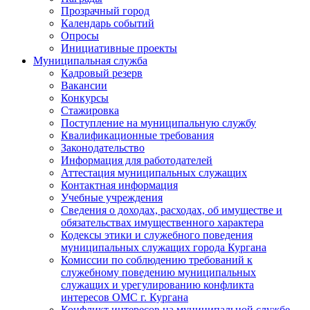
Прозрачный город
Календарь событий
Опросы
Инициативные проекты
Муниципальная служба
Кадровый резерв
Вакансии
Конкурсы
Стажировка
Поступление на муниципальную службу
Квалификационные требования
Законодательство
Информация для работодателей
Аттестация муниципальных служащих
Контактная информация
Учебные учреждения
Сведения о доходах, расходах, об имуществе и
обязательствах имущественного характера
Кодексы этики и служебного поведения
муниципальных служащих города Кургана
Комиссии по соблюдению требований к
служебному поведению муниципальных
служащих и урегулированию конфликта
интересов ОМС г. Кургана
Конфликт интересов на муниципальной службе