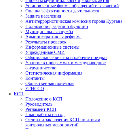
Проекты муниципальных правовых актов
Установленные формы обращений и заявлений
Оценка эффективности деятельности
Защита населения
Антитеррористическая комиссия города Кургана
Полномочия, задачи и функции
Муниципальная служба
Административная реформа
Результаты проверок
Информационные системы
Учрежденные СМИ
Официальные визиты и рабочие поездки
Участие в программах и международное
сотрудничество
Статистическая информация
Контакты
Общественная приемная
ЕГИССО
КСП
Положение о КСП
Руководитель
Регламент КСП
План работы на год
Отчеты и заключения КСП по итогам
контрольных мероприятий