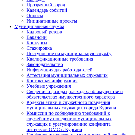
Прозрачный город
Календарь событий
Опросы
Инициативные проекты
Муниципальная служба
Кадровый резерв
Вакансии
Конкурсы
Стажировка
Поступление на муниципальную службу
Квалификационные требования
Законодательство
Информация для работодателей
Аттестация муниципальных служащих
Контактная информация
Учебные учреждения
Сведения о доходах, расходах, об имуществе и
обязательствах имущественного характера
Кодексы этики и служебного поведения
муниципальных служащих города Кургана
Комиссии по соблюдению требований к
служебному поведению муниципальных
служащих и урегулированию конфликта
интересов ОМС г. Кургана
Конфликт интересов на муниципальной службе