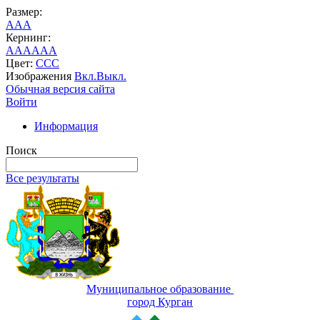
Размер:
A
A
A
Кернинг:
AA
AA
AA
Цвет:
C
C
C
Изображения
Вкл.
Выкл.
Обычная версия сайта
Войти
Информация
Поиск
Все результаты
Муниципальное образование
город Курган