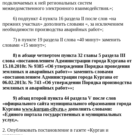
подключаемых к ней региональных систем
межведомственного электронного взаимодействия
.
»;
6) подпункт 4 пункта 16 раздела II после слов «на
прежних участках» дополнить словами «, за исключением
необходимости производства аварийных работ»;
7) в пункте 19 раздела II слова «40 минут» заменить
словами «15 минут»;
8
)
в абзаце четвертом пункта
3
2
главы 5 раздела
III
слова «
постановлением Администрации города Кургана от
15.10.2010г. № 9385 «Об утверждении Порядка проведения
земляных и аварийных работ»» заменить словами
«
постановлением Администрации города Кургана от
06.02.2013г. № 743 «Об утверждении Порядка производства
земляных и аварийных работ»»;
9
) абзац второй пункта 44
раздела
V
после слов
«
официального сайта
муниципального образования
города
Кургана
www
.
kurgan
-
city
.
ru
,
»
дополнить словами:
«
Единого портала государственных и муниципальных
услуг,
».
2
. Опубликовать постановление в газете «Курган и