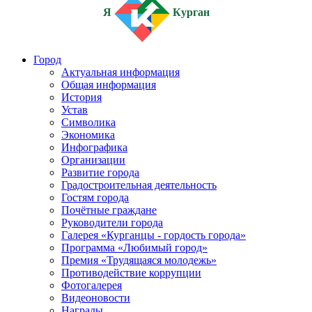
Я
Курган
Город
Актуальная информация
Общая информация
История
Устав
Символика
Экономика
Инфографика
Организации
Развитие города
Градостроительная деятельность
Гостям города
Почётные граждане
Руководители города
Галерея «Курганцы - гордость города»
Программа «Любимый город»
Премия «Трудящаяся молодежь»
Противодействие коррупции
Фотогалерея
Видеоновости
Награды