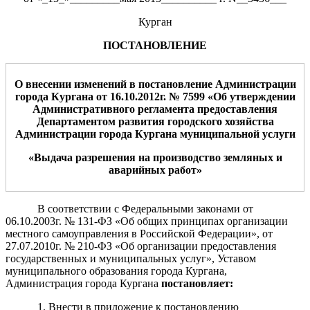
Курган
ПОСТАНОВЛЕНИЕ
О
внесении изменений в постановление Администрации
города Кургана
от 16
.
1
0.2012г.
№
759
9
«
О
б утверждении
Административного регламента предоставления
Департаментом
развития городского хозяйства
Администрации города Кургана муниципальной услуги
«
Выдача разрешения на производство земляных и
аварийных работ
»
В соответствии с Федеральными законами от
06.10.2003г. № 131-ФЗ «Об общих принципах организации
местного самоуправления в Российской Федерации», от
27.07.2010г. № 210-ФЗ «Об организации предоставления
государственных и муниципальных услуг», Уставом
муниципального образования города Кургана,
Администрация города Кургана
постановляет
:
1. Внести в
приложени
е
к
пост
ановлению