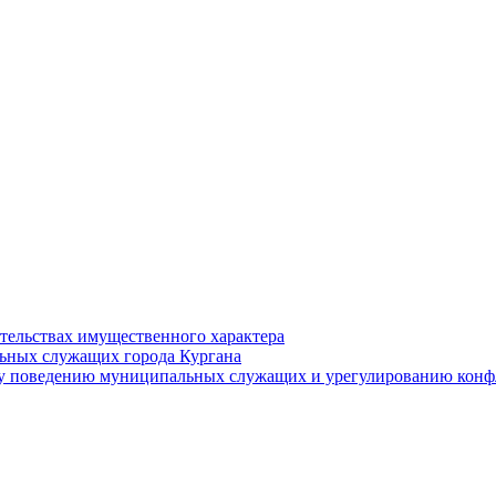
ательствах имущественного характера
ьных служащих города Кургана
у поведению муниципальных служащих и урегулированию конфл