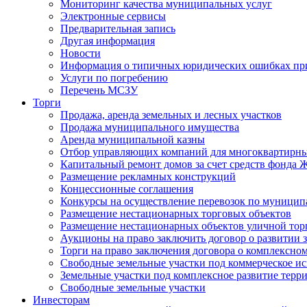
Мониторинг качества муниципальных услуг
Электронные сервисы
Предварительная запись
Другая информация
Новости
Информация о типичных юридических ошибках при
Услуги по погребению
Перечень МСЗУ
Торги
Продажа, аренда земельных и лесных участков
Продажа муниципального имущества
Аренда муниципальной казны
Отбор управляющих компаний для многоквартирн
Капитальный ремонт домов за счет средств фонда
Размещение рекламных конструкций
Концессионные соглашения
Конкурсы на осуществление перевозок по муници
Размещение нестационарных торговых объектов
Размещение нестационарных объектов уличной тор
Аукционы на право заключить договор о развитии 
Торги на право заключения договора о комплексно
Свободные земельные участки под коммерческое и
Земельные участки под комплексное развитие терр
Свободные земельные участки
Инвесторам