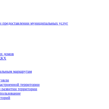
 предоставлении муниципальных услуг
ых домов
 ЖКХ
пальным маршрутам
говли
застроенной территории
м развитии территории
спользование
иторий