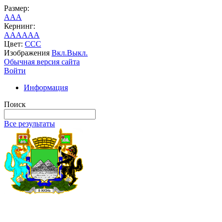
Размер:
A
A
A
Кернинг:
AA
AA
AA
Цвет:
C
C
C
Изображения
Вкл.
Выкл.
Обычная версия сайта
Войти
Информация
Поиск
Все результаты