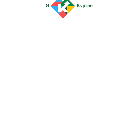
Я
Курган