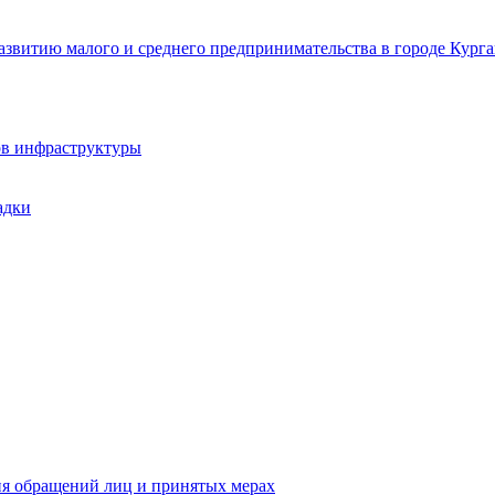
звитию малого и среднего предпринимательства в городе Курга
ов инфраструктуры
адки
ия обращений лиц и принятых мерах