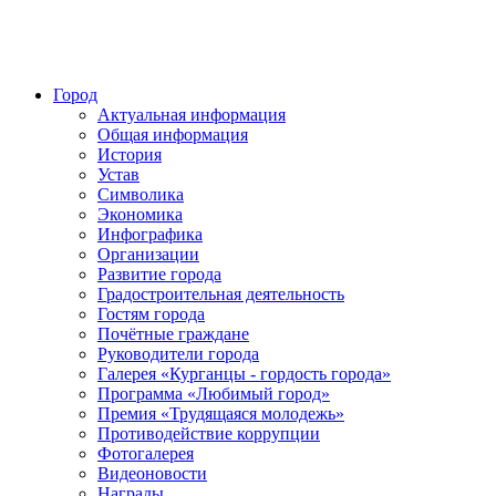
Город
Актуальная информация
Общая информация
История
Устав
Символика
Экономика
Инфографика
Организации
Развитие города
Градостроительная деятельность
Гостям города
Почётные граждане
Руководители города
Галерея «Курганцы - гордость города»
Программа «Любимый город»
Премия «Трудящаяся молодежь»
Противодействие коррупции
Фотогалерея
Видеоновости
Награды