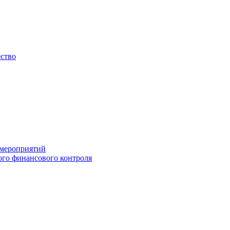
ество
 мероприятий
го финансового контроля